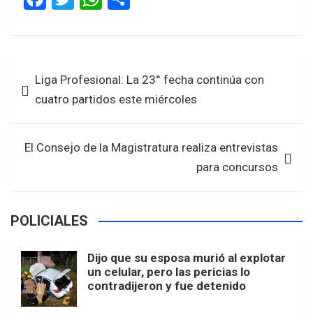
a
wi
h
h
ce
tt
at
ar
b
er
s
e
Navegación
Liga Profesional: La 23° fecha continúa con
o
A
de
cuatro partidos este miércoles
o
p
entradas
k
p
El Consejo de la Magistratura realiza entrevistas
para concursos
POLICIALES
Dijo que su esposa murió al explotar
un celular, pero las pericias lo
contradijeron y fue detenido