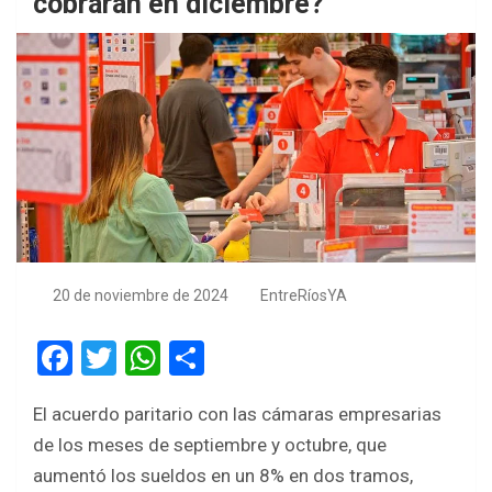
cobrarán en diciembre?
20 de noviembre de 2024
EntreRíosYA
F
T
W
S
a
wi
h
h
El acuerdo paritario con las cámaras empresarias
ce
tt
at
ar
de los meses de septiembre y octubre, que
b
er
s
e
aumentó los sueldos en un 8% en dos tramos,