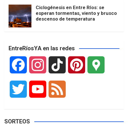
Ciclogénesis en Entre Ríos: se
esperan tormentas, viento y brusco
descenso de temperatura
EntreRíosYA en las redes
F
I
T
P
G
a
n
i
i
o
T
Y
F
c
s
k
n
o
w
o
e
e
t
T
t
g
SORTEOS
i
u
e