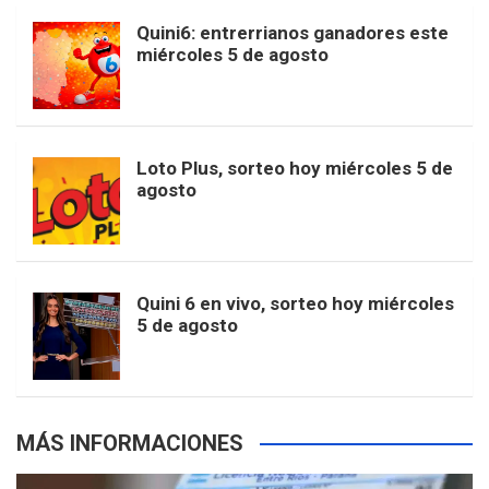
b
a
o
e
l
Quini6: entrerrianos ganadores este
t
T
d
miércoles 5 de agosto
o
g
k
r
e
t
u
o
r
e
M
Loto Plus, sorteo hoy miércoles 5 de
e
b
agosto
k
a
s
a
r
e
m
t
p
Quini 6 en vivo, sorteo hoy miércoles
5 de agosto
s
MÁS INFORMACIONES