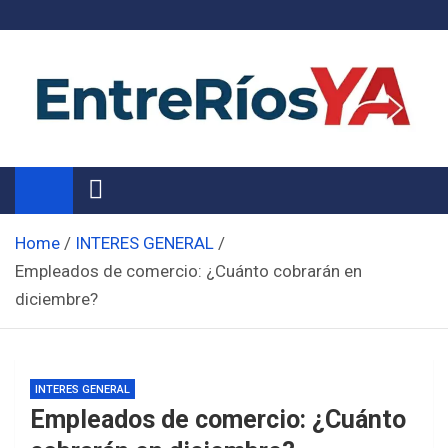
Skip
to
content
Noticias de Entre Ríos
Información de toda la provincia ahora
Home
INTERES GENERAL
Empleados de comercio: ¿Cuánto cobrarán en
diciembre?
INTERES GENERAL
Empleados de comercio: ¿Cuánto