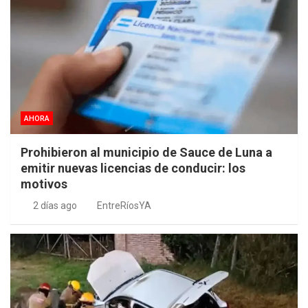
AHORA
Prohibieron al municipio de Sauce de Luna a
emitir nuevas licencias de conducir: los
motivos
2 días ago
EntreRíosYA