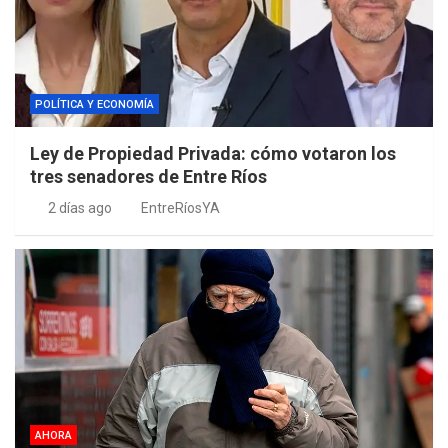
POLÍTICA Y ECONOMÍA
Ley de Propiedad Privada: cómo votaron los
tres senadores de Entre Ríos
2 días ago
EntreRíosYA
AHORA