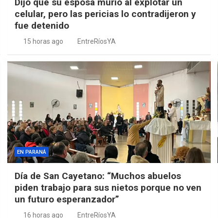
Dijo que su esposa murió al explotar un
celular, pero las pericias lo contradijeron y
fue detenido
15 horas ago
EntreRíosYA
EN PARANÁ
Día de San Cayetano: “Muchos abuelos
piden trabajo para sus nietos porque no ven
un futuro esperanzador”
16 horas ago
EntreRíosYA