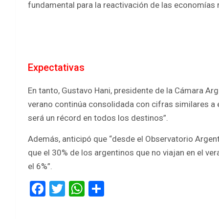
fundamental para la reactivación de las economías 
Expectativas
En tanto, Gustavo Hani, presidente de la Cámara Arg
verano continúa consolidada con cifras similares a 
será un récord en todos los destinos”.
Además, anticipó que “desde el Observatorio Argen
que el 30% de los argentinos que no viajan en el vera
el 6%”.
F
T
W
S
a
wi
h
h