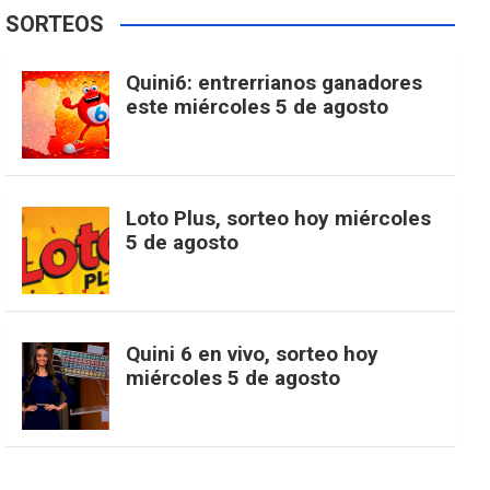
e
t
T
t
g
SORTEOS
i
u
e
b
a
o
e
l
Quini6: entrerrianos ganadores
t
T
d
este miércoles 5 de agosto
o
g
k
r
e
t
u
o
r
e
M
Loto Plus, sorteo hoy miércoles
e
b
5 de agosto
k
a
s
a
r
e
m
t
p
Quini 6 en vivo, sorteo hoy
miércoles 5 de agosto
s