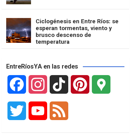
Ciclogénesis en Entre Ríos: se
esperan tormentas, viento y
brusco descenso de
temperatura
EntreRíosYA en las redes
F
I
T
P
G
a
n
i
i
o
T
Y
F
c
s
k
n
o
w
o
e