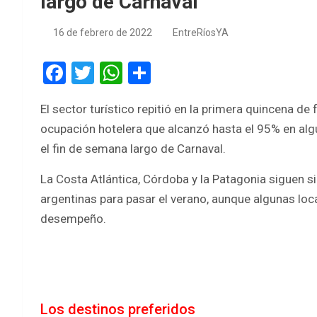
largo de Carnaval
16 de febrero de 2022
EntreRíosYA
F
T
W
S
a
wi
h
h
El sector turístico repitió en la primera quincena d
ce
tt
at
ar
ocupación hotelera que alcanzó hasta el 95% en alg
b
er
s
e
el fin de semana largo de Carnaval.
o
A
La Costa Atlántica, Córdoba y la Patagonia siguen si
o
p
argentinas para pasar el verano, aunque algunas loc
k
p
desempeño.
Los destinos preferidos