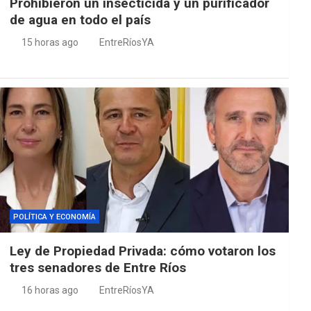
Prohibieron un insecticida y un purificador
de agua en todo el país
15 horas ago
EntreRíosYA
POLÍTICA Y ECONOMÍA
Ley de Propiedad Privada: cómo votaron los
tres senadores de Entre Ríos
16 horas ago
EntreRíosYA