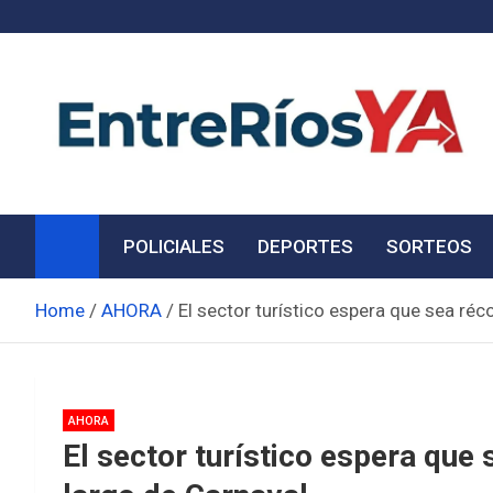
Skip
to
content
Noticias de Entre Ríos
Información de toda la provincia ahora
POLICIALES
DEPORTES
SORTEOS
Home
AHORA
El sector turístico espera que sea réc
AHORA
El sector turístico espera que