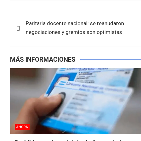
ce
tt
at
ar
b
er
s
e
Navegación
o
A
Paritaria docente nacional: se reanudaron
de
o
p
negociaciones y gremios son optimistas
k
p
entradas
MÁS INFORMACIONES
AHORA