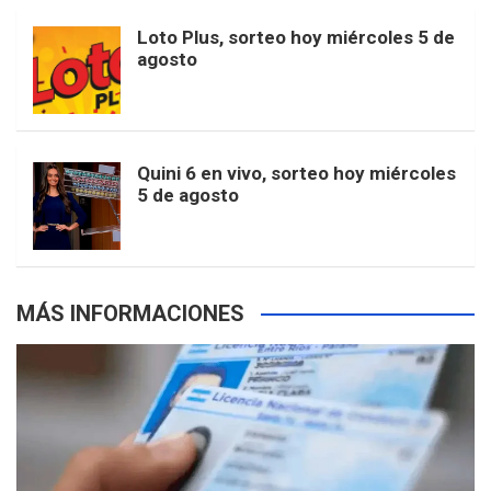
o
r
e
M
Loto Plus, sorteo hoy miércoles 5 de
e
b
agosto
k
a
s
a
r
e
m
t
p
Quini 6 en vivo, sorteo hoy miércoles
5 de agosto
s
MÁS INFORMACIONES