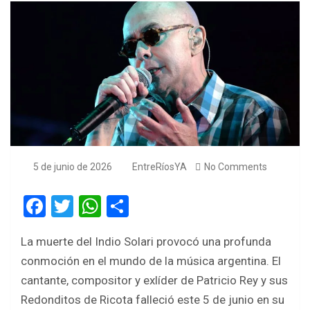
5 de junio de 2026
EntreRíosYA
No Comments
F
T
W
S
a
wi
h
h
La muerte del Indio Solari provocó una profunda
ce
tt
at
ar
conmoción en el mundo de la música argentina. El
b
er
s
e
cantante, compositor y exlíder de Patricio Rey y sus
o
A
Redonditos de Ricota falleció este 5 de junio en su