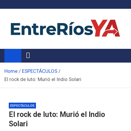
Skip
to
content
Noticias de Entre Ríos
Información de toda la provincia ahora
Home
ESPECTÁCULOS
El rock de luto: Murió el Indio Solari
ESPECTÁCULOS
El rock de luto: Murió el Indio
Solari