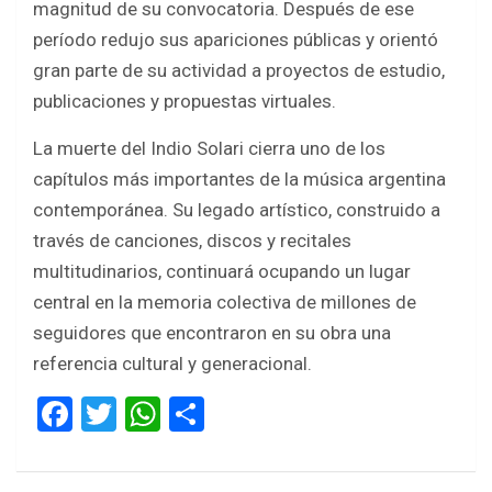
magnitud de su convocatoria. Después de ese
período redujo sus apariciones públicas y orientó
gran parte de su actividad a proyectos de estudio,
publicaciones y propuestas virtuales.
La muerte del Indio Solari cierra uno de los
capítulos más importantes de la música argentina
contemporánea. Su legado artístico, construido a
través de canciones, discos y recitales
multitudinarios, continuará ocupando un lugar
central en la memoria colectiva de millones de
seguidores que encontraron en su obra una
referencia cultural y generacional.
F
T
W
S
a
wi
h
h
ce
tt
at
ar