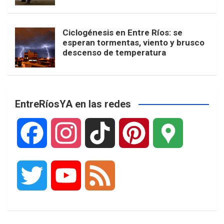
Ciclogénesis en Entre Ríos: se
esperan tormentas, viento y brusco
descenso de temperatura
EntreRíosYA en las redes
F
I
T
P
G
a
n
i
i
o
T
Y
F
c
s
k
n
o
w
o
e
e
t
T
t
g