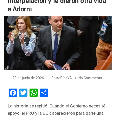
interpelación y le dieron otra vida
a Adorni
23 de junio de 2026
EntreRíosYA
No Comments
F
T
W
S
a
wi
h
h
La historia se repitió. Cuando el Gobierno necesitó
ce
tt
at
ar
apoyo, el PRO y la UCR aparecieron para darle una