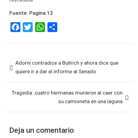
Fuente: Pagina 12
F
T
W
S
a
wi
h
h
ce
tt
at
ar
b
er
s
e
Navegación
Adorni contradice a Bullrich y ahora dice que
o
A
de
quiere ir a dar el informe al Senado
o
p
entradas
k
p
Tragedia: cuatro hermanas murieron al caer con
su camioneta en una laguna
Deja un comentario