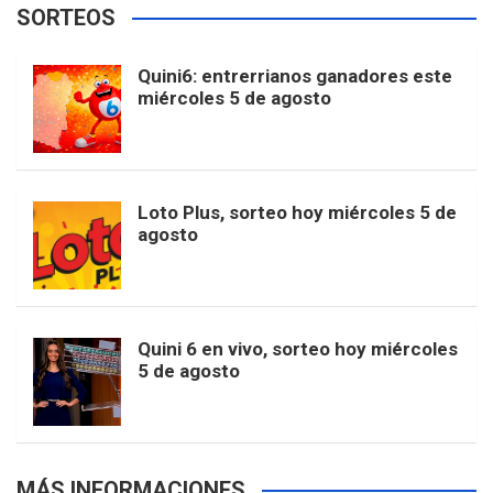
SORTEOS
i
u
e
b
a
o
e
l
Quini6: entrerrianos ganadores este
t
T
d
miércoles 5 de agosto
o
g
k
r
e
t
u
o
r
e
M
Loto Plus, sorteo hoy miércoles 5 de
e
b
agosto
k
a
s
a
r
e
m
t
p
Quini 6 en vivo, sorteo hoy miércoles
5 de agosto
s
MÁS INFORMACIONES