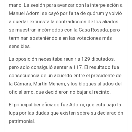
b
er
s
e
mano. La sesión para avanzar con la interpelación a
o
A
Manuel Adorni se cayó por falta de quórum y volvió
o
p
a quedar expuesta la contradicción de los aliados:
k
p
se muestran incómodos con la Casa Rosada, pero
terminan sosteniéndola en las votaciones más
sensibles.
La oposición necesitaba reunir a 129 diputados,
pero solo consiguió sentar a 117. El resultado fue
consecuencia de un acuerdo entre el presidente de
la Cámara, Martín Menem, y los bloques aliados del
oficialismo, que decidieron no bajar al recinto.
El principal beneficiado fue Adorni, que está bajo la
lupa por las dudas que existen sobre su declaración
patrimonial.