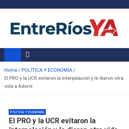
Skip
to
content
Noticias de Entre Ríos
Información de toda la provincia ahora
Home
POLÍTICA Y ECONOMÍA
El PRO y la UCR evitaron la interpelación y le dieron otra
vida a Adorni
POLÍTICA Y ECONOMÍA
El PRO y la UCR evitaron la