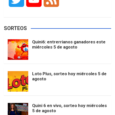
c
s
k
n
o
w
o
e
e
t
T
t
g
SORTEOS
i
u
e
b
a
o
e
l
Quini6: entrerrianos ganadores este
t
T
d
miércoles 5 de agosto
o
g
k
r
e
t
u
o
r
e
M
Loto Plus, sorteo hoy miércoles 5 de
e
b
agosto
k
a
s
a
r
e
m
t
p
Quini 6 en vivo, sorteo hoy miércoles
5 de agosto