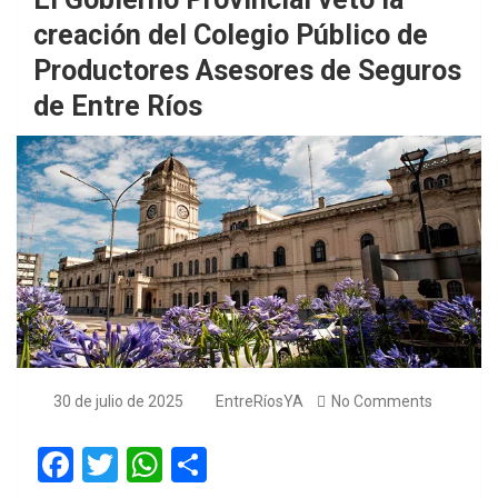
creación del Colegio Público de
Productores Asesores de Seguros
de Entre Ríos
30 de julio de 2025
EntreRíosYA
No Comments
F
T
W
S