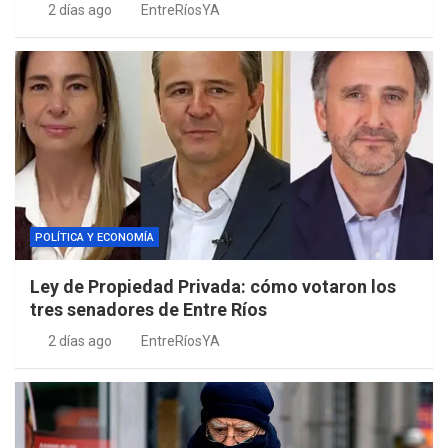
2 días ago
EntreRíosYA
POLÍTICA Y ECONOMÍA
Ley de Propiedad Privada: cómo votaron los
tres senadores de Entre Ríos
2 días ago
EntreRíosYA