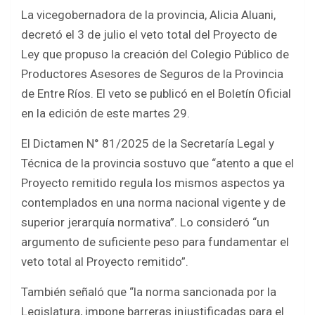
a
wi
h
h
La vicegobernadora de la provincia, Alicia Aluani,
ce
tt
at
ar
decretó el 3 de julio el veto total del Proyecto de
b
er
s
e
Ley que propuso la creación del Colegio Público de
o
A
Productores Asesores de Seguros de la Provincia
o
p
de Entre Ríos. El veto se publicó en el Boletín Oficial
k
p
en la edición de este martes 29.
El Dictamen N° 81/2025 de la Secretaría Legal y
Técnica de la provincia sostuvo que “atento a que el
Proyecto remitido regula los mismos aspectos ya
contemplados en una norma nacional vigente y de
superior jerarquía normativa”. Lo consideró “un
argumento de suficiente peso para fundamentar el
veto total al Proyecto remitido”.
También señaló que “la norma sancionada por la
Legislatura, impone barreras injustificadas para el