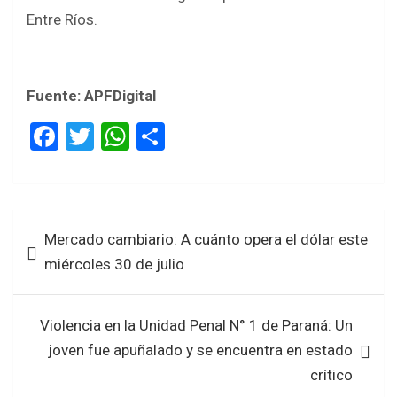
Entre Ríos.
Fuente: APFDigital
F
T
W
S
a
wi
h
h
ce
tt
at
ar
b
er
s
e
Navegación
Mercado cambiario: A cuánto opera el dólar este
o
A
de
miércoles 30 de julio
o
p
entradas
k
p
Violencia en la Unidad Penal N° 1 de Paraná: Un
joven fue apuñalado y se encuentra en estado
crítico