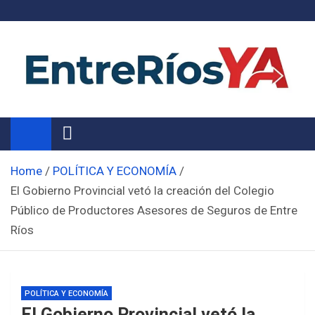
Skip
to
content
Noticias de Entre Ríos
Información de toda la provincia ahora
Home
POLÍTICA Y ECONOMÍA
El Gobierno Provincial vetó la creación del Colegio
Público de Productores Asesores de Seguros de Entre
Ríos
POLÍTICA Y ECONOMÍA
El Gobierno Provincial vetó la