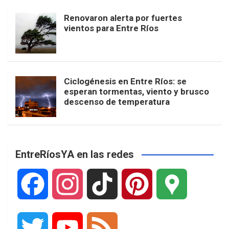
Renovaron alerta por fuertes
vientos para Entre Ríos
Ciclogénesis en Entre Ríos: se
esperan tormentas, viento y brusco
descenso de temperatura
EntreRíosYA en las redes
F
I
T
P
G
a
n
i
i
o
T
Y
F