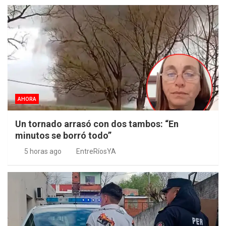
AHORA
Un tornado arrasó con dos tambos: “En
minutos se borró todo”
5 horas ago
EntreRíosYA