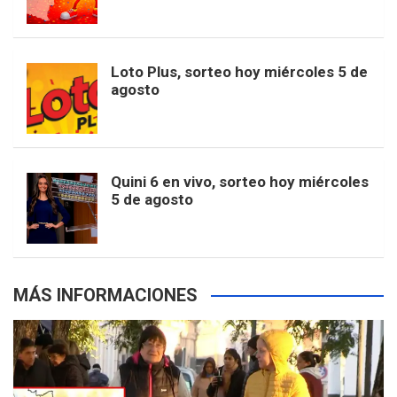
o
g
k
r
e
t
u
o
r
e
M
Loto Plus, sorteo hoy miércoles 5 de
e
b
agosto
k
a
s
a
r
e
m
t
p
Quini 6 en vivo, sorteo hoy miércoles
5 de agosto
s
MÁS INFORMACIONES