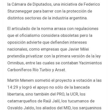
b
er
s
e
la Cámara de Diputados, una iniciativa de Federico
o
A
Sturzenegger para barrer con la protección de
o
p
distintos sectores de la industria argentina.
k
p
El articulado de la norma arrasa con regulaciones
que el oficialismo considera obsoletas pero la
oposición advierte que defienden intereses
nacionales, como empresas que Javier Milei
pretendía privatizar con la primera versión de la ley
Omnibus, entre las cuales se contaban Yacimientos
Carboníferos Río Turbio y Arsat.
Martín Menem sometió el proyecto a votación a las
14:29 y logró el apoyo no sólo de la bancada
libertaria, sino también del PRO, la UCR, los
catamarqueños de Raúl Jalil, los tucumanos de
Osvaldo Jaldo, los aliados del MID, los sanjuaninos