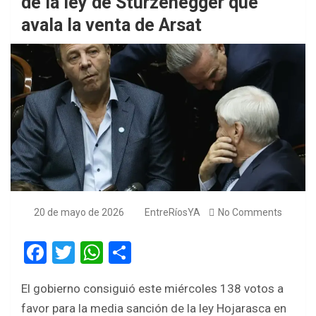
de la ley de Sturzenegger que
avala la venta de Arsat
20 de mayo de 2026
EntreRíosYA
No Comments
F
T
W
S
a
wi
h
h
El gobierno consiguió este miércoles 138 votos a
ce
tt
at
ar
favor para la media sanción de la ley Hojarasca en