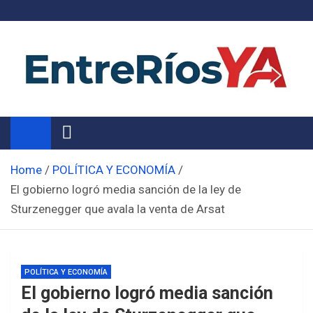
Skip
to
content
Noticias de Entre Ríos
Información de toda la provincia ahora
Home
POLÍTICA Y ECONOMÍA
El gobierno logró media sanción de la ley de
Sturzenegger que avala la venta de Arsat
POLÍTICA Y ECONOMÍA
El gobierno logró media sanción