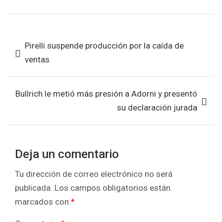
a
wi
h
h
ce
tt
at
ar
b
er
s
e
Navegación
Pirelli suspende producción por la caída de
o
A
de
ventas
o
p
entradas
k
p
Bullrich le metió más presión a Adorni y presentó
su declaración jurada
Deja un comentario
Tu dirección de correo electrónico no será
publicada.
Los campos obligatorios están
marcados con
*