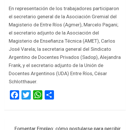
En representación de los trabajadores participaron
el secretario general de la Asociación Gremial del
Magisterio de Entre Ríos (Agmer), Marcelo Pagani;
el secretario adjunto de la Asociación del
Magisterio de Enseñanza Técnica (AMET), Carlos
José Varela; la secretaria general del Sindicato
Argentino de Docentes Privados (Sadop), Alejandra
Frank, y el secretario adjunto de la Unión de
Docentes Argentinos (UDA) Entre Ríos, César
Schlotthauer.
F
T
W
S
a
wi
h
h
ce
tt
at
ar
b
er
s
e
Navegación
Fomentar Empleo: cómo postularse para percibir