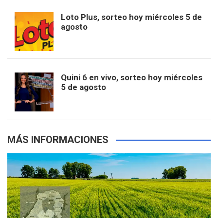
o
r
e
M
Loto Plus, sorteo hoy miércoles 5 de
e
b
agosto
k
a
s
a
r
e
m
t
p
Quini 6 en vivo, sorteo hoy miércoles
5 de agosto
s
MÁS INFORMACIONES