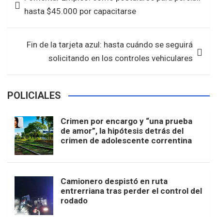
o
A
de
hasta $45.000 por capacitarse
o
p
entradas
k
p
Fin de la tarjeta azul: hasta cuándo se seguirá
solicitando en los controles vehiculares
POLICIALES
Crimen por encargo y “una prueba
de amor”, la hipótesis detrás del
crimen de adolescente correntina
Camionero despistó en ruta
entrerriana tras perder el control del
rodado