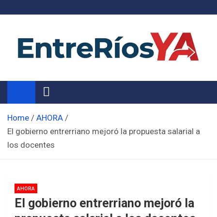
Skip
to
content
Noticias de Entre Ríos
Información de toda la provincia ahora
Home
AHORA
El gobierno entrerriano mejoró la propuesta salarial a
los docentes
AHORA
El gobierno entrerriano mejoró la