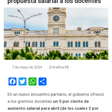
propuesta salarial a los docentes
7 de mayo de 2024
EntreRíosYA
F
T
W
S
a
wi
h
h
En un nuevo encuentro paritario, el gobierno ofreció
ce
tt
at
ar
a los gremios docentes
un 5 por ciento de
b
er
s
e
aumento salarial para abril (de los cuales 3 por