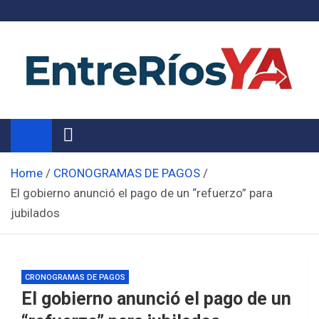
Skip
to
content
Noticias de Entre Ríos
Información de toda la provincia ahora
Home
CRONOGRAMAS DE PAGOS
El gobierno anunció el pago de un “refuerzo” para
jubilados
CRONOGRAMAS DE PAGOS
El gobierno anunció el pago de un