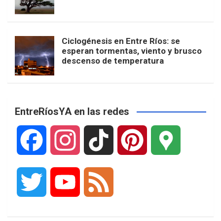
Ciclogénesis en Entre Ríos: se
esperan tormentas, viento y brusco
descenso de temperatura
EntreRíosYA en las redes
F
I
T
P
G
a
n
i
i
o
T
Y
F
c
s
k
n
o
w
o
e