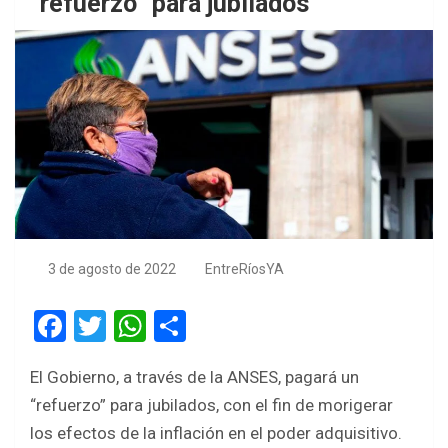
“refuerzo” para jubilados
3 de agosto de 2022
EntreRíosYA
F
T
W
S
a
wi
h
h
El Gobierno, a través de la ANSES, pagará un
ce
tt
at
ar
“refuerzo” para jubilados, con el fin de morigerar
b
er
s
e
los efectos de la inflación en el poder adquisitivo.