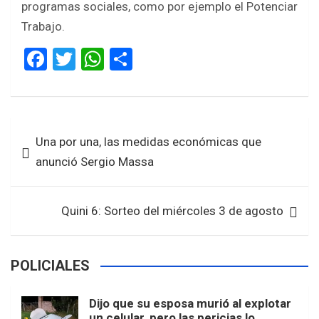
programas sociales, como por ejemplo el Potenciar
Trabajo.
F
T
W
S
a
wi
h
h
ce
tt
at
ar
b
er
s
e
Navegación
Una por una, las medidas económicas que
o
A
de
anunció Sergio Massa
o
p
entradas
k
p
Quini 6: Sorteo del miércoles 3 de agosto
POLICIALES
Dijo que su esposa murió al explotar
un celular, pero las pericias lo