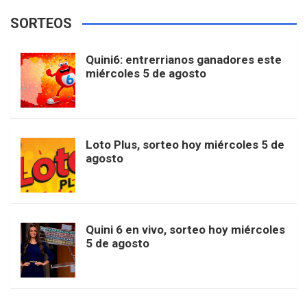
e
t
T
t
g
SORTEOS
i
u
e
b
a
o
e
l
Quini6: entrerrianos ganadores este
t
T
d
miércoles 5 de agosto
o
g
k
r
e
t
u
o
r
e
M
Loto Plus, sorteo hoy miércoles 5 de
e
b
agosto
k
a
s
a
r
e
m
t
p
Quini 6 en vivo, sorteo hoy miércoles
5 de agosto
s