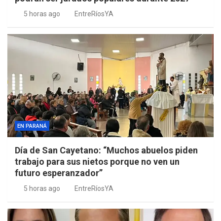
5 horas ago
EntreRíosYA
EN PARANÁ
Día de San Cayetano: “Muchos abuelos piden
trabajo para sus nietos porque no ven un
futuro esperanzador”
5 horas ago
EntreRíosYA