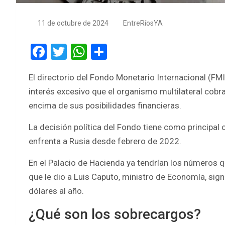
11 de octubre de 2024
EntreRíosYA
F
T
W
S
a
wi
h
h
El directorio del Fondo Monetario Internacional (FMI
ce
tt
at
ar
interés excesivo que el organismo multilateral cobr
b
er
s
e
encima de sus posibilidades financieras.
o
A
La decisión política del Fondo tiene como principal 
o
p
enfrenta a Rusia desde febrero de 2022.
k
p
En el Palacio de Hacienda ya tendrían los números qu
que le dio a Luis Caputo, ministro de Economía, sig
dólares al año.
¿Qué son los sobrecargos?