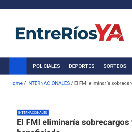
Skip
to
content
Noticias de Entre Ríos
Información de toda la provincia ahora
POLICIALES
DEPORTES
SORTEOS
Home
INTERNACIONALES
El FMI eliminaría sobrecar
INTERNACIONALES
El FMI eliminaría sobrecargos 