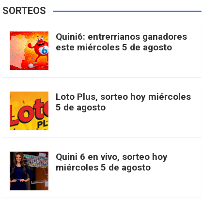
e
t
T
t
g
SORTEOS
i
u
e
b
a
o
e
l
Quini6: entrerrianos ganadores
t
T
d
este miércoles 5 de agosto
o
g
k
r
e
t
u
o
r
e
M
Loto Plus, sorteo hoy miércoles
e
b
5 de agosto
k
a
s
a
r
e
m
t
p
Quini 6 en vivo, sorteo hoy
miércoles 5 de agosto
s