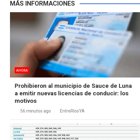
MÁS INFORMACIONES
AHORA
Prohibieron al municipio de Sauce de Luna
a emitir nuevas licencias de conducir: los
motivos
56 minutos ago
EntreRíosYA