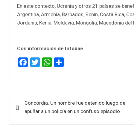
En este contexto, Ucrania y otros 21 países se benef
Argentina, Armenia, Barbados, Benín, Costa Rica, Cos
Jordania, Kenia, Moldavia, Mongolia, Macedonia del N
Con información de Infobae
F
T
W
S
a
wi
h
h
ce
tt
at
ar
b
er
s
e
Navegación
o
A
Concordia: Un hombre fue detenido luego de
de
o
p
apuñar a un policía en un confuso episodio
k
p
entradas