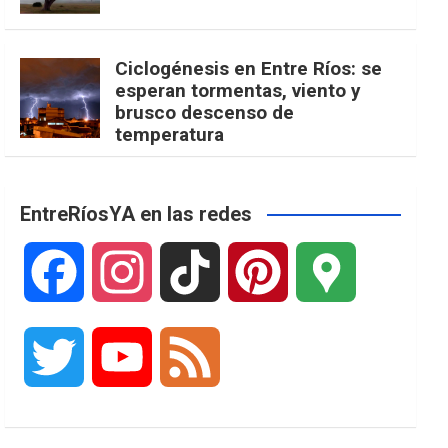
Ciclogénesis en Entre Ríos: se
esperan tormentas, viento y
brusco descenso de
temperatura
EntreRíosYA en las redes
F
I
T
P
G
a
n
i
i
o
T
Y
F
c
s
k
n
o
w
o
e