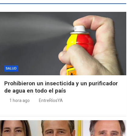
SALUD
Prohibieron un insecticida y un purificador
de agua en todo el país
1 hora ago
EntreRíosYA