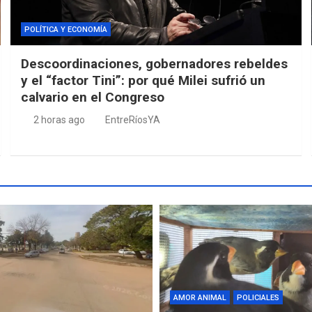
POLÍTICA Y ECONOMÍA
Descoordinaciones, gobernadores rebeldes
y el “factor Tini”: por qué Milei sufrió un
calvario en el Congreso
2 horas ago
EntreRíosYA
AMOR ANIMAL
POLICIALES