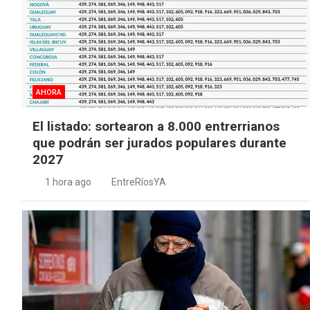
AHORA
El listado: sortearon a 8.000 entrerrianos
que podrán ser jurados populares durante
2027
1 hora ago
EntreRíosYA