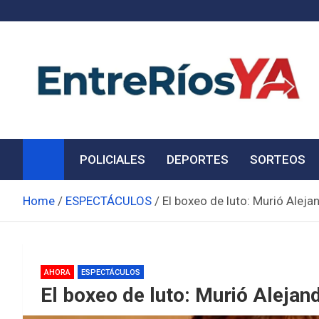
Skip
to
content
Noticias de Entre Ríos
Información de toda la provincia ahora
POLICIALES
DEPORTES
SORTEOS
Home
ESPECTÁCULOS
El boxeo de luto: Murió Alej
AHORA
ESPECTÁCULOS
El boxeo de luto: Murió Aleja