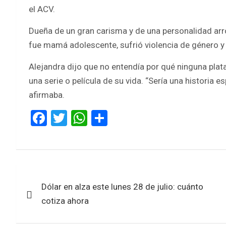
el ACV.
Dueña de un gran carisma y de una personalidad arro
fue mamá adolescente, sufrió violencia de género y 
Alejandra dijo que no entendía por qué ninguna pla
una serie o película de su vida. “Sería una historia 
afirmaba.
F
T
W
S
a
wi
h
h
ce
tt
at
ar
b
er
s
e
Navegación
o
A
Dólar en alza este lunes 28 de julio: cuánto
de
o
p
cotiza ahora
k
p
entradas