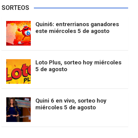
e
t
T
t
g
SORTEOS
i
u
e
b
a
o
e
l
Quini6: entrerrianos ganadores
t
T
d
este miércoles 5 de agosto
o
g
k
r
e
t
u
o
r
e
M
Loto Plus, sorteo hoy miércoles
e
b
5 de agosto
k
a
s
a
r
e
m
t
p
Quini 6 en vivo, sorteo hoy
miércoles 5 de agosto
s