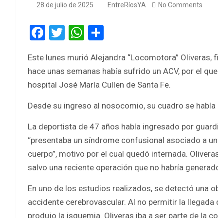
28 de julio de 2025
EntreRíosYA
No Comments
F
T
W
S
a
wi
h
h
Este lunes murió Alejandra “Locomotora” Oliveras, f
ce
tt
at
ar
hace unas semanas había sufrido un ACV, por el que 
b
er
s
e
hospital José María Cullen de Santa Fe.
o
A
Desde su ingreso al nosocomio, su cuadro se había 
o
p
k
p
La deportista de 47 años había ingresado por guard
“presentaba un síndrome confusional asociado a una
cuerpo”, motivo por el cual quedó internada. Oliver
salvo una reciente operación que no habría generad
En uno de los estudios realizados, se detectó una o
accidente cerebrovascular. Al no permitir la llegada 
produjo la isquemia. Oliveras iba a ser parte de la 