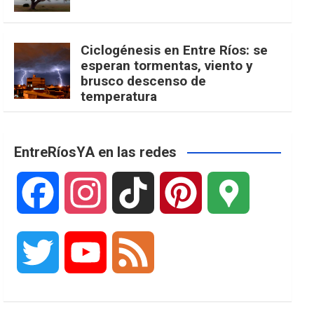
Ciclogénesis en Entre Ríos: se
esperan tormentas, viento y
brusco descenso de
temperatura
EntreRíosYA en las redes
F
I
T
P
G
a
n
i
i
o
T
Y
F
c
s
k
n
o
w
o
e