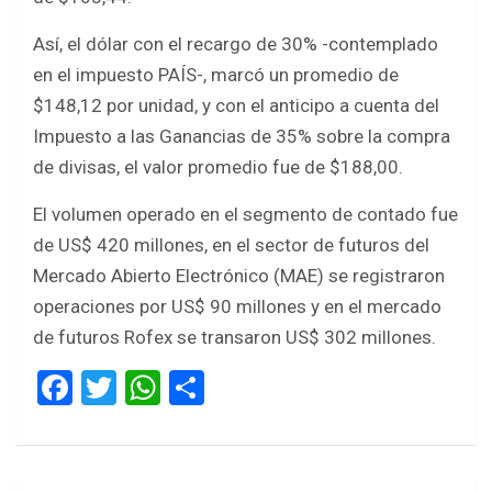
Así, el dólar con el recargo de 30% -contemplado
en el impuesto PAÍS-, marcó un promedio de
$148,12 por unidad, y con el anticipo a cuenta del
Impuesto a las Ganancias de 35% sobre la compra
de divisas, el valor promedio fue de $188,00.
El volumen operado en el segmento de contado fue
de US$ 420 millones, en el sector de futuros del
Mercado Abierto Electrónico (MAE) se registraron
operaciones por US$ 90 millones y en el mercado
de futuros Rofex se transaron US$ 302 millones.
F
T
W
S
a
wi
h
h
ce
tt
at
ar