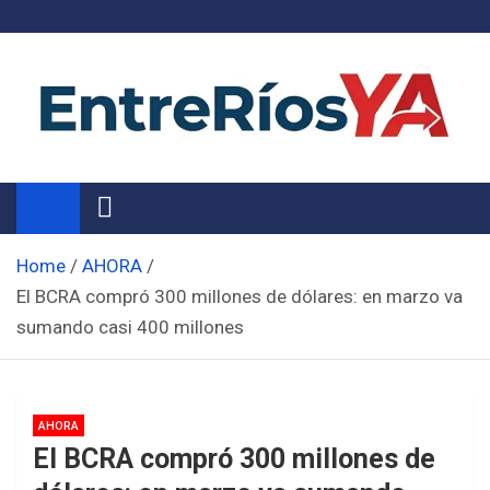
Skip
to
content
Noticias de Entre Ríos
Información de toda la provincia ahora
Home
AHORA
El BCRA compró 300 millones de dólares: en marzo va
sumando casi 400 millones
AHORA
El BCRA compró 300 millones de