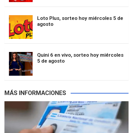
t
u
o
r
e
M
Loto Plus, sorteo hoy miércoles 5 de
e
b
agosto
k
a
s
a
r
e
m
t
p
Quini 6 en vivo, sorteo hoy miércoles
5 de agosto
s
MÁS INFORMACIONES