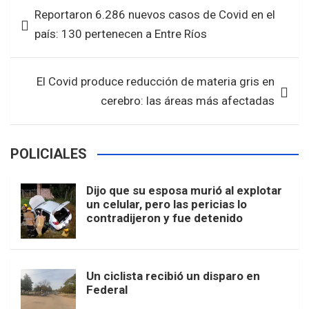
b
er
s
e
Navegación
Reportaron 6.286 nuevos casos de Covid en el
o
A
de
país: 130 pertenecen a Entre Ríos
o
p
entradas
k
p
El Covid produce reducción de materia gris en
cerebro: las áreas más afectadas
POLICIALES
Dijo que su esposa murió al explotar
un celular, pero las pericias lo
contradijeron y fue detenido
Un ciclista recibió un disparo en
Federal