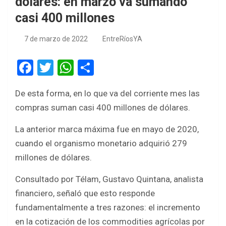
dólares: en marzo va sumando
casi 400 millones
7 de marzo de 2022
EntreRíosYA
F
T
W
S
a
wi
h
h
De esta forma, en lo que va del corriente mes las
ce
tt
at
ar
compras suman casi 400 millones de dólares.
b
er
s
e
o
A
La anterior marca máxima fue en mayo de 2020,
cuando el organismo monetario adquirió 279
o
p
millones de dólares.
k
p
Consultado por Télam, Gustavo Quintana, analista
financiero, señaló que esto responde
fundamentalmente a tres razones: el incremento
en la cotización de los commodities agrícolas por