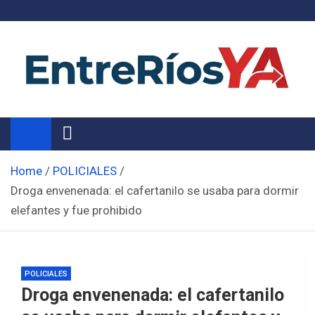
Skip
to
content
Noticias de Entre Ríos
Información de toda la provincia ahora
Home
POLICIALES
Droga envenenada: el cafertanilo se usaba para dormir
elefantes y fue prohibido
POLICIALES
Droga envenenada: el cafertanilo