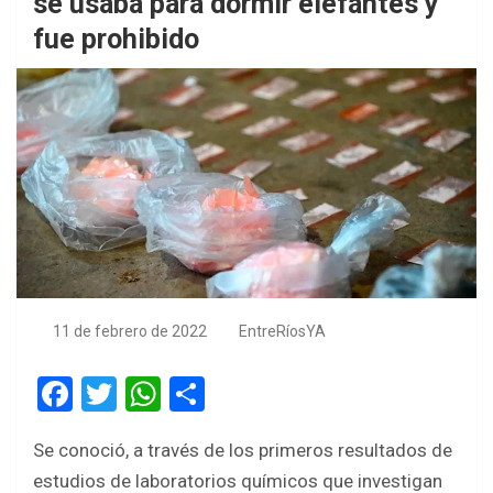
se usaba para dormir elefantes y
fue prohibido
11 de febrero de 2022
EntreRíosYA
F
T
W
S
a
wi
h
h
Se conoció, a través de los primeros resultados de
ce
tt
at
ar
estudios de laboratorios químicos que investigan