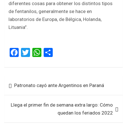
diferentes cosas para obtener los distintos tipos
de fentanilos, generalmente se hace en
laboratorios de Europa, de Bélgica, Holanda,
Lituania”.
F
T
W
S
a
wi
h
h
ce
tt
at
ar
b
er
s
e
Navegación
Patronato cayó ante Argentinos en Paraná
o
A
de
o
p
entradas
k
p
Llega el primer fin de semana extra largo: Cómo
quedan los feriados 2022