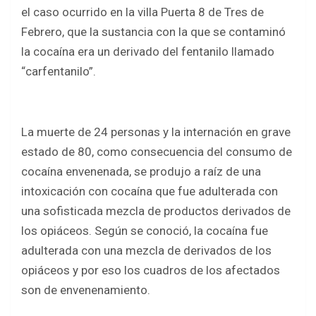
b
er
s
e
el caso ocurrido en la villa Puerta 8 de Tres de
o
A
Febrero, que la sustancia con la que se contaminó
o
p
la cocaína era un derivado del fentanilo llamado
k
p
“carfentanilo”.
La muerte de 24 personas y la internación en grave
estado de 80, como consecuencia del consumo de
cocaína envenenada, se produjo a raíz de una
intoxicación con cocaína que fue adulterada con
una sofisticada mezcla de productos derivados de
los opiáceos. Según se conoció, la cocaína fue
adulterada con una mezcla de derivados de los
opiáceos y por eso los cuadros de los afectados
son de envenenamiento.