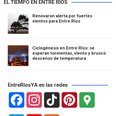
EL TIEMPO EN ENTRE RÍOS
Renovaron alerta por fuertes
vientos para Entre Ríos
Ciclogénesis en Entre Ríos: se
esperan tormentas, viento y brusco
descenso de temperatura
EntreRíosYA en las redes
F
I
T
P
G
a
n
i
i
o