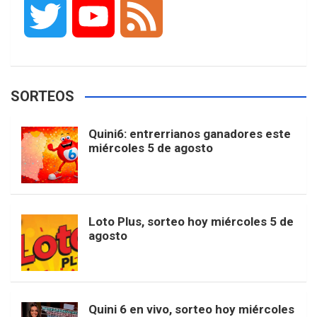
T
Y
F
c
s
k
n
o
w
o
e
e
t
T
t
g
SORTEOS
i
u
e
b
a
o
e
l
Quini6: entrerrianos ganadores este
t
T
d
miércoles 5 de agosto
o
g
k
r
e
t
u
o
r
e
M
Loto Plus, sorteo hoy miércoles 5 de
e
b
agosto
k
a
s
a
r
e
m
t
p
Quini 6 en vivo, sorteo hoy miércoles