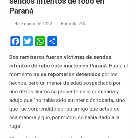
sendos intentos de robo en
Paraná
4 de enero de 2022
EntreRíosYA
F
T
W
S
a
wi
h
h
Dos remiseros fueron víctimas de sendos
ce
tt
at
ar
intentos de robo este martes en Paraná
. Hasta el
b
er
s
e
momento
no se reportaron detenidos
por los
o
A
hechos, pero un menor de edad sospechado por
o
p
uno de los ilícitos se presentó en la comisaría y
k
p
adujo que “no había sido su intención robarle, sino
que fue sorprendido por su amigo que actuó de
esa manera y que, por miedo, se había dado a la
fuga”.