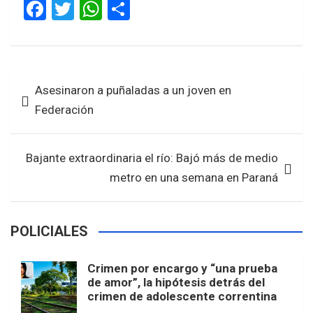
F
T
W
S
a
wi
h
h
ce
tt
at
ar
b
er
s
e
Navegación
Asesinaron a puñaladas a un joven en
o
A
de
Federación
o
p
entradas
k
p
Bajante extraordinaria el río: Bajó más de medio
metro en una semana en Paraná
POLICIALES
Crimen por encargo y “una prueba
de amor”, la hipótesis detrás del
crimen de adolescente correntina