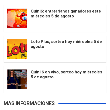
b
a
o
e
l
Quini6: entrerrianos ganadores este
t
T
d
miércoles 5 de agosto
o
g
k
r
e
t
u
o
r
e
M
Loto Plus, sorteo hoy miércoles 5 de
e
b
agosto
k
a
s
a
r
e
m
t
p
Quini 6 en vivo, sorteo hoy miércoles
5 de agosto
s
MÁS INFORMACIONES