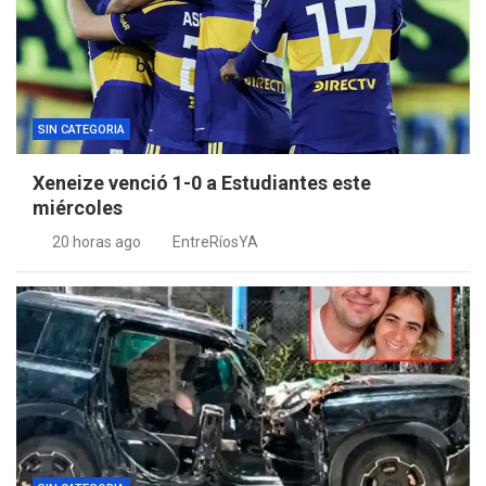
SIN CATEGORIA
Xeneize venció 1-0 a Estudiantes este
miércoles
20 horas ago
EntreRíosYA