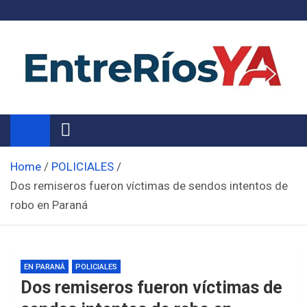
Skip
to
content
Noticias de Entre Ríos
Información de toda la provincia ahora
Home
POLICIALES
Dos remiseros fueron víctimas de sendos intentos de
robo en Paraná
EN PARANÁ
POLICIALES
Dos remiseros fueron víctimas de