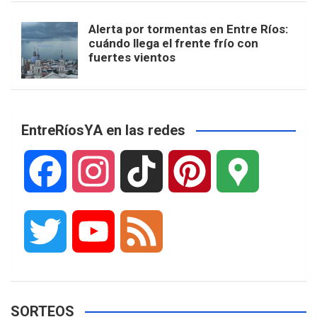
Alerta por tormentas en Entre Ríos:
cuándo llega el frente frío con
fuertes vientos
EntreRíosYA en las redes
F
I
T
P
G
a
n
i
i
o
T
Y
F
c
s
k
n
o
w
o
e
e
t
T
t
g
SORTEOS
i
u
e