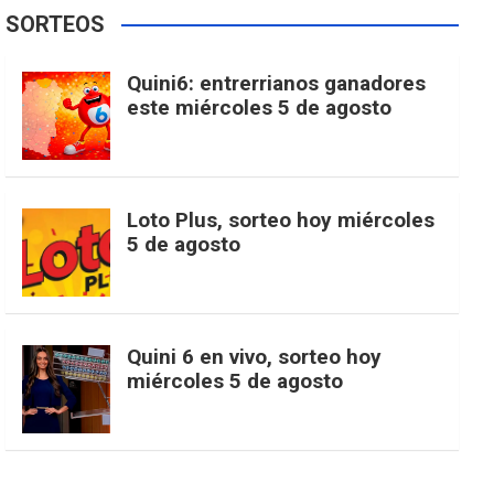
e
t
T
t
g
SORTEOS
i
u
e
b
a
o
e
l
Quini6: entrerrianos ganadores
t
T
d
este miércoles 5 de agosto
o
g
k
r
e
t
u
o
r
e
M
Loto Plus, sorteo hoy miércoles
e
b
5 de agosto
k
a
s
a
r
e
m
t
p
Quini 6 en vivo, sorteo hoy
miércoles 5 de agosto
s