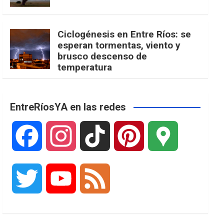
Ciclogénesis en Entre Ríos: se
esperan tormentas, viento y
brusco descenso de
temperatura
EntreRíosYA en las redes
F
I
T
P
G
a
n
i
i
o
T
Y
F
c
s
k
n
o
w
o
e