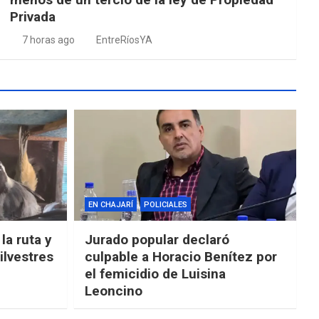
Privada
7 horas ago
EntreRíosYA
EN CHAJARÍ
POLICIALES
la ruta y
Jurado popular declaró
ilvestres
culpable a Horacio Benítez por
el femicidio de Luisina
Leoncino