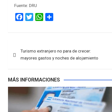
Fuente: DRU
F
T
W
S
a
wi
h
h
ce
tt
at
ar
b
er
s
e
Navegación
o
A
Turismo extranjero no para de crecer:
de
o
p
mayores gastos y noches de alojamiento
k
p
entradas
MÁS INFORMACIONES