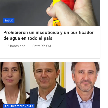
SALUD
Prohibieron un insecticida y un purificador
de agua en todo el país
6 horas ago
EntreRíosYA
POLÍTICA Y ECONOMÍA