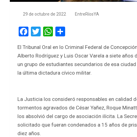
29 de octubre de 2022
EntreRíosYA
F
T
W
S
a
wi
h
h
El Tribunal Oral en lo Criminal Federal de Concepció
ce
tt
at
ar
Alberto Rodríguez y Luis Oscar Varela a siete años 
b
er
s
e
un grupo de estudiantes secundarios de esa ciudad e
o
A
la última dictadura cívico militar.
o
p
k
p
La Justicia los consideró responsables en calidad de 
tormentos agravados de César Yañez, Roque Minatta
los absolvió del cargo de asociación ilícita. La Se
solicitado que fueran condenados a 15 años de prisió
diez años.