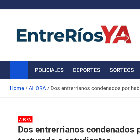
Skip
to
content
Noticias de Entre Ríos
Información de toda la provincia ahora
POLICIALES
DEPORTES
SORTEOS
Home
AHORA
Dos entrerrianos condenados por habe
AHORA
Dos entrerrianos condenados 