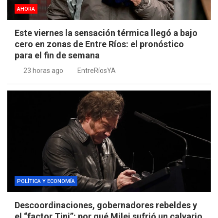
AHORA
Este viernes la sensación térmica llegó a bajo
cero en zonas de Entre Ríos: el pronóstico
para el fin de semana
23 horas ago
EntreRíosYA
POLÍTICA Y ECONOMÍA
Descoordinaciones, gobernadores rebeldes y
el “factor Tini”: por qué Milei sufrió un calvario