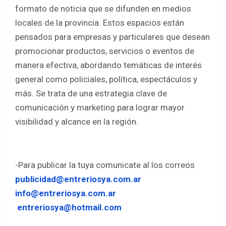
b
er
s
e
formato de noticia que se difunden en medios
o
A
locales de la provincia. Estos espacios están
o
p
pensados para empresas y particulares que desean
k
p
promocionar productos, servicios o eventos de
manera efectiva, abordando temáticas de interés
general como policiales, política, espectáculos y
más. Se trata de una estrategia clave de
comunicación y marketing para lograr mayor
visibilidad y alcance en la región.
-Para publicar la tuya comunicate al los correos
publicidad@entreriosya.com.ar
info@entreriosya.com.ar
entreriosya@hotmail.com