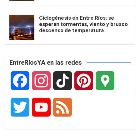
Ciclogénesis en Entre Ríos: se
esperan tormentas, viento y brusco
descenso de temperatura
EntreRíosYA en las redes
F
I
T
P
G
a
n
i
i
o
T
Y
F
c
s
k
n
o
w
o
e
e
t
T
t
g