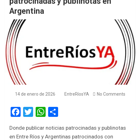
patrocinadas y publinotas en
Argentina
14 de enero de 2026
EntreRíosYA
No Comments
F
T
W
S
a
wi
h
h
Donde publicar noticias patrocinadas y publinotas
ce
tt
at
ar
en Entre Ríos y Argentinas patrocinados con