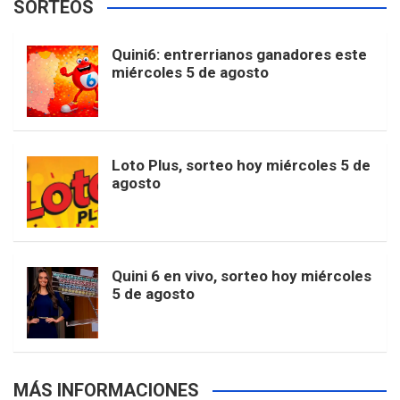
SORTEOS
i
u
e
b
a
o
e
l
Quini6: entrerrianos ganadores este
t
T
d
miércoles 5 de agosto
o
g
k
r
e
t
u
o
r
e
M
Loto Plus, sorteo hoy miércoles 5 de
e
b
agosto
k
a
s
a
r
e
m
t
p
Quini 6 en vivo, sorteo hoy miércoles
5 de agosto
s
MÁS INFORMACIONES