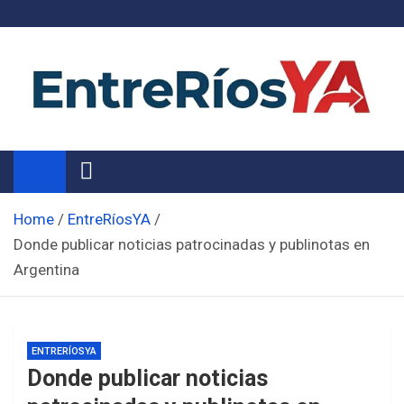
Skip
to
content
Noticias de Entre Ríos
Información de toda la provincia ahora
Home
EntreRíosYA
Donde publicar noticias patrocinadas y publinotas en
Argentina
ENTRERÍOSYA
Donde publicar noticias