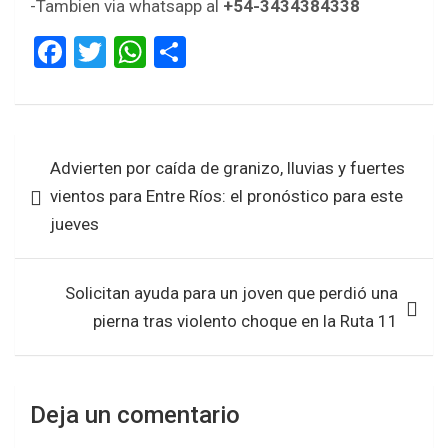
-Tambien via whatsapp al
+54-3434384338
F
T
W
S
a
wi
h
h
ce
tt
at
ar
b
er
s
e
Navegación
Advierten por caída de granizo, lluvias y fuertes
o
A
de
vientos para Entre Ríos: el pronóstico para este
o
p
entradas
jueves
k
p
Solicitan ayuda para un joven que perdió una
pierna tras violento choque en la Ruta 11
Deja un comentario