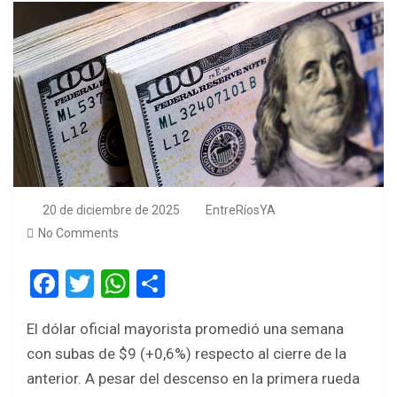
20 de diciembre de 2025
EntreRíosYA
No Comments
F
T
W
S
a
wi
h
h
El dólar oficial mayorista promedió una semana
ce
tt
at
ar
con subas de $9 (+0,6%) respecto al cierre de la
b
er
s
e
anterior. A pesar del descenso en la primera rueda