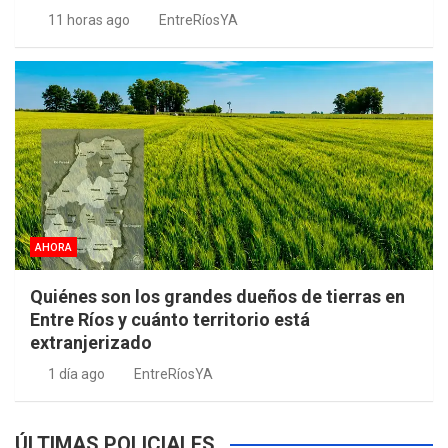
11 horas ago
EntreRíosYA
AHORA
Quiénes son los grandes dueños de tierras en
Entre Ríos y cuánto territorio está
extranjerizado
1 día ago
EntreRíosYA
ÚLTIMAS POLICIALES