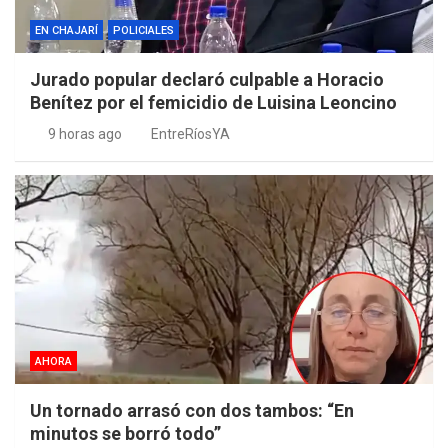
EN CHAJARÍ
POLICIALES
Jurado popular declaró culpable a Horacio
Benítez por el femicidio de Luisina Leoncino
9 horas ago
EntreRíosYA
AHORA
Un tornado arrasó con dos tambos: “En
minutos se borró todo”