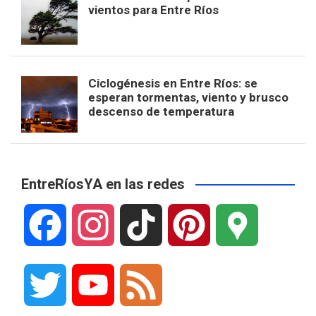
vientos para Entre Ríos
Ciclogénesis en Entre Ríos: se
esperan tormentas, viento y brusco
descenso de temperatura
EntreRíosYA en las redes
F
I
T
P
G
a
n
i
i
o
T
Y
F
c
s
k
n
o