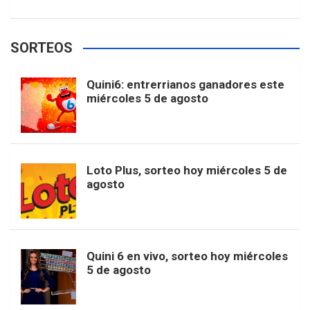
w
o
e
e
t
T
t
g
SORTEOS
i
u
e
b
a
o
e
l
Quini6: entrerrianos ganadores este
t
T
d
miércoles 5 de agosto
o
g
k
r
e
t
u
o
r
e
M
Loto Plus, sorteo hoy miércoles 5 de
e
b
agosto
k
a
s
a
r
e
m
t
p
Quini 6 en vivo, sorteo hoy miércoles
5 de agosto
s