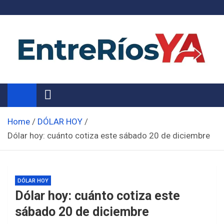
Skip
to
content
Noticias de Entre Ríos
Información de toda la provincia ahora
Home
DÓLAR HOY
Dólar hoy: cuánto cotiza este sábado 20 de diciembre
DÓLAR HOY
Dólar hoy: cuánto cotiza este
sábado 20 de diciembre