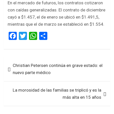
En el mercado de futuros, los contratos cotizaron
con caídas generalizadas. El contrato de diciembre
cayó a $1.457, el de enero se ubicó en $1.491,5,
mientras que el de marzo se estableció en $1.554.
F
T
W
S
a
wi
h
h
ce
tt
at
ar
b
er
s
e
Navegación
Christian Petersen continúa en grave estado: el
o
A
de
nuevo parte médico
o
p
entradas
k
p
La morosidad de las familias se triplicó y es la
más alta en 15 años