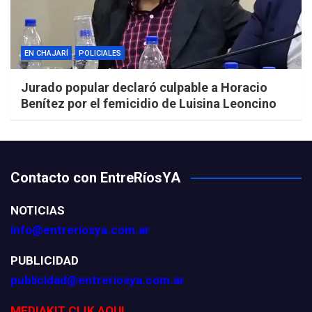
EN CHAJARÍ
POLICIALES
Jurado popular declaró culpable a Horacio
Benítez por el femicidio de Luisina Leoncino
Contacto con EntreRíosYA
NOTICIAS
info@entreriosya.com.ar
PUBLICIDAD
publicidad@entreriosya.com.ar
MEDIAKIT CLIK AQUI