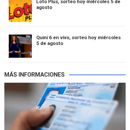
Loto Plus, sorteo hoy miércoles 5 de
e
b
agosto
k
a
s
a
r
e
m
t
p
Quini 6 en vivo, sorteo hoy miércoles
5 de agosto
s
MÁS INFORMACIONES