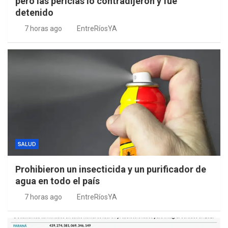
pero las pericias lo contradijeron y fue
detenido
7 horas ago
EntreRíosYA
SALUD
Prohibieron un insecticida y un purificador de
agua en todo el país
7 horas ago
EntreRíosYA