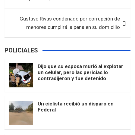
o
p
entradas
k
p
Gustavo Rivas condenado por corrupción de
menores cumplirá la pena en su domicilio
POLICIALES
Dijo que su esposa murió al explotar
un celular, pero las pericias lo
contradijeron y fue detenido
Un ciclista recibió un disparo en
Federal