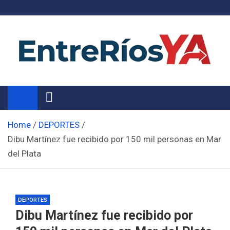
Skip
to
content
Noticias de Entre Ríos
Información de toda la provincia ahora
Home
DEPORTES
Dibu Martínez fue recibido por 150 mil personas en Mar
del Plata
DEPORTES
Dibu Martínez fue recibido por