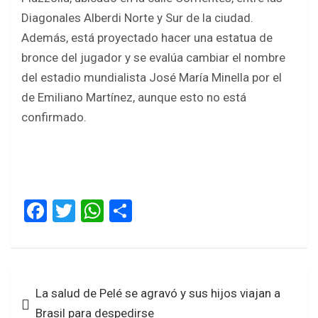
Diagonales Alberdi Norte y Sur de la ciudad.
Además, está proyectado hacer una estatua de
bronce del jugador y se evalúa cambiar el nombre
del estadio mundialista José María Minella por el
de Emiliano Martínez, aunque esto no está
confirmado.
F
T
W
S
a
wi
h
h
ce
tt
at
ar
b
er
s
e
Navegación
La salud de Pelé se agravó y sus hijos viajan a
o
A
de
Brasil para despedirse