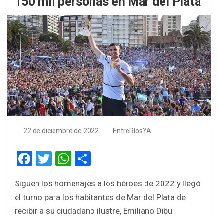
150 mil personas en Mar del Plata
22 de diciembre de 2022
EntreRíosYA
F
T
W
S
a
wi
h
h
Siguen los homenajes a los héroes de 2022 y llegó
ce
tt
at
ar
el turno para los habitantes de Mar del Plata de
b
er
s
e
recibir a su ciudadano ilustre, Emiliano Dibu