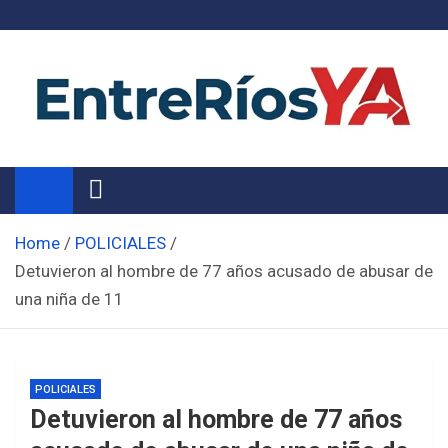
Skip
to
content
Noticias de Entre Ríos
Información de toda la provincia ahora
Home
POLICIALES
Detuvieron al hombre de 77 años acusado de abusar de
una niña de 11
POLICIALES
Detuvieron al hombre de 77 años