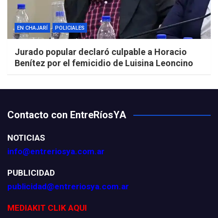
EN CHAJARÍ
POLICIALES
Jurado popular declaró culpable a Horacio
Benítez por el femicidio de Luisina Leoncino
Contacto con EntreRíosYA
NOTICIAS
info@entreriosya.com.ar
PUBLICIDAD
publicidad@entreriosya.com.ar
MEDIAKIT CLIK AQUI