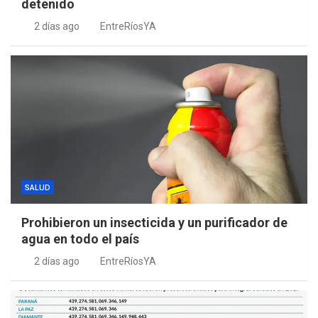
detenido
2 días ago
EntreRíosYA
SALUD
Prohibieron un insecticida y un purificador de
agua en todo el país
2 días ago
EntreRíosYA