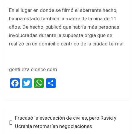
En el lugar en donde se filmó el aberrante hecho,
habría estado también la madre de la niña de 11
años. De hecho, publicó que habría más personas
involucradas durante la supuesta orgía que se
realizó en un domicilio céntrico de la ciudad termal.
gentileza elonce.com
F
T
W
S
a
wi
h
h
ce
tt
at
ar
b
er
s
e
Navegación
Fracasó la evacuación de civiles, pero Rusia y
o
A
de
Ucrania retomarían negociaciones
o
p
entradas