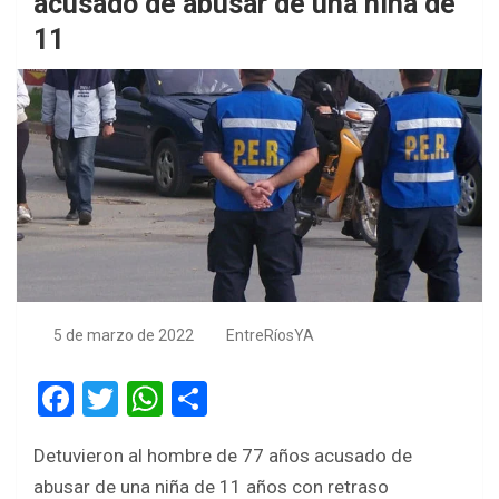
acusado de abusar de una niña de
11
5 de marzo de 2022
EntreRíosYA
F
T
W
S
a
wi
h
h
Detuvieron al hombre de 77 años acusado de
ce
tt
at
ar
abusar de una niña de 11 años con retraso