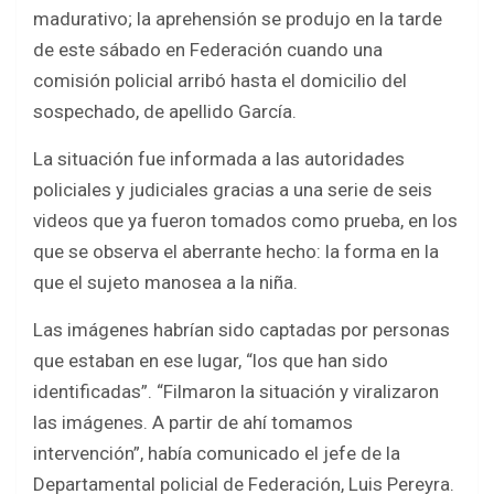
b
er
s
e
madurativo; la aprehensión se produjo en la tarde
o
A
de este sábado en Federación cuando una
o
p
comisión policial arribó hasta el domicilio del
k
p
sospechado, de apellido García.
La situación fue informada a las autoridades
policiales y judiciales gracias a una serie de seis
videos que ya fueron tomados como prueba, en los
que se observa el aberrante hecho: la forma en la
que el sujeto manosea a la niña.
Las imágenes habrían sido captadas por personas
que estaban en ese lugar, “los que han sido
identificadas”. “Filmaron la situación y viralizaron
las imágenes. A partir de ahí tomamos
intervención”, había comunicado
el jefe de la
Departamental policial de Federación, Luis Pereyra.