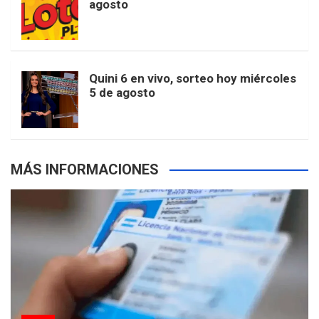
agosto
k
a
s
a
r
e
m
t
p
Quini 6 en vivo, sorteo hoy miércoles
5 de agosto
s
MÁS INFORMACIONES