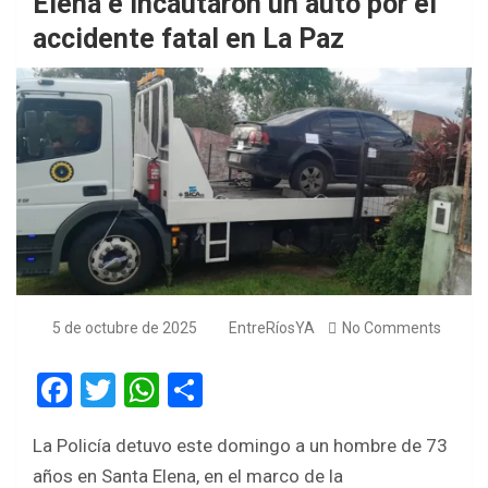
Elena e incautaron un auto por el
accidente fatal en La Paz
5 de octubre de 2025
EntreRíosYA
No Comments
F
T
W
S
a
wi
h
h
La Policía detuvo este domingo a un hombre de 73
ce
tt
at
ar
años en Santa Elena, en el marco de la