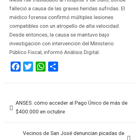
falleció a causa de las graves heridas sufridas. El
médico forense confirmó múltiples lesiones
compatibles con un atropello de alta velocidad.
Desde entonces, la causa se mantuvo bajo
investigación con intervención del Ministerio
Público Fiscal, informó Análisis Digital.
F
T
W
S
a
wi
h
h
ce
tt
at
ar
b
er
s
e
Navegación
ANSES: cómo acceder al Pago Único de más de
o
A
de
$400.000 en octubre
o
p
entradas
k
p
Vecinos de San José denuncian picadas de