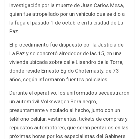
b
er
s
e
investigación por la muerte de Juan Carlos Mesa,
o
A
quien fue atropellado por un vehículo que se dio a
o
p
la fuga el pasado 1 de octubre en la ciudad de La
k
p
Paz.
El procedimiento fue dispuesto por la Justicia de
La Paz y se concretó alrededor de las 15, en una
vivienda ubicada sobre calle Lisandro de la Torre,
donde reside Ernesto Egido Choternasty, de 73
años, según informaron fuentes policiales.
Durante el operativo, los uniformados secuestraron
un automóvil Volkswagen Bora negro,
presuntamente vinculado al hecho, junto con un
teléfono celular, vestimentas, tickets de compras y
repuestos automotores, que serán peritados en las
próximas horas por los especialistas del Gabinete