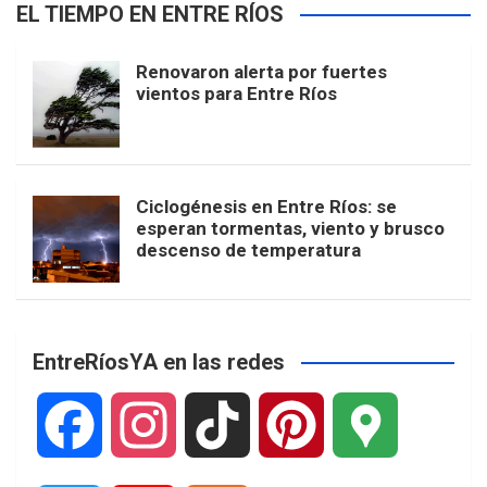
EL TIEMPO EN ENTRE RÍOS
Renovaron alerta por fuertes
vientos para Entre Ríos
Ciclogénesis en Entre Ríos: se
esperan tormentas, viento y brusco
descenso de temperatura
EntreRíosYA en las redes
F
I
T
P
G