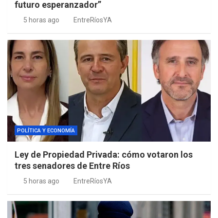
futuro esperanzador”
5 horas ago
EntreRíosYA
POLÍTICA Y ECONOMÍA
Ley de Propiedad Privada: cómo votaron los
tres senadores de Entre Ríos
5 horas ago
EntreRíosYA