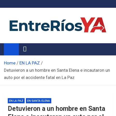
Skip
to
content
Noticias de Entre Ríos
Información de toda la provincia ahora
Home
EN LA PAZ
Detuvieron a un hombre en Santa Elena e incautaron un
auto por el accidente fatal en La Paz
EN LA PAZ
EN SANTA ELENA
Detuvieron a un hombre en Santa