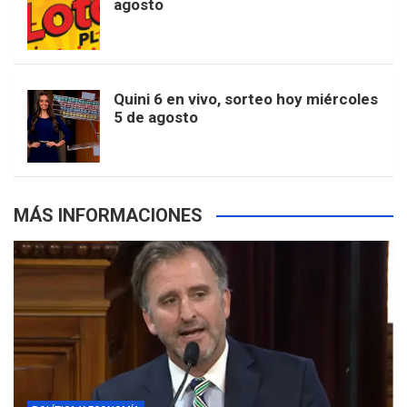
agosto
k
a
s
a
r
e
m
t
p
Quini 6 en vivo, sorteo hoy miércoles
5 de agosto
s
MÁS INFORMACIONES