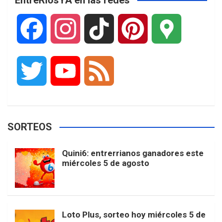
EntreRíosYA en las redes
F
I
T
P
G
a
n
i
i
o
T
Y
F
c
s
k
n
o
w
o
e
e
t
T
t
g
SORTEOS
i
u
e
b
a
o
e
l
Quini6: entrerrianos ganadores este
t
T
d
miércoles 5 de agosto
o
g
k
r
e
t
u
o
r
e
M
Loto Plus, sorteo hoy miércoles 5 de
e
b