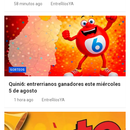
58 minutos ago
EntreRíosYA
SORTEOS
Quini6: entrerrianos ganadores este miércoles
5 de agosto
1 hora ago
EntreRíosYA