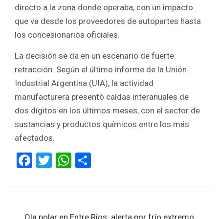
directo a la zona donde operaba, con un impacto
que va desde los proveedores de autopartes hasta
los concesionarios oficiales.
La decisión se da en un escenario de fuerte
retracción. Según el último informe de la Unión
Industrial Argentina (UIA), la actividad
manufacturera presentó caídas interanuales de
dos dígitos en los últimos meses, con el sector de
sustancias y productos químicos entre los más
afectados.
F
T
W
S
a
wi
h
h
ce
tt
at
ar
b
er
s
e
Navegación
Ola polar en Entre Ríos: alerta por frío extremo