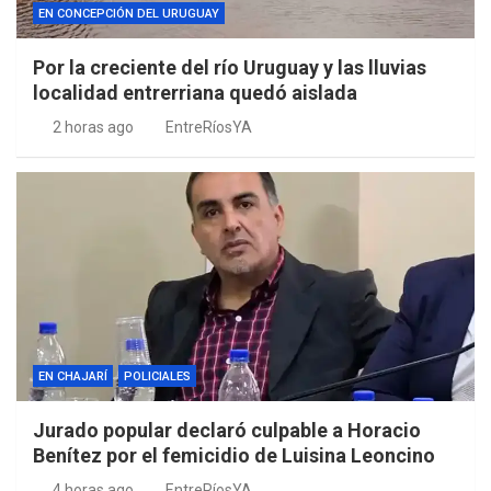
EN CONCEPCIÓN DEL URUGUAY
Por la creciente del río Uruguay y las lluvias
localidad entrerriana quedó aislada
2 horas ago
EntreRíosYA
EN CHAJARÍ
POLICIALES
Jurado popular declaró culpable a Horacio
Benítez por el femicidio de Luisina Leoncino
4 horas ago
EntreRíosYA