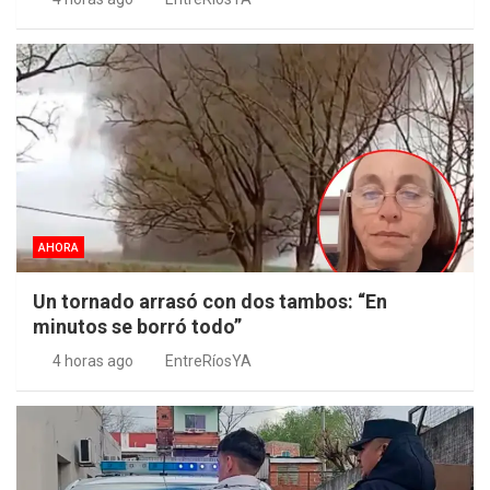
AHORA
Un tornado arrasó con dos tambos: “En
minutos se borró todo”
4 horas ago
EntreRíosYA