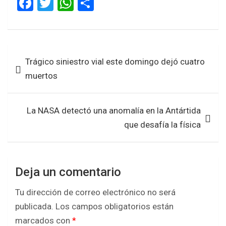
F
T
W
S
a
wi
h
h
ce
tt
at
ar
b
er
s
e
Navegación
Trágico siniestro vial este domingo dejó cuatro
o
A
de
muertos
o
p
entradas
k
p
La NASA detectó una anomalía en la Antártida
que desafía la física
Deja un comentario
Tu dirección de correo electrónico no será
publicada.
Los campos obligatorios están
marcados con
*