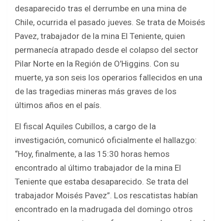
b
er
s
e
desaparecido tras el derrumbe en una mina de
o
A
Chile, ocurrida el pasado jueves. Se trata de Moisés
o
p
Pavez, trabajador de la mina El Teniente, quien
k
p
permanecía atrapado desde el colapso del sector
Pilar Norte en la Región de O’Higgins. Con su
muerte, ya son seis los operarios fallecidos en una
de las tragedias mineras más graves de los
últimos años en el país.
El fiscal Aquiles Cubillos, a cargo de la
investigación, comunicó oficialmente el hallazgo:
“Hoy, finalmente, a las 15:30 horas hemos
encontrado al último trabajador de la mina El
Teniente que estaba desaparecido. Se trata del
trabajador Moisés Pavez”. Los rescatistas habían
encontrado en la madrugada del domingo otros