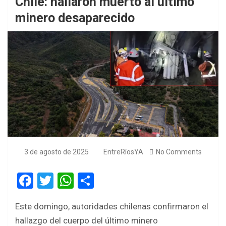
Chile: hallaron muerto al último
minero desaparecido
3 de agosto de 2025
EntreRíosYA
No Comments
F
T
W
S
a
wi
h
h
Este domingo, autoridades chilenas confirmaron el
ce
tt
at
ar
hallazgo del cuerpo del último minero