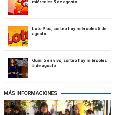
t
T
d
miércoles 5 de agosto
o
g
k
r
e
t
u
o
r
e
M
Loto Plus, sorteo hoy miércoles 5 de
e
b
agosto
k
a
s
a
r
e
m
t
p
Quini 6 en vivo, sorteo hoy miércoles
5 de agosto
s
MÁS INFORMACIONES