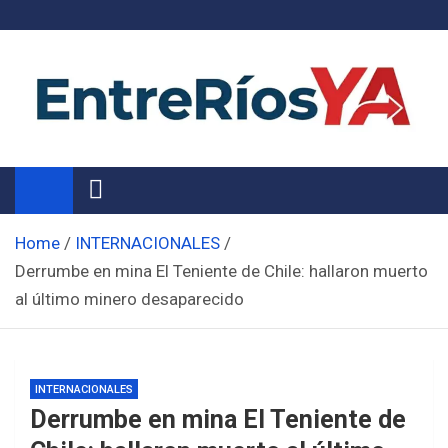
Skip
to
content
Noticias de Entre Ríos
Información de toda la provincia ahora
Home
INTERNACIONALES
Derrumbe en mina El Teniente de Chile: hallaron muerto
al último minero desaparecido
INTERNACIONALES
Derrumbe en mina El Teniente de