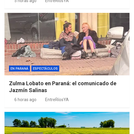
5 horas ago
EntreRíosYA
EN PARANÁ
ESPECTÁCULOS
Zulma Lobato en Paraná: el comunicado de
Jazmín Salinas
6 horas ago
EntreRíosYA