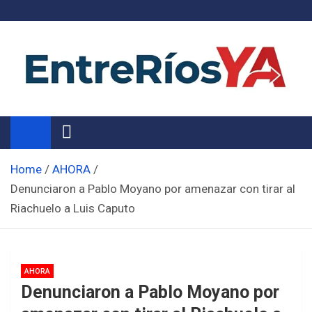
Skip
to
content
Noticias de Entre Ríos
Información de toda la provincia ahora
Home
AHORA
Denunciaron a Pablo Moyano por amenazar con tirar al
Riachuelo a Luis Caputo
AHORA
Denunciaron a Pablo Moyano por