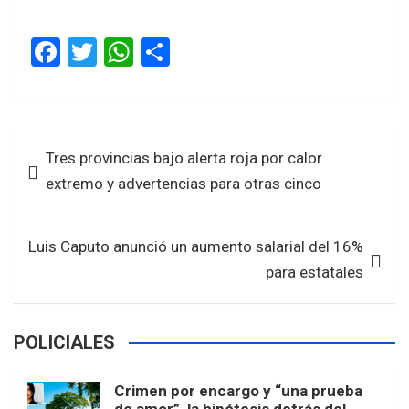
F
T
W
S
a
wi
h
h
ce
tt
at
ar
b
er
s
e
Navegación
Tres provincias bajo alerta roja por calor
o
A
de
extremo y advertencias para otras cinco
o
p
entradas
k
p
Luis Caputo anunció un aumento salarial del 16%
para estatales
POLICIALES
Crimen por encargo y “una prueba