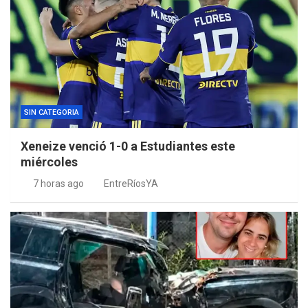
SIN CATEGORIA
Xeneize venció 1-0 a Estudiantes este
miércoles
7 horas ago
EntreRíosYA