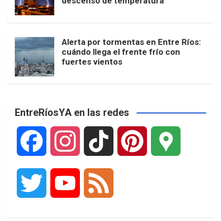
descenso de temperatura
Alerta por tormentas en Entre Ríos:
cuándo llega el frente frío con
fuertes vientos
EntreRíosYA en las redes
F
I
T
P
G
a
n
i
i
o
T
Y
F
c
s
k
n
o
w
o
e