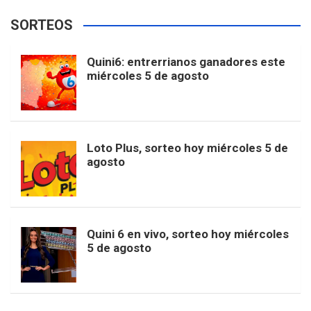
e
t
T
t
g
SORTEOS
i
u
e
b
a
o
e
l
Quini6: entrerrianos ganadores este
t
T
d
miércoles 5 de agosto
o
g
k
r
e
t
u
o
r
e
M
Loto Plus, sorteo hoy miércoles 5 de
e
b
agosto
k
a
s
a
r
e
m
t
p
Quini 6 en vivo, sorteo hoy miércoles
5 de agosto
s