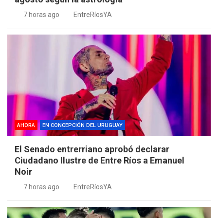
7 horas ago
EntreRíosYA
AHORA
EN CONCEPCIÓN DEL URUGUAY
El Senado entrerriano aprobó declarar
Ciudadano Ilustre de Entre Ríos a Emanuel
Noir
7 horas ago
EntreRíosYA