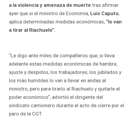
b
er
s
e
a la violencia y amenaza de muerte
tras afirmar
o
A
ayer que si el ministro de Economía,
Luis Caputo
,
o
p
aplica determinadas medidas económicas,
“lo van
k
p
a tirar al Riachuelo”.
“Le digo ante miles de compañeros que,
si lleva
adelante estas medidas económicas de hambre,
ajuste y despidos, los trabajadores, los jubilados y
los más humildes lo van a llevar en andas al
ministro, pero para tirarlo al Riachuelo y quitarle el
poder económico
“, advirtió el dirigente del
sindicato camionero durante el acto de cierre por el
paro de la CGT.