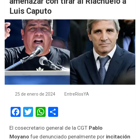
amenazar con tirar al Riachuelo a
Luis Caputo
25 de enero de 2024
EntreRíosYA
F
T
W
S
a
wi
h
h
El cosecretario general de la CGT
Pablo
ce
tt
at
ar
Moyano
fue denunciado penalmente por
incitación