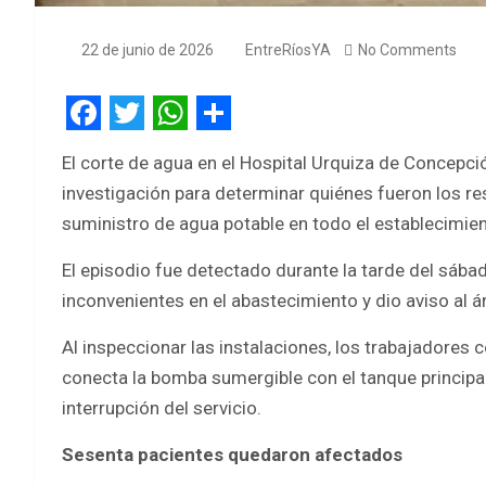
22 de junio de 2026
EntreRíosYA
No Comments
F
T
W
S
El corte de agua en el Hospital Urquiza de Concepció
a
w
h
h
investigación para determinar quiénes fueron los r
c
i
a
a
suministro de agua potable en todo el establecimien
e
t
t
r
El episodio fue detectado durante la tarde del sába
b
t
s
e
inconvenientes en el abastecimiento y dio aviso al 
o
e
A
o
r
p
Al inspeccionar las instalaciones, los trabajadores 
conecta la bomba sumergible con el tanque principal
k
p
interrupción del servicio.
Sesenta pacientes quedaron afectados