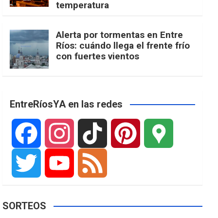
temperatura
Alerta por tormentas en Entre
Ríos: cuándo llega el frente frío
con fuertes vientos
EntreRíosYA en las redes
F
I
T
P
G
a
n
i
i
o
T
Y
F
SORTEOS