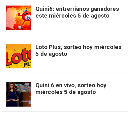
c
s
k
n
o
w
o
e
Quini6: entrerrianos ganadores
este miércoles 5 de agosto
e
t
T
t
g
i
u
e
b
a
o
e
l
t
T
d
Loto Plus, sorteo hoy miércoles
5 de agosto
o
g
k
r
e
t
u
o
r
e
M
e
b
Quini 6 en vivo, sorteo hoy
miércoles 5 de agosto
k
a
s
a
r
e
m
t
p
s