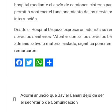
hospital mediante el envío de camiones cisterna par
permitió sostener el funcionamiento de los servicio
interrupción.
Desde el Hospital Urquiza expresaron además su rec
servicios sanitarios. “Atentar contra los servicios 
administrativo o material aislado, significa poner e
remarcaron.
F
T
W
S
a
w
h
h
c
i
a
a
Navegación
e
t
t
r
Adorni anunció que Javier Lanari dejó de ser
de
b
t
s
e
el secretario de Comunicación
entradas
o
e
A