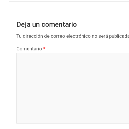
o
r
p
k
p
Deja un comentario
Tu dirección de correo electrónico no será publicada
Comentario
*