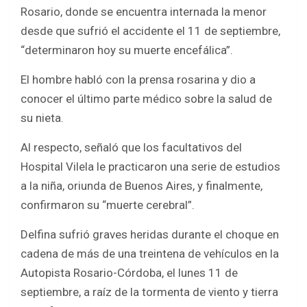
b
er
s
e
Rosario, donde se encuentra internada la menor
o
A
desde que sufrió el accidente el 11 de septiembre,
o
p
“determinaron hoy su muerte encefálica”.
k
p
El hombre habló con la prensa rosarina y dio a
conocer el último parte médico sobre la salud de
su nieta.
Al respecto, señaló que los facultativos del
Hospital Vilela le practicaron una serie de estudios
a la niña, oriunda de Buenos Aires, y finalmente,
confirmaron su “muerte cerebral”.
Delfina sufrió graves heridas durante el choque en
cadena de más de una treintena de vehículos en la
Autopista Rosario-Córdoba, el lunes 11 de
septiembre, a raíz de la tormenta de viento y tierra