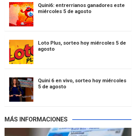
b
a
o
e
l
Quini6: entrerrianos ganadores este
t
T
d
miércoles 5 de agosto
o
g
k
r
e
t
u
o
r
e
M
Loto Plus, sorteo hoy miércoles 5 de
e
b
agosto
k
a
s
a
r
e
m
t
p
Quini 6 en vivo, sorteo hoy miércoles
5 de agosto
s
MÁS INFORMACIONES