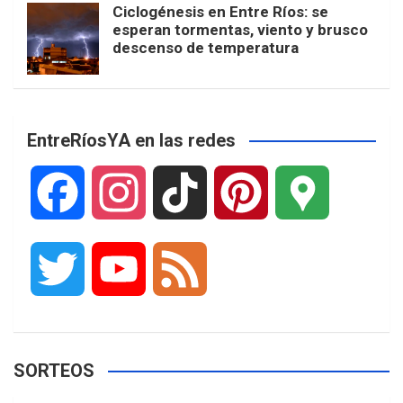
Ciclogénesis en Entre Ríos: se
esperan tormentas, viento y brusco
descenso de temperatura
EntreRíosYA en las redes
F
I
T
P
G
a
n
i
i
o
T
Y
F
c
s
k
n
o
w
o
e
e
t
T
t
g
SORTEOS
i
u
e