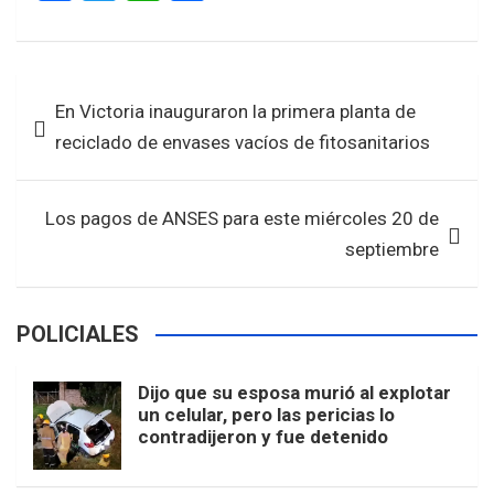
a
wi
h
h
ce
tt
at
ar
b
er
s
e
Navegación
En Victoria inauguraron la primera planta de
o
A
de
reciclado de envases vacíos de fitosanitarios
o
p
entradas
k
p
Los pagos de ANSES para este miércoles 20 de
septiembre
POLICIALES
Dijo que su esposa murió al explotar
un celular, pero las pericias lo
contradijeron y fue detenido