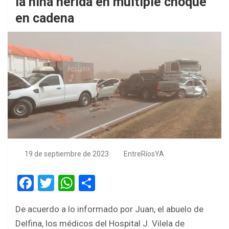
la niña herida en múltiple choque
en cadena
19 de septiembre de 2023
EntreRíosYA
F
T
W
S
a
wi
h
h
De acuerdo a lo informado por Juan, el abuelo de
ce
tt
at
ar
Delfina, los médicos del Hospital J. Vilela de