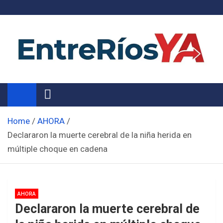
Skip
to
content
Noticias de Entre Ríos
Información de toda la provincia ahora
Home
AHORA
Declararon la muerte cerebral de la niña herida en
múltiple choque en cadena
AHORA
Declararon la muerte cerebral de