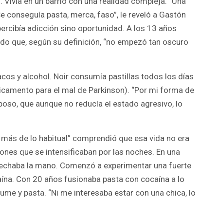
 Vivía en un barrio con una realidad compleja. “Una
e conseguía pasta, merca, faso”, le reveló a Gastón
ercibía adicción sino oportunidad. A los 13 años
o que, según su definición, “no empezó tan oscuro
os y alcohol. Noir consumía pastillas todos los días
icamento para el mal de Parkinson). “Por mi forma de
poso, que aunque no reducía el estado agresivo, lo
 más de lo habitual” comprendió que esa vida no era
ciones que se intensificaban por las noches. En una
strechaba la mano. Comenzó a experimentar una fuerte
ína. Con 20 años fusionaba pasta con cocaína a lo
fume y pasta. “Ni me interesaba estar con una chica, lo