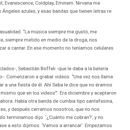
it, Evanescence, Coldplay, Eminem. Nirvana me
 Ángeles azules, y esas bandas que tienen letras re
asualidad. “La música siempre me gustó, me
e, siempre metido en medio de la droga, nos
ar a cantar. En ese momento no teníamos celulares
ados-, Sebastián Boffeli -que le daba a la batería
iro-. Comenzaron a grabar videos. “Una vez nos llama
r a una fiesta de él. Ahí Seba le dice que no éramos
o mismo que en los videos’”. Era diciembre y aceptaron
ahora. Había otra banda de cumbia tipo santafesina,
ntes, y después cerramos nosotros, que no nos
uando terminamos dijo: ‘¿Cuánto me cobran?’, y no
base a esto dijimos: ‘Vamos a arrancar’. Empezamos