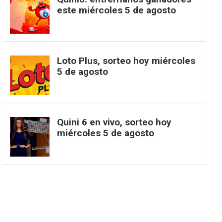
t
T
d
este miércoles 5 de agosto
o
g
k
r
e
t
u
o
r
e
M
Loto Plus, sorteo hoy miércoles
e
b
5 de agosto
k
a
s
a
r
e
m
t
p
Quini 6 en vivo, sorteo hoy
miércoles 5 de agosto
s