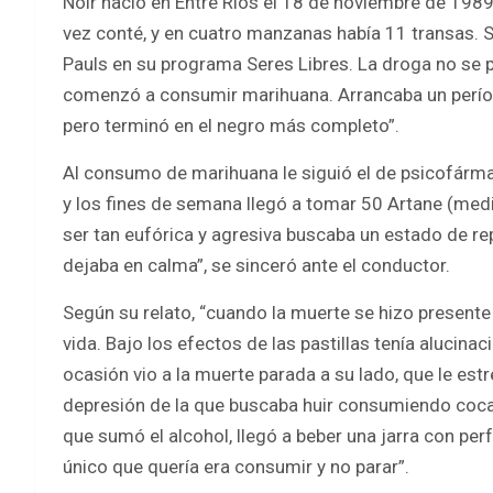
Noir nació en Entre Ríos el 18 de noviembre de 1989.
vez conté, y en cuatro manzanas había 11 transas. S
Pauls en su programa Seres Libres. La droga no se p
comenzó a consumir marihuana. Arrancaba un períod
pero terminó en el negro más completo”.
Al consumo de marihuana le siguió el de psicofármac
y los fines de semana llegó a tomar 50 Artane (med
ser tan eufórica y agresiva buscaba un estado de re
dejaba en calma”, se sinceró ante el conductor.
Según su relato, “cuando la muerte se hizo presente
vida. Bajo los efectos de las pastillas tenía alucina
ocasión vio a la muerte parada a su lado, que le e
depresión de la que buscaba huir consumiendo coca
que sumó el alcohol, llegó a beber una jarra con per
único que quería era consumir y no parar”.