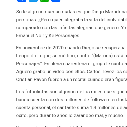
a
wi
h
h
Si de algo no quedan dudas es que Diego Maradona 
ce
tt
at
ar
personas. ¿Pero quién alegraba la vida del inolvid
b
er
s
e
comparado con las infinitas alegrías que generó. Y 
o
A
Emanuel Noir y Ke Personajes.
o
p
En noviembre de 2020 cuando Diego se recuperaba 
k
p
Leopoldo Luque, su médico, contó: “(Marona) está mu
Personajes”. En plena cuarentena el grupo le cantó 
Agüero grabó un video con ellos, Carlos Tévez los c
Cristian Pavón fueron a un recital cuando eran figur
Los futbolistas son algunos de los miles que siguen
banda cuenta con dos millones de followers en Inst
cuenta personal, el cantante suma 1,9 millones de ad
éxito, pero durante años lo zarandeó mal, y mucho.