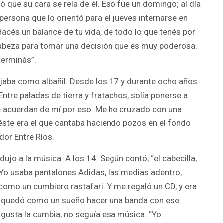
ió que su cara se reía de él. Eso fue un domingo; al día
ersona que lo orientó para el jueves internarse en
 Hacés un balance de tu vida, de todo lo que tenés por
 cabeza para tomar una decisión que es muy poderosa.
terminás”.
jaba como albañil. Desde los 17 y durante ocho años
Entre paladas de tierra y fratachos, solía ponerse a
e acuerdan de mí por eso. Me he cruzado con una
e éste era el que cantaba haciendo pozos en el fondo
ador Entre Ríos.
ndujo a la música. A los 14. Según contó, “el cabecilla,
 Yo usaba pantalones Adidas, las medias adentro,
a como un cumbiero rastafari. Y me regaló un CD, y era
e quedó como un sueño hacer una banda con ese
e gusta la cumbia, no seguía esa música. “Yo