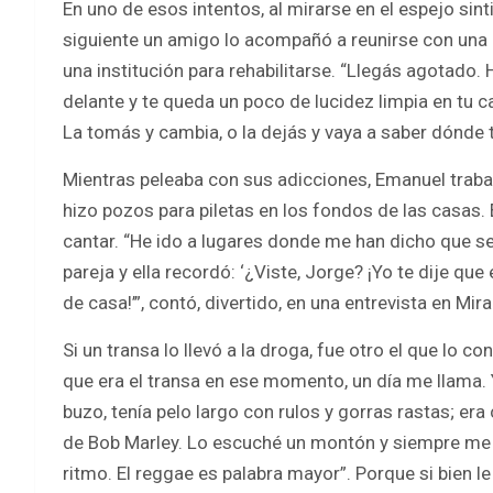
En uno de esos intentos, al mirarse en el espejo sint
siguiente un amigo lo acompañó a reunirse con una p
una institución para rehabilitarse. “Llegás agotado.
delante y te queda un poco de lucidez limpia en tu
La tomás y cambia, o la dejás y vaya a saber dónde 
Mientras peleaba con sus adicciones, Emanuel traba
hizo pozos para piletas en los fondos de las casas. 
cantar. “He ido a lugares donde me han dicho que s
pareja y ella recordó: ‘¿Viste, Jorge? ¡Yo te dije qu
de casa!’”, contó, divertido, en una entrevista en Mir
Si un transa lo llevó a la droga, fue otro el que lo co
que era el transa en ese momento, un día me llama.
buzo, tenía pelo largo con rulos y gorras rastas; er
de Bob Marley. Lo escuché un montón y siempre m
ritmo. El reggae es palabra mayor”. Porque si bien l