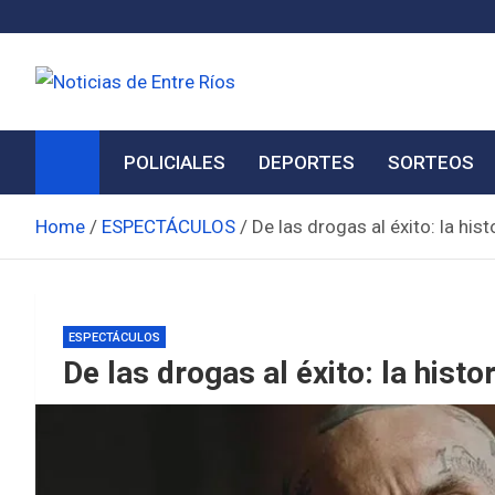
Skip
to
content
Noticias de Entre Ríos
Información de toda la provincia ahora
POLICIALES
DEPORTES
SORTEOS
Home
ESPECTÁCULOS
De las drogas al éxito: la his
ESPECTÁCULOS
De las drogas al éxito: la hist