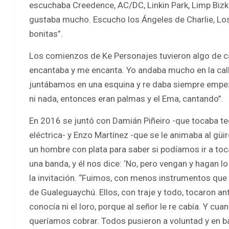
escuchaba Creedence, AC/DC, Linkin Park, Limp Bizk
gustaba mucho. Escucho los Ángeles de Charlie, Los
bonitas”.
Los comienzos de Ke Personajes tuvieron algo de c
encantaba y me encanta. Yo andaba mucho en la call
juntábamos en una esquina y re daba siempre empez
ni nada, entonces eran palmas y el Ema, cantando”.
En 2016 se juntó con Damián Piñeiro -que tocaba tecl
eléctrica- y Enzo Martínez -que se le animaba al gü
un hombre con plata para saber si podíamos ir a toca
una banda, y él nos dice: ‘No, pero vengan y hagan l
la invitación. “Fuimos, con menos instrumentos que 
de Gualeguaychú. Ellos, con traje y todo, tocaron a
conocía ni el loro, porque al señor le re cabía. Y c
queríamos cobrar. Todos pusieron a voluntad y en 