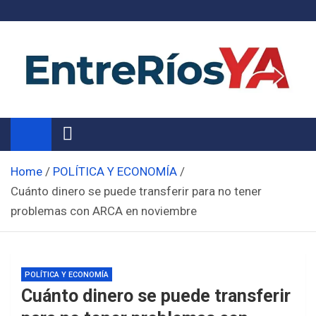
Skip
to
content
Noticias de Entre Ríos
Información de toda la provincia ahora
Home
POLÍTICA Y ECONOMÍA
Cuánto dinero se puede transferir para no tener
problemas con ARCA en noviembre
POLÍTICA Y ECONOMÍA
Cuánto dinero se puede transferir