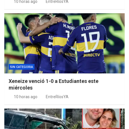
10 horas ago
EntreRíosYA
SIN CATEGORIA
Xeneize venció 1-0 a Estudiantes este
miércoles
10 horas ago
EntreRíosYA