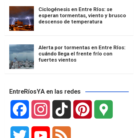
Ciclogénesis en Entre Ríos: se
esperan tormentas, viento y brusco
descenso de temperatura
Alerta por tormentas en Entre Ríos:
cuándo llega el frente frío con
fuertes vientos
EntreRíosYA en las redes
F
I
T
P
G
a
n
i
i
o
T
Y
F