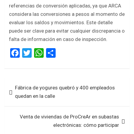
referencias de conversión aplicadas, ya que ARCA
considera las conversiones a pesos al momento de
evaluar los saldos y movimientos. Este detalle
puede ser clave para evitar cualquier discrepancia o
falta de información en caso de inspección.
F
T
W
S
a
wi
h
h
ce
tt
at
ar
b
er
s
e
Navegación
Fábrica de yogures quebró y 400 empleados
o
A
de
quedan en la calle
o
p
entradas
k
p
Venta de viviendas de ProCreAr en subastas
electrónicas: cómo participar