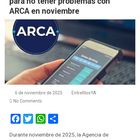
para no tener problemas con
ARCA en noviembre
6 de noviembre de 2025
EntreRíosYA
No Comments
F
T
W
S
a
wi
h
h
Durante noviembre de 2025, la Agencia de
ce
tt
at
ar