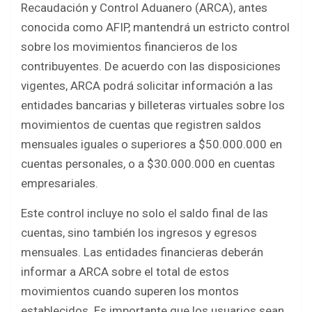
Recaudación y Control Aduanero (ARCA), antes
b
er
s
e
conocida como AFIP, mantendrá un estricto control
o
A
sobre los movimientos financieros de los
o
p
contribuyentes. De acuerdo con las disposiciones
k
p
vigentes, ARCA podrá solicitar información a las
entidades bancarias y billeteras virtuales sobre los
movimientos de cuentas que registren saldos
mensuales iguales o superiores a $50.000.000 en
cuentas personales, o a $30.000.000 en cuentas
empresariales.
Este control incluye no solo el saldo final de las
cuentas, sino también los ingresos y egresos
mensuales. Las entidades financieras deberán
informar a ARCA sobre el total de estos
movimientos cuando superen los montos
establecidos. Es importante que los usuarios sean