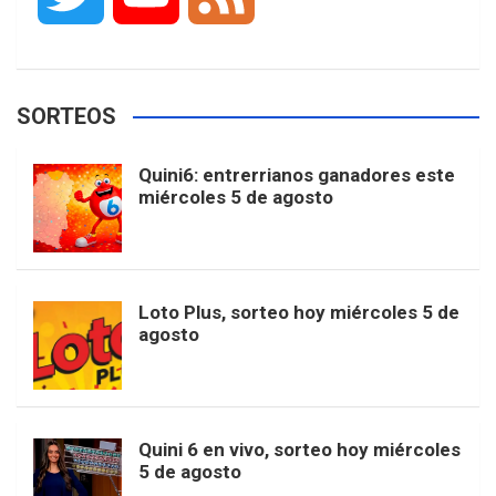
c
s
k
n
o
w
o
e
e
t
T
t
g
SORTEOS
i
u
e
b
a
o
e
l
Quini6: entrerrianos ganadores este
t
T
d
miércoles 5 de agosto
o
g
k
r
e
t
u
o
r
e
M
Loto Plus, sorteo hoy miércoles 5 de
e
b
agosto
k
a
s
a
r
e
m
t
p
Quini 6 en vivo, sorteo hoy miércoles
5 de agosto
s