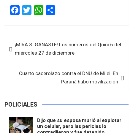
F
T
W
S
a
wi
h
h
ce
tt
at
ar
b
er
s
e
Navegación
¡MIRA SI GANASTE! Los números del Quini 6 del
o
A
de
miércoles 27 de diciembre
o
p
entradas
k
p
Cuarto cacerolazo contra el DNU de Milei: En
Paraná hubo movilización
POLICIALES
Dijo que su esposa murió al explotar
un celular, pero las pericias lo
contradijeron y fue detenido