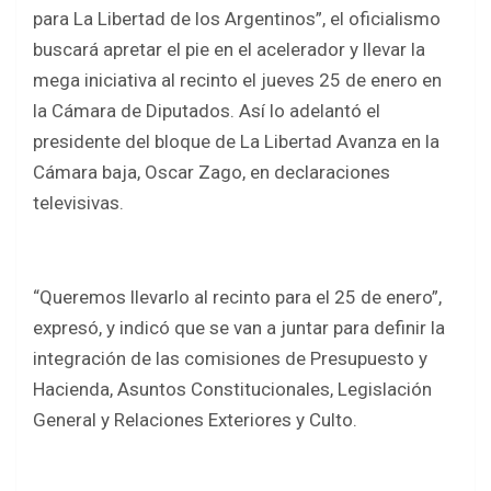
b
er
s
e
para La Libertad de los Argentinos”, el oficialismo
o
A
buscará apretar el pie en el acelerador y llevar la
o
p
mega iniciativa al recinto el jueves 25 de enero en
k
p
la Cámara de Diputados. Así lo adelantó el
presidente del bloque de La Libertad Avanza en la
Cámara baja, Oscar Zago, en declaraciones
televisivas.
“Queremos llevarlo al recinto para el 25 de enero”,
expresó, y indicó que se van a juntar para definir la
integración de las comisiones de Presupuesto y
Hacienda, Asuntos Constitucionales, Legislación
General y Relaciones Exteriores y Culto.