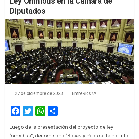
Ley Ómnibus en la Cámara de
Diputados
27 de diciembre de 2023
EntreRíosYA
F
T
W
S
a
wi
h
h
Luego de la presentación del proyecto de ley
ce
tt
at
ar
“ómnibus”, denominada “Bases y Puntos de Partida