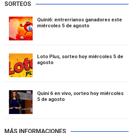
SORTEOS
i
u
e
b
a
o
e
l
Quini6: entrerrianos ganadores este
t
T
d
miércoles 5 de agosto
o
g
k
r
e
t
u
o
r
e
M
Loto Plus, sorteo hoy miércoles 5 de
e
b
agosto
k
a
s
a
r
e
m
t
p
Quini 6 en vivo, sorteo hoy miércoles
5 de agosto
s
MÁS INFORMACIONES