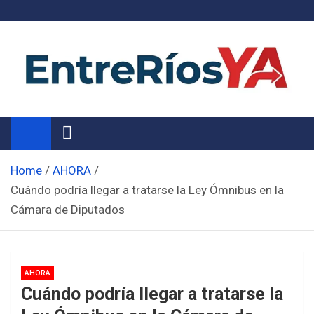
Skip
to
content
Noticias de Entre Ríos
Información de toda la provincia ahora
Home
AHORA
Cuándo podría llegar a tratarse la Ley Ómnibus en la
Cámara de Diputados
AHORA
Cuándo podría llegar a tratarse la