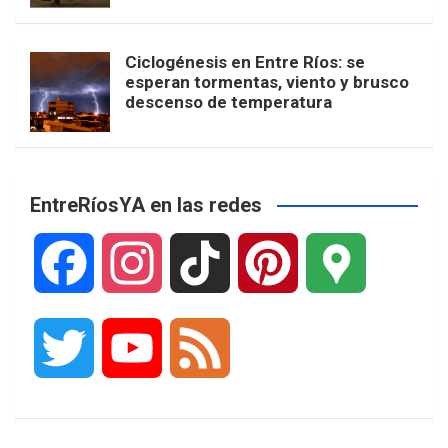
Ciclogénesis en Entre Ríos: se
esperan tormentas, viento y brusco
descenso de temperatura
EntreRíosYA en las redes
F
I
T
P
G
a
n
i
i
o
T
Y
F
c
s
k
n
o
w
o
e
e
t
T
t
g