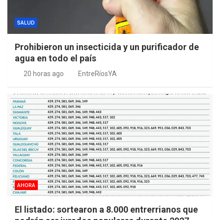
SALUD
Prohibieron un insecticida y un purificador de
agua en todo el país
20 horas ago
EntreRíosYA
AHORA
El listado: sortearon a 8.000 entrerrianos que