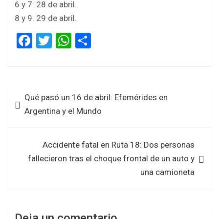
6 y 7: 28 de abril.
8 y 9: 29 de abril.
F
T
W
S
a
wi
h
h
ce
tt
at
ar
b
er
s
e
Navegación
Qué pasó un 16 de abril: Efemérides en
o
A
de
Argentina y el Mundo
o
p
entradas
k
p
Accidente fatal en Ruta 18: Dos personas
fallecieron tras el choque frontal de un auto y
una camioneta
Deja un comentario