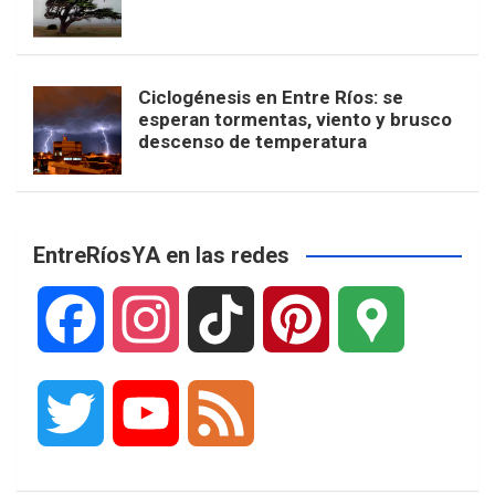
Ciclogénesis en Entre Ríos: se
esperan tormentas, viento y brusco
descenso de temperatura
EntreRíosYA en las redes
F
I
T
P
G
a
n
i
i
o
T
Y
F
c
s
k
n
o
w
o
e