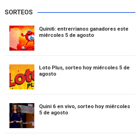
e
t
T
t
g
SORTEOS
i
u
e
b
a
o
e
l
Quini6: entrerrianos ganadores este
t
T
d
miércoles 5 de agosto
o
g
k
r
e
t
u
o
r
e
M
Loto Plus, sorteo hoy miércoles 5 de
e
b
agosto
k
a
s
a
r
e
m
t
p
Quini 6 en vivo, sorteo hoy miércoles
5 de agosto
s