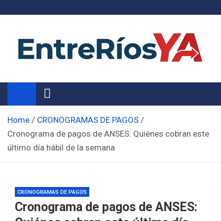
Skip
to
content
Noticias de Entre Ríos
Información de toda la provincia ahora
Home
CRONOGRAMAS DE PAGOS
Cronograma de pagos de ANSES: Quiénes cobran este
último día hábil de la semana
CRONOGRAMAS DE PAGOS
Cronograma de pagos de ANSES: