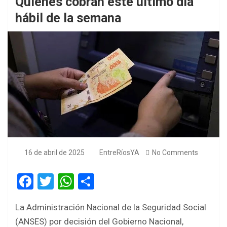
Quiénes cobran este último día
hábil de la semana
16 de abril de 2025
EntreRíosYA
No Comments
F
T
W
S
a
wi
h
h
La Administración Nacional de la Seguridad Social
ce
tt
at
ar
(ANSES) por decisión del Gobierno Nacional,