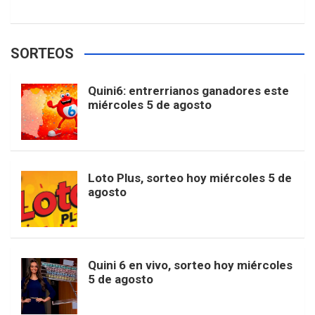
w
o
e
e
t
T
t
g
SORTEOS
i
u
e
b
a
o
e
l
Quini6: entrerrianos ganadores este
t
T
d
miércoles 5 de agosto
o
g
k
r
e
t
u
o
r
e
M
Loto Plus, sorteo hoy miércoles 5 de
e
b
agosto
k
a
s
a
r
e
m
t
p
Quini 6 en vivo, sorteo hoy miércoles
5 de agosto
s