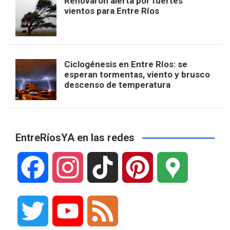
Renovaron alerta por fuertes
vientos para Entre Ríos
Ciclogénesis en Entre Ríos: se
esperan tormentas, viento y brusco
descenso de temperatura
EntreRíosYA en las redes
F
I
T
P
G
a
n
i
i
o
T
Y
F
c
s
k
n
o