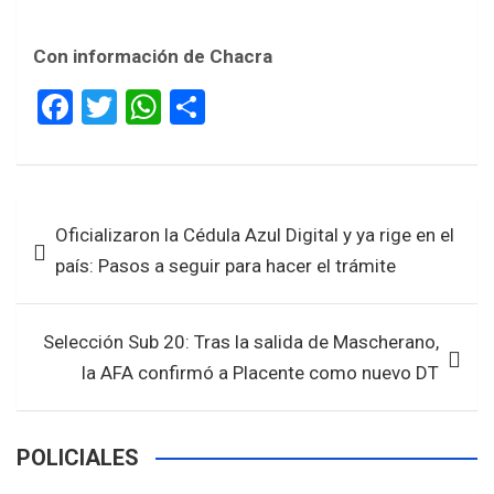
Con información de Chacra
F
T
W
S
a
wi
h
h
ce
tt
at
ar
b
er
s
e
Navegación
Oficializaron la Cédula Azul Digital y ya rige en el
o
A
de
país: Pasos a seguir para hacer el trámite
o
p
entradas
k
p
Selección Sub 20: Tras la salida de Mascherano,
la AFA confirmó a Placente como nuevo DT
POLICIALES