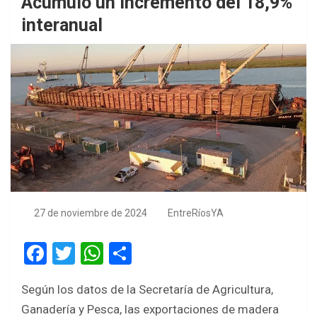
Acumuló un incremento del 18,9%
interanual
27 de noviembre de 2024
EntreRíosYA
F
T
W
S
a
wi
h
h
Según los datos de la Secretaría de Agricultura,
ce
tt
at
ar
Ganadería y Pesca, las exportaciones de madera