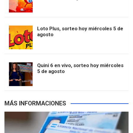
o
g
k
r
e
t
u
o
r
e
M
Loto Plus, sorteo hoy miércoles 5 de
e
b
agosto
k
a
s
a
r
e
m
t
p
Quini 6 en vivo, sorteo hoy miércoles
5 de agosto
s
MÁS INFORMACIONES