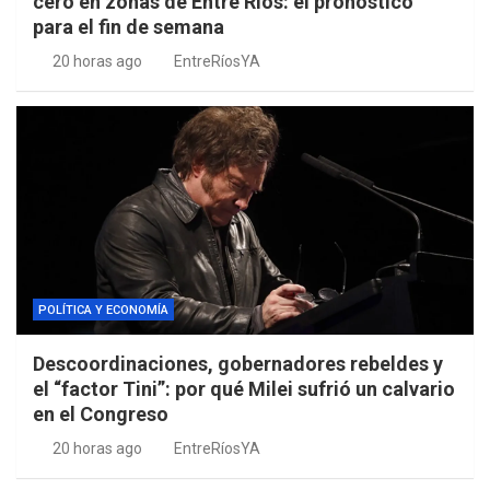
cero en zonas de Entre Ríos: el pronóstico
para el fin de semana
20 horas ago
EntreRíosYA
POLÍTICA Y ECONOMÍA
Descoordinaciones, gobernadores rebeldes y
el “factor Tini”: por qué Milei sufrió un calvario
en el Congreso
20 horas ago
EntreRíosYA