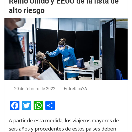
Reino Unido y EEUU de la lista de
alto riesgo
20 de febrero de 2022
EntreRíosYA
F
T
W
S
a
wi
h
h
A partir de esta medida, los viajeros mayores de
ce
tt
at
ar
seis años y procedentes de estos países deben