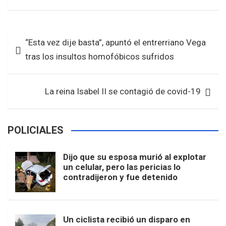
a
wi
h
h
ce
tt
at
ar
b
er
s
e
Navegación
“Esta vez dije basta”, apuntó el entrerriano Vega
o
A
de
tras los insultos homofóbicos sufridos
o
p
entradas
k
p
La reina Isabel II se contagió de covid-19
POLICIALES
Dijo que su esposa murió al explotar
un celular, pero las pericias lo
contradijeron y fue detenido
Un ciclista recibió un disparo en