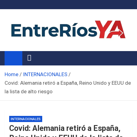
Skip
to
content
Noticias de Entre Ríos
Información de toda la provincia ahora
Home
INTERNACIONALES
Covid: Alemania retiró a España, Reino Unido y EEUU de
la lista de alto riesgo
INTERNACIONALES
Covid: Alemania retiró a España,