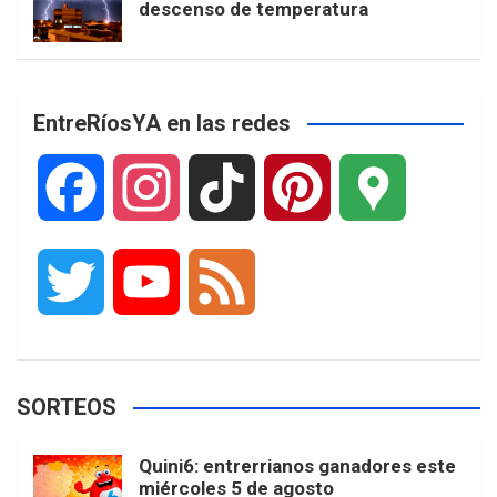
descenso de temperatura
EntreRíosYA en las redes
F
I
T
P
G
a
n
i
i
o
T
Y
F
c
s
k
n
o
w
o
e
e
t
T
t
g
SORTEOS
i
u
e
b
a
o
e
l
Quini6: entrerrianos ganadores este
t
T
d
miércoles 5 de agosto