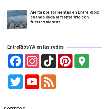
Alerta por tormentas en Entre Ríos:
cuándo llega el frente frío con
fuertes vientos
EntreRíosYA en las redes
F
I
T
P
G
a
n
i
i
o
T
Y
F
c
s
k
n
o
w
o
e
e
t
T
t
g