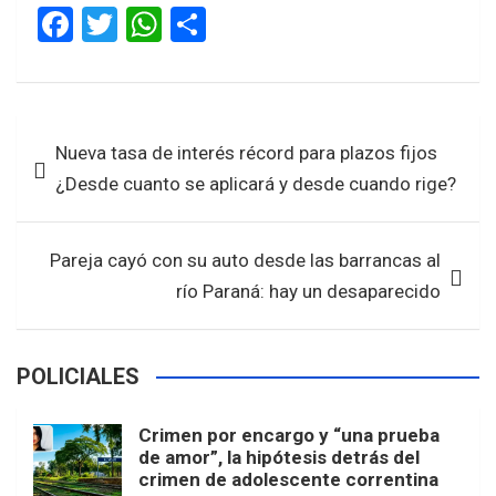
F
T
W
S
a
wi
h
h
ce
tt
at
ar
b
er
s
e
Navegación
Nueva tasa de interés récord para plazos fijos
o
A
de
¿Desde cuanto se aplicará y desde cuando rige?
o
p
entradas
k
p
Pareja cayó con su auto desde las barrancas al
río Paraná: hay un desaparecido
POLICIALES
Crimen por encargo y “una prueba
de amor”, la hipótesis detrás del
crimen de adolescente correntina