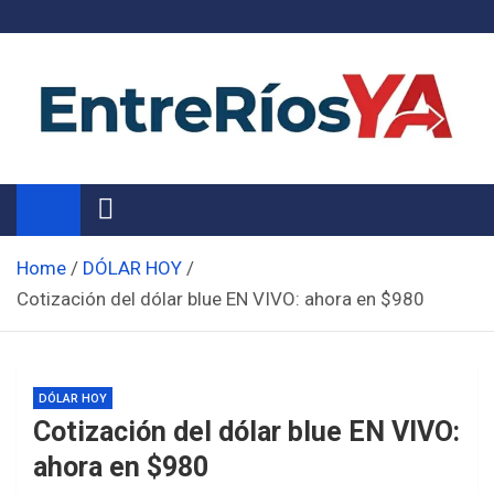
Skip
to
content
Noticias de Entre Ríos
Información de toda la provincia ahora
Home
DÓLAR HOY
Cotización del dólar blue EN VIVO: ahora en $980
DÓLAR HOY
Cotización del dólar blue EN VIVO:
ahora en $980