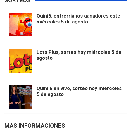
SORTEOS
i
u
e
b
a
o
e
l
Quini6: entrerrianos ganadores este
t
T
d
miércoles 5 de agosto
o
g
k
r
e
t
u
o
r
e
M
Loto Plus, sorteo hoy miércoles 5 de
e
b
agosto
k
a
s
a
r
e
m
t
p
Quini 6 en vivo, sorteo hoy miércoles
5 de agosto
s
MÁS INFORMACIONES