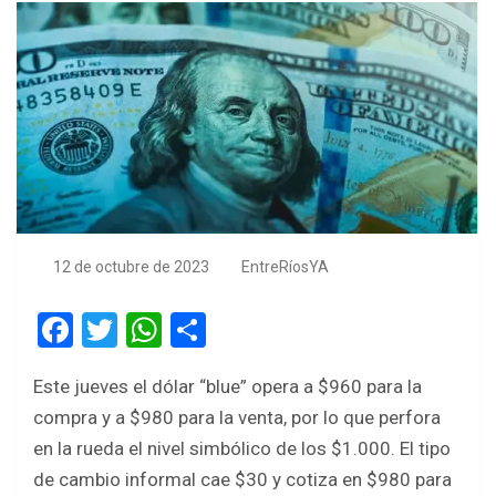
12 de octubre de 2023
EntreRíosYA
F
T
W
S
a
wi
h
h
Este jueves el dólar “blue” opera a $960 para la
ce
tt
at
ar
compra y a $980 para la venta, por lo que perfora
b
er
s
e
en la rueda el nivel simbólico de los $1.000. El tipo
o
A
de cambio informal cae $30 y cotiza en $980 para