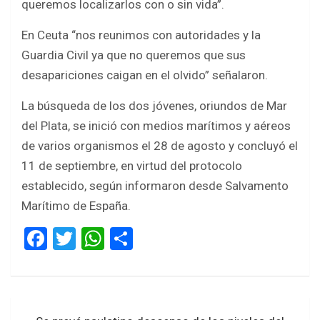
queremos localizarlos con o sin vida”.
En Ceuta “nos reunimos con autoridades y la
Guardia Civil ya que no queremos que sus
desapariciones caigan en el olvido” señalaron.
La búsqueda de los dos jóvenes, oriundos de Mar
del Plata, se inició con medios marítimos y aéreos
de varios organismos el 28 de agosto y concluyó el
11 de septiembre, en virtud del protocolo
establecido, según informaron desde Salvamento
Marítimo de España.
F
T
W
S
a
wi
h
h
ce
tt
at
ar
b
er
s
e
Navegación