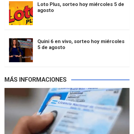
Loto Plus, sorteo hoy miércoles 5 de
e
b
agosto
k
a
s
a
r
e
m
t
p
Quini 6 en vivo, sorteo hoy miércoles
5 de agosto
s
MÁS INFORMACIONES