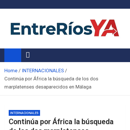
Skip
to
content
Noticias de Entre Ríos
Información de toda la provincia ahora
Home
INTERNACIONALES
Continúa por África la búsqueda de los dos
marplatenses desaparecidos en Málaga
INTERNACIONALES
Continúa por África la búsqueda