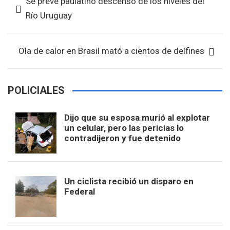
Se prevé paulatino descenso de los niveles del
o
A
de
Río Uruguay
o
p
entradas
k
p
Ola de calor en Brasil mató a cientos de delfines
POLICIALES
Dijo que su esposa murió al explotar
un celular, pero las pericias lo
contradijeron y fue detenido
Un ciclista recibió un disparo en
Federal