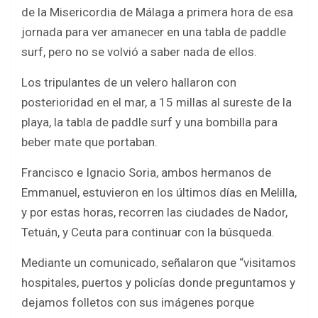
b
er
s
e
de la Misericordia de Málaga a primera hora de esa
o
A
jornada para ver amanecer en una tabla de paddle
o
p
surf, pero no se volvió a saber nada de ellos.
k
p
Los tripulantes de un velero hallaron con
posterioridad en el mar, a 15 millas al sureste de la
playa, la tabla de paddle surf y una bombilla para
beber mate que portaban.
Francisco e Ignacio Soria, ambos hermanos de
Emmanuel, estuvieron en los últimos días en Melilla,
y por estas horas, recorren las ciudades de Nador,
Tetuán, y Ceuta para continuar con la búsqueda.
Mediante un comunicado, señalaron que “visitamos
hospitales, puertos y policías donde preguntamos y
dejamos folletos con sus imágenes porque