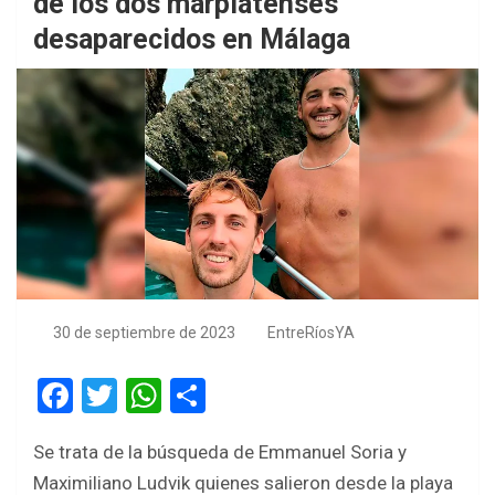
de los dos marplatenses
desaparecidos en Málaga
30 de septiembre de 2023
EntreRíosYA
F
T
W
S
a
wi
h
h
Se trata de la búsqueda de Emmanuel Soria y
ce
tt
at
ar
Maximiliano Ludvik quienes salieron desde la playa