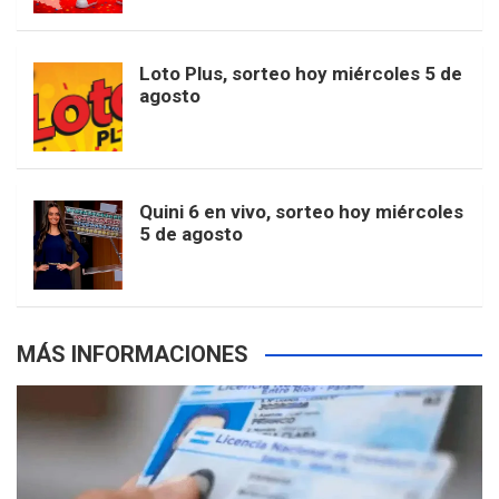
t
u
o
r
e
M
Loto Plus, sorteo hoy miércoles 5 de
e
b
agosto
k
a
s
a
r
e
m
t
p
Quini 6 en vivo, sorteo hoy miércoles
5 de agosto
s
MÁS INFORMACIONES