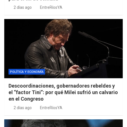
2 días ago
EntreRíosYA
POLÍTICA Y ECONOMÍA
Descoordinaciones, gobernadores rebeldes y
el “factor Tini”: por qué Milei sufrió un calvario
en el Congreso
2 días ago
EntreRíosYA