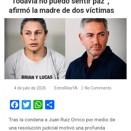
“Todavía no puedo sentir paz”,
afirmó la madre de dos víctimas
4 de julio de 2026
EntreRíosYA
No Comments
F
T
W
S
a
wi
h
h
Tras la condena a Juan Ruiz Orrico por medio de
ce
tt
at
ar
una resolución judicial motivó una profunda