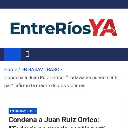
Skip
to
content
Noticias de Entre Ríos
Información de toda la provincia ahora
Home
EN BASAVILBASO
Condena a Juan Ruiz Orrico: “Todavía no puedo sentir
paz”, afirmó la madre de dos víctimas
EN BASAVILBASO
Condena a Juan Ruiz Orrico: