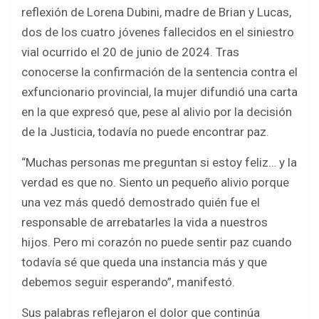
b
er
s
e
reflexión de Lorena Dubini, madre de Brian y Lucas,
o
A
dos de los cuatro jóvenes fallecidos en el siniestro
o
p
vial ocurrido el 20 de junio de 2024. Tras
k
p
conocerse la confirmación de la sentencia contra el
exfuncionario provincial, la mujer difundió una carta
en la que expresó que, pese al alivio por la decisión
de la Justicia, todavía no puede encontrar paz.
“Muchas personas me preguntan si estoy feliz… y la
verdad es que no. Siento un pequeño alivio porque
una vez más quedó demostrado quién fue el
responsable de arrebatarles la vida a nuestros
hijos. Pero mi corazón no puede sentir paz cuando
todavía sé que queda una instancia más y que
debemos seguir esperando”, manifestó.
Sus palabras reflejaron el dolor que continúa