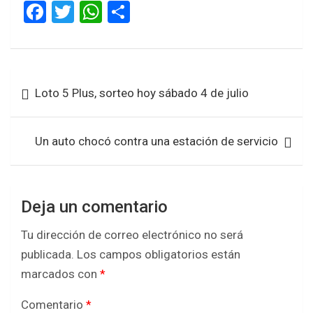
F
T
W
S
a
wi
h
h
ce
tt
at
ar
b
er
s
e
Navegación
Loto 5 Plus, sorteo hoy sábado 4 de julio
o
A
de
o
p
entradas
k
p
Un auto chocó contra una estación de servicio
Deja un comentario
Tu dirección de correo electrónico no será
publicada.
Los campos obligatorios están
marcados con
*
Comentario
*