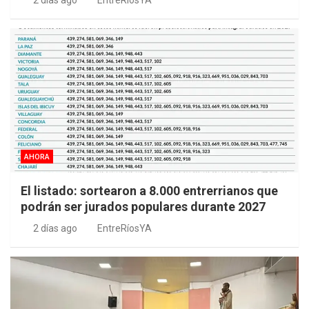
2 días ago
EntreRíosYA
AHORA
El listado: sortearon a 8.000 entrerrianos que
podrán ser jurados populares durante 2027
2 días ago
EntreRíosYA