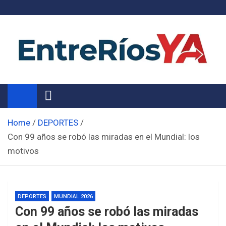
Skip
to
content
Noticias de Entre Ríos
Información de toda la provincia ahora
Home
DEPORTES
Con 99 años se robó las miradas en el Mundial: los
motivos
DEPORTES
MUNDIAL 2026
Con 99 años se robó las miradas