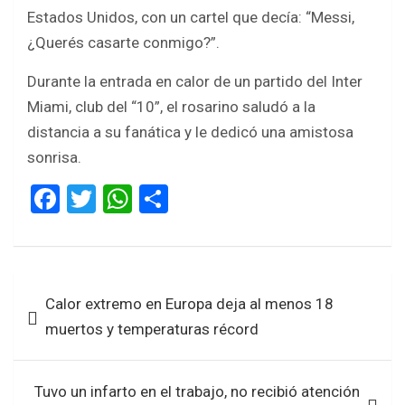
Estados Unidos, con un cartel que decía: “Messi,
¿Querés casarte conmigo?”.
Durante la entrada en calor de un partido del Inter
Miami, club del “10”, el rosarino saludó a la
distancia a su fanática y le dedicó una amistosa
sonrisa.
F
T
W
S
a
wi
h
h
ce
tt
at
ar
b
er
s
e
Navegación
Calor extremo en Europa deja al menos 18
o
A
de
muertos y temperaturas récord
o
p
entradas
k
p
Tuvo un infarto en el trabajo, no recibió atención