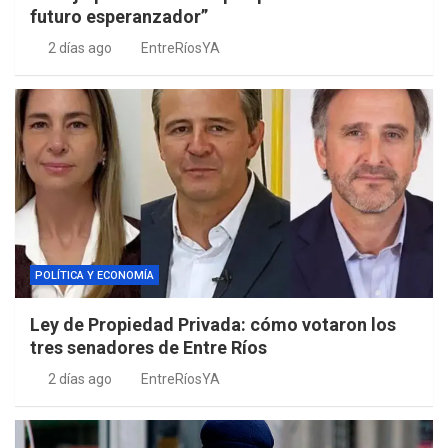
futuro esperanzador”
2 días ago
EntreRíosYA
POLÍTICA Y ECONOMÍA
Ley de Propiedad Privada: cómo votaron los
tres senadores de Entre Ríos
2 días ago
EntreRíosYA