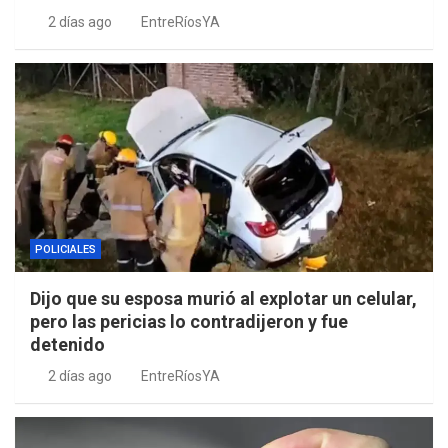
2 días ago
EntreRíosYA
POLICIALES
Dijo que su esposa murió al explotar un celular,
pero las pericias lo contradijeron y fue
detenido
2 días ago
EntreRíosYA