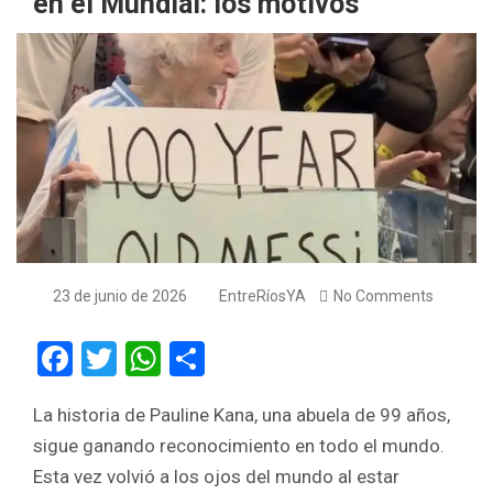
en el Mundial: los motivos
23 de junio de 2026
EntreRíosYA
No Comments
F
T
W
S
a
wi
h
h
La historia de Pauline Kana, una abuela de 99 años,
ce
tt
at
ar
sigue ganando reconocimiento en todo el mundo.
b
er
s
e
Esta vez volvió a los ojos del mundo al estar