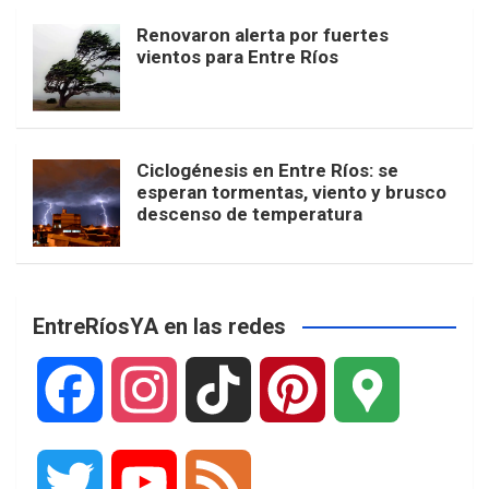
Renovaron alerta por fuertes
vientos para Entre Ríos
Ciclogénesis en Entre Ríos: se
esperan tormentas, viento y brusco
descenso de temperatura
EntreRíosYA en las redes
F
I
T
P
G
a
n
i
i
o
T
Y
F