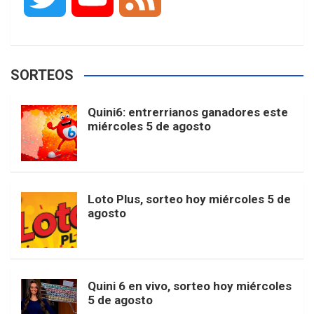
c
s
k
n
o
w
o
e
e
t
T
t
g
SORTEOS
i
u
e
b
a
o
e
l
Quini6: entrerrianos ganadores este
t
T
d
miércoles 5 de agosto
o
g
k
r
e
t
u
o
r
e
M
Loto Plus, sorteo hoy miércoles 5 de
e
b
agosto
k
a
s
a
r
e
m
t
p
Quini 6 en vivo, sorteo hoy miércoles
5 de agosto