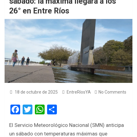
sábado: la máxima llegará a los
26° en Entre Ríos
18 de octubre de 2025
EntreRíosYA
No Comments
F
T
W
S
a
wi
h
h
El Servicio Meteorológico Nacional (SMN) anticipa
ce
tt
at
ar
un sábado con temperaturas máximas que