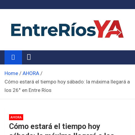
Skip
to
content
Noticias de Entre Ríos
Información de toda la provincia ahora
Home
AHORA
Cómo estará el tiempo hoy sábado: la máxima llegará a
los 26° en Entre Ríos
AHORA
Cómo estará el tiempo hoy