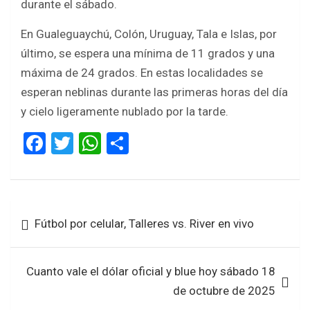
durante el sábado.
En Gualeguaychú, Colón, Uruguay, Tala e Islas, por
último, se espera una mínima de 11 grados y una
máxima de 24 grados. En estas localidades se
esperan neblinas durante las primeras horas del día
y cielo ligeramente nublado por la tarde.
F
T
W
S
a
wi
h
h
ce
tt
at
ar
b
er
s
e
Navegación
Fútbol por celular, Talleres vs. River en vivo
o
A
de
o
p
entradas
k
p
Cuanto vale el dólar oficial y blue hoy sábado 18
de octubre de 2025