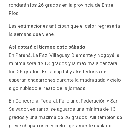
b
er
s
e
rondarán los 26 grados en la provincia de Entre
o
A
Ríos.
o
p
Las estimaciones anticipan que el calor regresaría
k
p
la semana que viene.
Así estará el tiempo este sábado
En Paraná, La Paz, Villaguay, Diamante y Nogoyá la
mínima será de 13 grados y la máxima alcanzará
los 26 grados. En la capital y alrededores se
esperan chaparrones durante la madrugada y cielo
algo nublado el resto de la jornada.
En Concordia, Federal, Feliciano, Federación y San
Salvador, en tanto, se aguarda una mínima de 13
grados y una máxima de 26 grados. Allí también se
prevé chaparrones y cielo ligeramente nublado