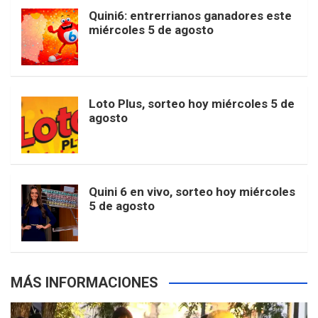
b
a
o
e
l
Quini6: entrerrianos ganadores este
t
T
d
miércoles 5 de agosto
o
g
k
r
e
t
u
o
r
e
M
Loto Plus, sorteo hoy miércoles 5 de
e
b
agosto
k
a
s
a
r
e
m
t
p
Quini 6 en vivo, sorteo hoy miércoles
5 de agosto
s
MÁS INFORMACIONES