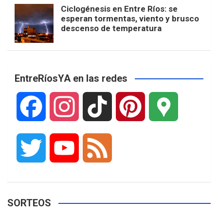
Ciclogénesis en Entre Ríos: se
esperan tormentas, viento y brusco
descenso de temperatura
EntreRíosYA en las redes
F
I
T
P
G
a
n
i
i
o
T
Y
F
c
s
k
n
o
w
o
e
e
t
T
t
g
SORTEOS
i
u
e