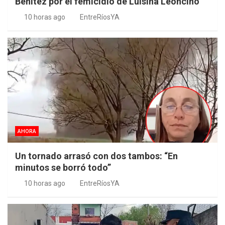
Benítez por el femicidio de Luisina Leoncino
10 horas ago
EntreRíosYA
AHORA
Un tornado arrasó con dos tambos: “En
minutos se borró todo”
10 horas ago
EntreRíosYA