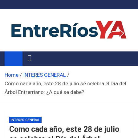
Skip
to
content
Noticias de Entre Ríos
Información de toda la provincia ahora
Home
INTERES GENERAL
Como cada año, este 28 de julio se celebra el Día del
Árbol Entrerriano: ¿A qué se debe?
INTERES GENERAL
Como cada año, este 28 de julio