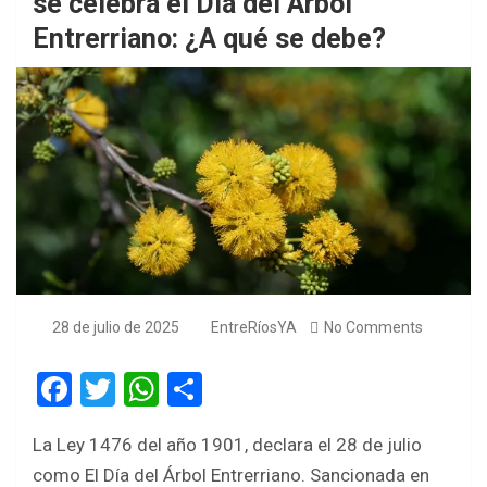
se celebra el Día del Árbol
Entrerriano: ¿A qué se debe?
28 de julio de 2025
EntreRíosYA
No Comments
F
T
W
S
a
wi
h
h
La Ley 1476 del año 1901, declara el 28 de julio
ce
tt
at
ar
como El Día del Árbol Entrerriano. Sancionada en