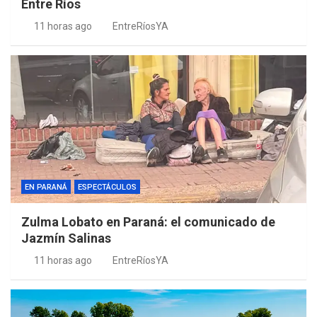
Entre Ríos
11 horas ago
EntreRíosYA
EN PARANÁ
ESPECTÁCULOS
Zulma Lobato en Paraná: el comunicado de
Jazmín Salinas
11 horas ago
EntreRíosYA