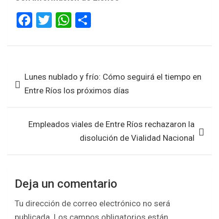
F
T
W
S
a
wi
h
h
ce
tt
at
ar
b
er
s
e
Navegación
Lunes nublado y frío: Cómo seguirá el tiempo en
o
A
de
Entre Ríos los próximos días
o
p
entradas
k
p
Empleados viales de Entre Ríos rechazaron la
disolución de Vialidad Nacional
Deja un comentario
Tu dirección de correo electrónico no será
publicada.
Los campos obligatorios están