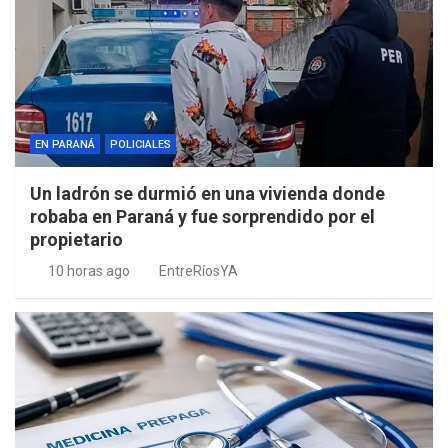
EN PARANÁ
POLICIALES
Un ladrón se durmió en una vivienda donde
robaba en Paraná y fue sorprendido por el
propietario
10 horas ago
EntreRíosYA