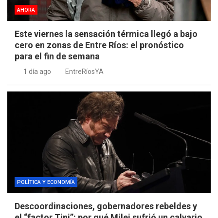
AHORA
Este viernes la sensación térmica llegó a bajo
cero en zonas de Entre Ríos: el pronóstico
para el fin de semana
1 día ago
EntreRíosYA
POLÍTICA Y ECONOMÍA
Descoordinaciones, gobernadores rebeldes y
el “factor Tini”: por qué Milei sufrió un calvario