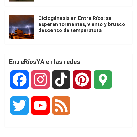
Ciclogénesis en Entre Ríos: se
esperan tormentas, viento y brusco
descenso de temperatura
EntreRíosYA en las redes
F
I
T
P
G
a
n
i
i
o
T
Y
F
c
s
k
n
o
w
o
e
e
t
T
t
g