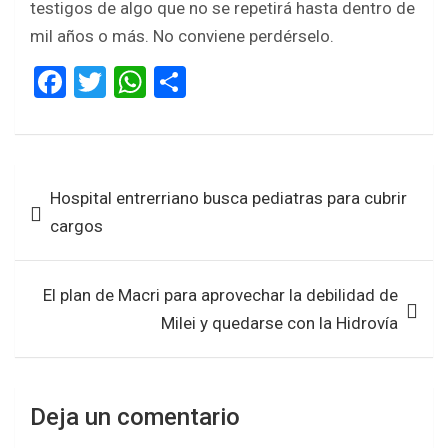
testigos de algo que no se repetirá hasta dentro de
mil años o más. No conviene perdérselo.
F
T
W
S
a
wi
h
h
ce
tt
at
ar
b
er
s
e
Navegación
Hospital entrerriano busca pediatras para cubrir
o
A
de
cargos
o
p
entradas
k
p
El plan de Macri para aprovechar la debilidad de
Milei y quedarse con la Hidrovía
Deja un comentario