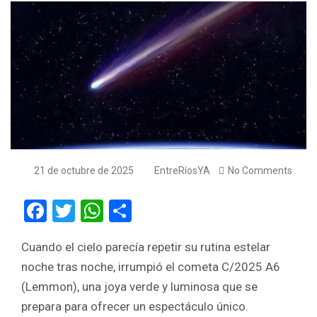
21 de octubre de 2025
EntreRíosYA
No Comments
F
T
W
S
a
wi
h
h
Cuando el cielo parecía repetir su rutina estelar
ce
tt
at
ar
noche tras noche, irrumpió el cometa C/2025 A6
b
er
s
e
(Lemmon), una joya verde y luminosa que se
o
A
prepara para ofrecer un espectáculo único.