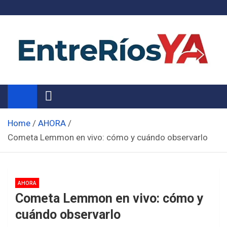
Skip
to
content
Noticias de Entre Ríos
Información de toda la provincia ahora
Home
AHORA
Cometa Lemmon en vivo: cómo y cuándo observarlo
AHORA
Cometa Lemmon en vivo: cómo y
cuándo observarlo