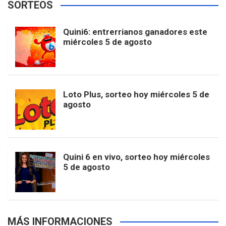
SORTEOS
i
u
e
b
a
o
e
l
Quini6: entrerrianos ganadores este
t
T
d
miércoles 5 de agosto
o
g
k
r
e
t
u
o
r
e
M
Loto Plus, sorteo hoy miércoles 5 de
e
b
agosto
k
a
s
a
r
e
m
t
p
Quini 6 en vivo, sorteo hoy miércoles
5 de agosto
s
MÁS INFORMACIONES