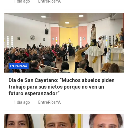
1 día ago
EntreRíosYA
EN PARANÁ
Día de San Cayetano: “Muchos abuelos piden
trabajo para sus nietos porque no ven un
futuro esperanzador”
1 día ago
EntreRíosYA