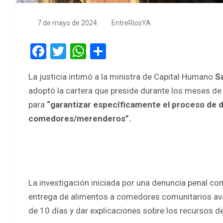
7 de mayo de 2024
EntreRíosYA
F
T
W
S
a
wi
h
h
La justicia intimó a la ministra de Capital Humano
S
ce
tt
at
ar
adoptó la cartera que preside durante los meses d
b
er
s
e
para
“garantizar específicamente el proceso de d
o
A
comedores/merenderos”.
o
p
k
p
La investigación iniciada por una denuncia penal con
entrega de alimentos a comedores comunitarios ava
de 10 días y dar explicaciones sobre los recursos de