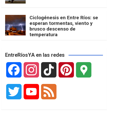
Ciclogénesis en Entre Ríos: se
esperan tormentas, viento y
brusco descenso de
temperatura
EntreRíosYA en las redes
F
I
T
P
G
a
n
i
i
o
T
Y
F
c
s
k
n
o
w
o
e