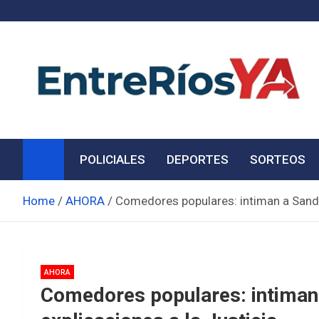
Skip
to
content
Noticias de Entre Ríos
Información de toda la provincia ahora
POLICIALES
DEPORTES
SORTEOS
Home
AHORA
Comedores populares: intiman a Sandra
AHORA
Comedores populares: intiman 