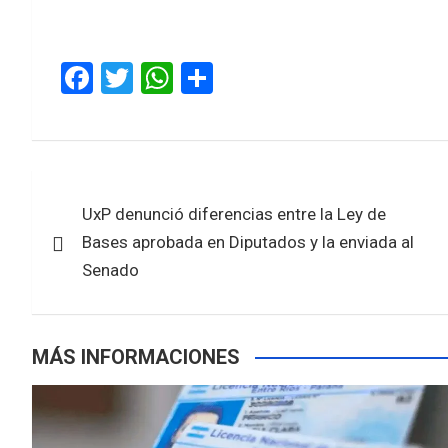
F
T
W
S
a
wi
h
h
ce
tt
at
ar
b
er
s
e
Navegación
o
A
UxP denunció diferencias entre la Ley de
de
o
p
Bases aprobada en Diputados y la enviada al
k
p
entradas
Senado
MÁS INFORMACIONES