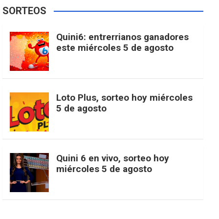
e
t
T
t
g
SORTEOS
i
u
e
b
a
o
e
l
Quini6: entrerrianos ganadores
t
T
d
este miércoles 5 de agosto
o
g
k
r
e
t
u
o
r
e
M
Loto Plus, sorteo hoy miércoles
e
b
5 de agosto
k
a
s
a
r
e
m
t
p
Quini 6 en vivo, sorteo hoy
miércoles 5 de agosto
s