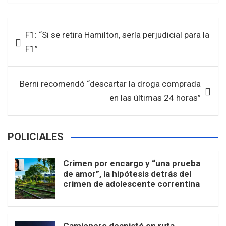
ce
tt
at
ar
b
er
s
e
Navegación
F1: “Si se retira Hamilton, sería perjudicial para la
o
A
de
F1”
o
p
entradas
k
p
Berni recomendó “descartar la droga comprada
en las últimas 24 horas”
POLICIALES
Crimen por encargo y “una prueba
de amor”, la hipótesis detrás del
crimen de adolescente correntina