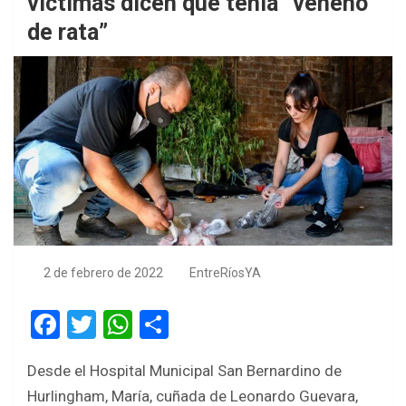
víctimas dicen que tenía “veneno
de rata”
2 de febrero de 2022
EntreRíosYA
F
T
W
S
a
wi
h
h
Desde el Hospital Municipal San Bernardino de
ce
tt
at
ar
Hurlingham, María, cuñada de Leonardo Guevara,