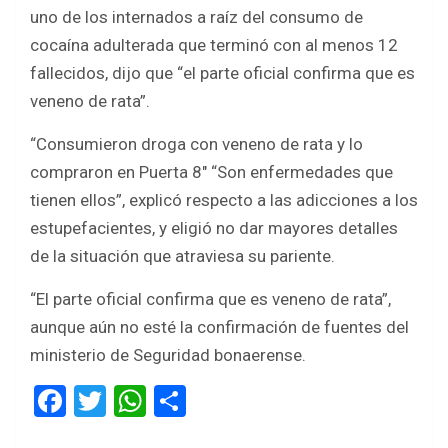
b
er
s
e
uno de los internados a raíz del consumo de
o
A
cocaína adulterada que terminó con al menos 12
o
p
fallecidos, dijo que “el parte oficial confirma que es
k
p
veneno de rata”.
“Consumieron droga con veneno de rata y lo
compraron en Puerta 8″ “Son enfermedades que
tienen ellos”, explicó respecto a las adicciones a los
estupefacientes, y eligió no dar mayores detalles
de la situación que atraviesa su pariente.
“El parte oficial confirma que es veneno de rata”,
aunque aún no esté la confirmación de fuentes del
ministerio de Seguridad bonaerense.
F
T
W
S
a
wi
h
h