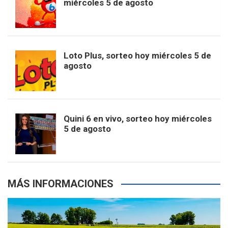
miércoles 5 de agosto
o
g
k
r
e
t
u
o
r
e
M
Loto Plus, sorteo hoy miércoles 5 de
e
b
agosto
k
a
s
a
r
e
m
t
p
Quini 6 en vivo, sorteo hoy miércoles
5 de agosto
s
MÁS INFORMACIONES