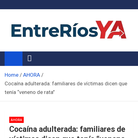
Skip
to
content
Noticias de Entre Ríos
Información de toda la provincia ahora
Home
AHORA
Cocaína adulterada: familiares de víctimas dicen que
tenía “veneno de rata”
AHORA
Cocaína adulterada: familiares de