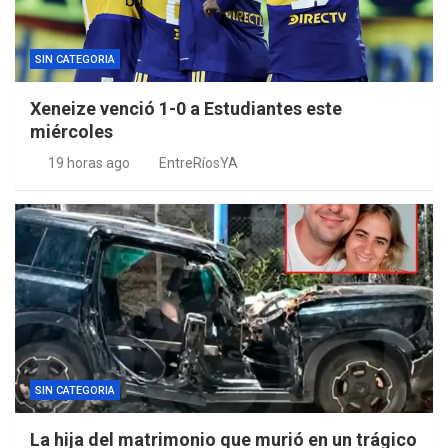
SIN CATEGORIA
Xeneize venció 1-0 a Estudiantes este
miércoles
19 horas ago
EntreRíosYA
SIN CATEGORIA
La hija del matrimonio que murió en un trágico