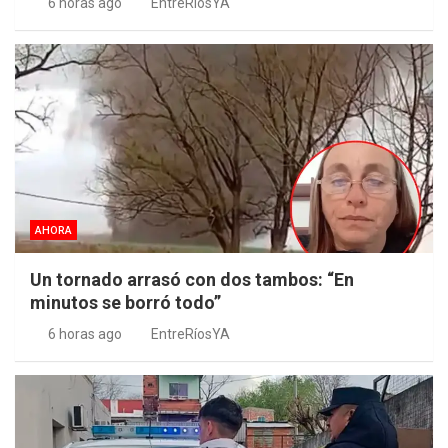
6 horas ago
EntreRíosYA
AHORA
Un tornado arrasó con dos tambos: “En
minutos se borró todo”
6 horas ago
EntreRíosYA