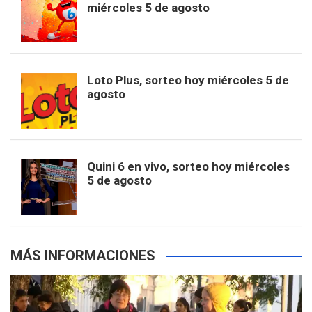
t
T
d
miércoles 5 de agosto
o
g
k
r
e
t
u
o
r
e
M
Loto Plus, sorteo hoy miércoles 5 de
e
b
agosto
k
a
s
a
r
e
m
t
p
Quini 6 en vivo, sorteo hoy miércoles
5 de agosto
s
MÁS INFORMACIONES