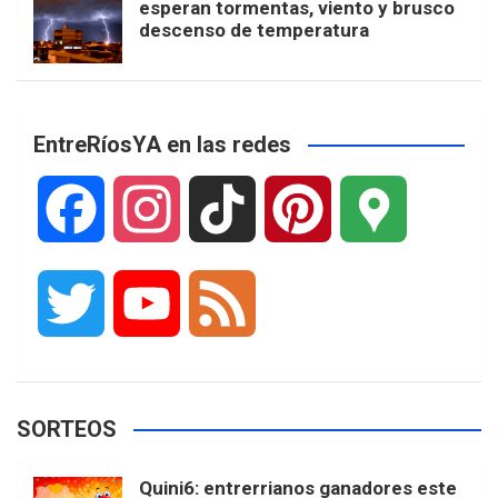
esperan tormentas, viento y brusco
descenso de temperatura
EntreRíosYA en las redes
F
I
T
P
G
a
n
i
i
o
T
Y
F
c
s
k
n
o
w
o
e
e
t
T
t
g
SORTEOS
i
u
e
b
a
o
e
l
Quini6: entrerrianos ganadores este