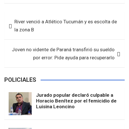
ce
tt
at
ar
b
er
s
e
Navegación
River venció a Atlético Tucumán y es escolta de
o
A
de
la zona B
o
p
entradas
k
p
Joven no vidente de Paraná transfirió su sueldo
por error: Pide ayuda para recuperarlo
POLICIALES
Jurado popular declaró culpable a
Horacio Benítez por el femicidio de
Luisina Leoncino