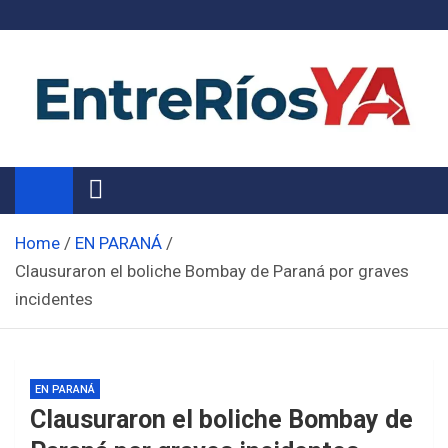
Skip
to
content
Noticias de Entre Ríos
Información de toda la provincia ahora
Home
EN PARANÁ
Clausuraron el boliche Bombay de Paraná por graves
incidentes
EN PARANÁ
Clausuraron el boliche Bombay de