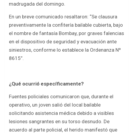
o
A
madrugada del domingo.
o
p
En un breve comunicado resaltaron: “Se clausura
k
p
preventivamente la confitería bailable cubierta, bajo
el nombre de fantasía Bombay, por graves falencias
en el dispositivo de seguridad y evacuación ante
siniestros, conforme lo establece la Ordenanza Nº
8615”.
¿Qué ocurrió específicamente?
Fuentes policiales comunicaron que, durante el
operativo, un joven salió del local bailable
solicitando asistencia médica debido a visibles
lesiones sangrantes en su torso desnudo. De
acuerdo al parte policial, el herido manifestó que