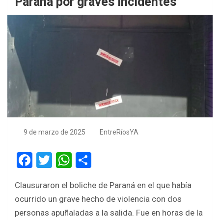
Paraná por graves incidentes
9 de marzo de 2025
EntreRíosYA
F
T
W
S
a
wi
h
h
Clausuraron el boliche de Paraná en el que había
ce
tt
at
ar
ocurrido un grave hecho de violencia con dos
b
er
s
e
personas apuñaladas a la salida. Fue en horas de la