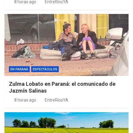
8 horas ago
EntreRíosYA
EN PARANÁ
ESPECTÁCULOS
Zulma Lobato en Paraná: el comunicado de
Jazmín Salinas
8 horas ago
EntreRíosYA