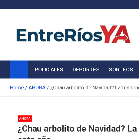
Skip
to
content
Noticias de Entre Ríos
Información de toda la provincia ahora
POLICIALES
DEPORTES
SORTEOS
Home
AHORA
¿Chau arbolito de Navidad? La tendenc
AHORA
¿Chau arbolito de Navidad? La 