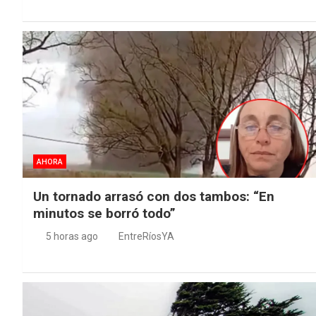
AHORA
Un tornado arrasó con dos tambos: “En
minutos se borró todo”
5 horas ago
EntreRíosYA