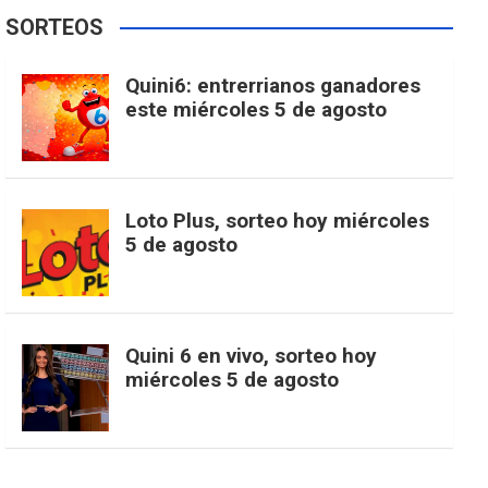
e
t
T
t
g
SORTEOS
i
u
e
b
a
o
e
l
Quini6: entrerrianos ganadores
t
T
d
este miércoles 5 de agosto
o
g
k
r
e
t
u
o
r
e
M
Loto Plus, sorteo hoy miércoles
e
b
5 de agosto
k
a
s
a
r
e
m
t
p
Quini 6 en vivo, sorteo hoy
miércoles 5 de agosto
s