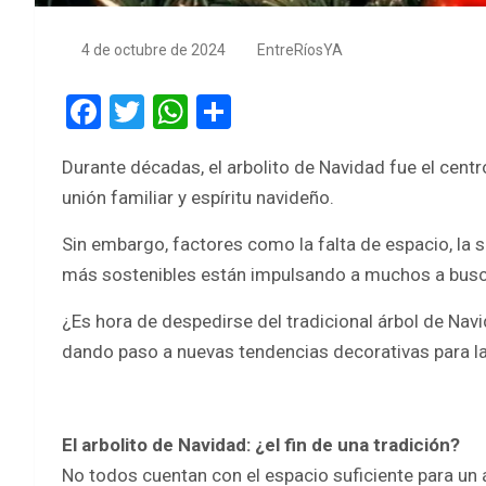
4 de octubre de 2024
EntreRíosYA
F
T
W
S
a
wi
h
h
Durante décadas, el arbolito de Navidad fue el cent
ce
tt
at
ar
unión familiar y espíritu navideño.
b
er
s
e
o
A
Sin embargo, factores como la falta de espacio, la
más sostenibles están impulsando a muchos a busca
o
p
k
p
¿Es hora de despedirse del tradicional árbol de Na
dando paso a nuevas tendencias decorativas para las
El arbolito de Navidad: ¿el fin de una tradición?
No todos cuentan con el espacio suficiente para un