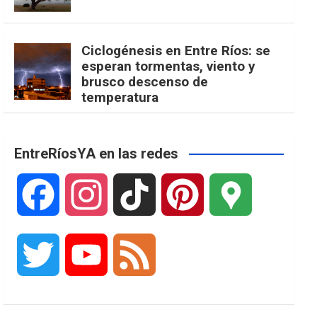
Ciclogénesis en Entre Ríos: se
esperan tormentas, viento y
brusco descenso de
temperatura
EntreRíosYA en las redes
F
I
T
P
G
a
n
i
i
o
T
Y
F
c
s
k
n
o
w
o
e