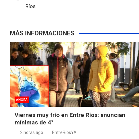
k
p
entradas
Ríos
MÁS INFORMACIONES
AHORA
Viernes muy frío en Entre Ríos: anuncian
mínimas de 4°
2 horas ago
EntreRíosYA