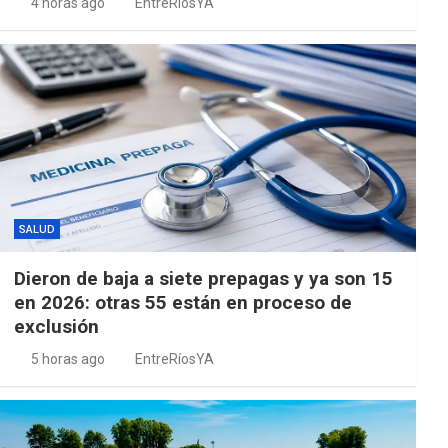
4 horas ago
EntreRíosYA
SALUD
Dieron de baja a siete prepagas y ya son 15
en 2026: otras 55 están en proceso de
exclusión
5 horas ago
EntreRíosYA