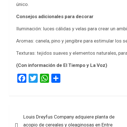
único.
Consejos adicionales para decorar
Iluminación: luces cálidas y velas para crear un am
Aromas: canela, pino y jengibre para estimular los s
Texturas: tejidos suaves y elementos naturales, par
(Con información de El Tiempo y La Voz)
F
T
W
S
a
wi
h
h
ce
tt
at
ar
b
er
s
e
Navegación
o
A
Louis Dreyfus Company adquiere planta de
de
o
p
acopio de cereales y oleaginosas en Entre