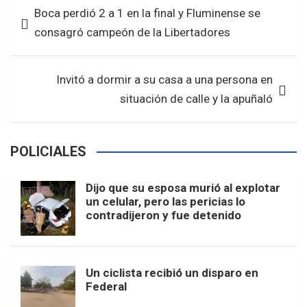
c
i
a
a
Boca perdió 2 a 1 en la final y Fluminense se
de
e
t
t
r
consagró campeón de la Libertadores
entradas
b
t
s
e
o
e
A
Invitó a dormir a su casa a una persona en
o
r
p
situación de calle y la apuñaló
k
p
POLICIALES
Dijo que su esposa murió al explotar
un celular, pero las pericias lo
contradijeron y fue detenido
Un ciclista recibió un disparo en
Federal