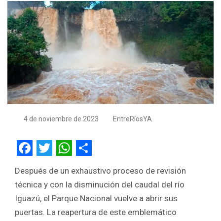
4 de noviembre de 2023
EntreRíosYA
F
T
W
S
Después de un exhaustivo proceso de revisión
a
w
h
h
técnica y con la disminución del caudal del río
c
i
a
a
Iguazú, el Parque Nacional vuelve a abrir sus
e
t
t
r
puertas. La reapertura de este emblemático