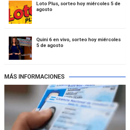
Loto Plus, sorteo hoy miércoles 5 de
agosto
o
g
k
r
e
t
u
o
r
e
M
e
b
Quini 6 en vivo, sorteo hoy miércoles
5 de agosto
k
a
s
a
r
e
m
t
p
MÁS INFORMACIONES
s