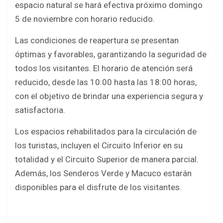
b
t
s
e
espacio natural se hará efectiva próximo domingo
o
e
A
5 de noviembre con horario reducido.
o
r
p
Las condiciones de reapertura se presentan
k
p
óptimas y favorables, garantizando la seguridad de
todos los visitantes. El horario de atención será
reducido, desde las 10:00 hasta las 18:00 horas,
con el objetivo de brindar una experiencia segura y
satisfactoria.
Los espacios rehabilitados para la circulación de
los turistas, incluyen el Circuito Inferior en su
totalidad y el Circuito Superior de manera parcial.
Además, los Senderos Verde y Macuco estarán
disponibles para el disfrute de los visitantes.