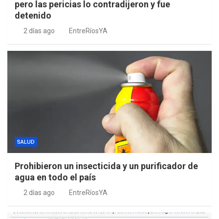
pero las pericias lo contradijeron y fue
detenido
2 días ago
EntreRíosYA
SALUD
Prohibieron un insecticida y un purificador de
agua en todo el país
2 días ago
EntreRíosYA