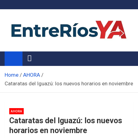
Skip
to
content
Noticias de Entre Ríos
Información de toda la provincia ahora
Home
AHORA
Cataratas del Iguazú: los nuevos horarios en noviembre
AHORA
Cataratas del Iguazú: los nuevos
horarios en noviembre