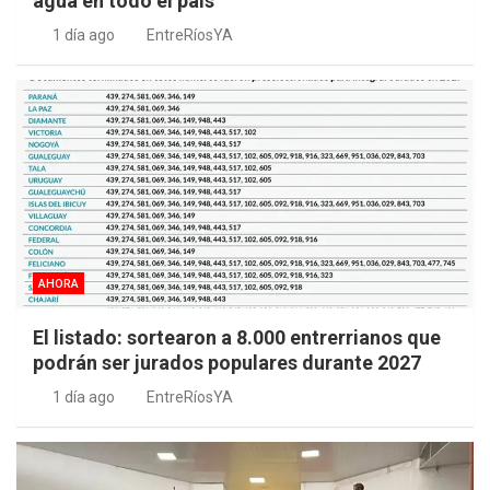
agua en todo el país
1 día ago
EntreRíosYA
AHORA
El listado: sortearon a 8.000 entrerrianos que
podrán ser jurados populares durante 2027
1 día ago
EntreRíosYA