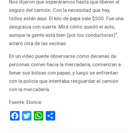
Nos dijeron que esperáramos hasta que liberen el
seguro del camión. Con la necesidad que hay,
todos están aquí. El kilo de papa sale $500. Fue una
desgracia con suerte. Mirá cómo quedó el auto,
aunque la gente está bien (por los conductores)”,
aclaró otra de las vecinas.
En un video puede observarse cómo decenas de
personas corren hacia la mercadería, comienzan a
llenar sus bolsas con papas, y luego se enfrentan
con la policía que intentaba resguardar el camión
con la mercadería.
Fuente: Elonce
F
T
W
S
a
wi
h
h