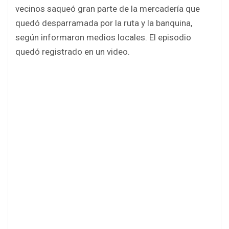
b
er
s
e
vecinos saqueó gran parte de la mercadería que
o
A
quedó desparramada por la ruta y la banquina,
o
p
según informaron medios locales. El episodio
k
p
quedó registrado en un video.