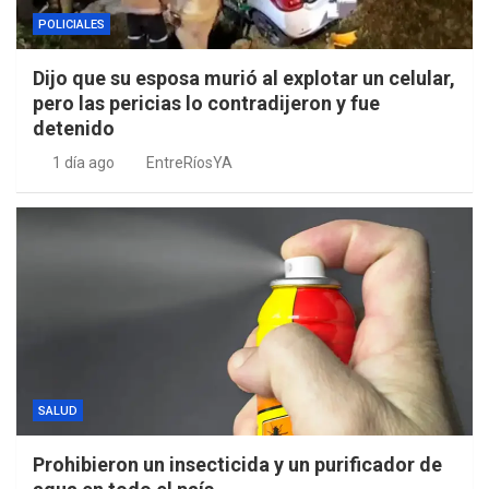
POLICIALES
Dijo que su esposa murió al explotar un celular,
pero las pericias lo contradijeron y fue
detenido
1 día ago
EntreRíosYA
SALUD
Prohibieron un insecticida y un purificador de