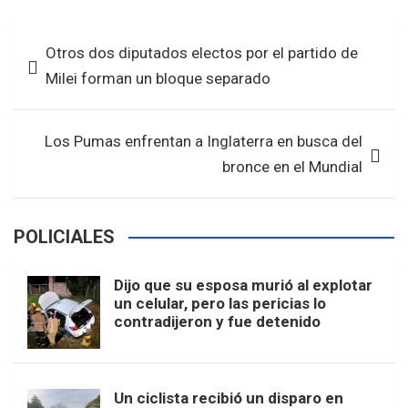
ce
tt
at
ar
b
er
s
e
Navegación
Otros dos diputados electos por el partido de
o
A
de
Milei forman un bloque separado
o
p
entradas
k
p
Los Pumas enfrentan a Inglaterra en busca del
bronce en el Mundial
POLICIALES
Dijo que su esposa murió al explotar
un celular, pero las pericias lo
contradijeron y fue detenido
Un ciclista recibió un disparo en