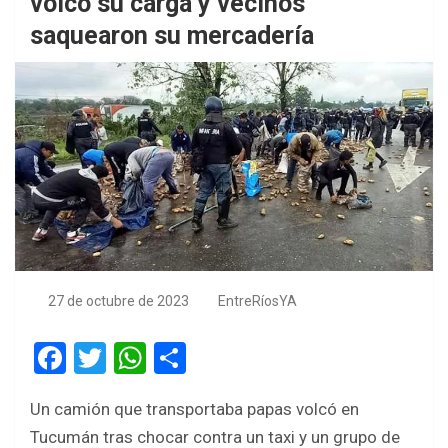
volcó su carga y vecinos
saquearon su mercadería
27 de octubre de 2023
EntreRíosYA
F
T
W
S
a
wi
h
h
Un camión que transportaba papas volcó en
ce
tt
at
ar
Tucumán tras chocar contra un taxi y un grupo de