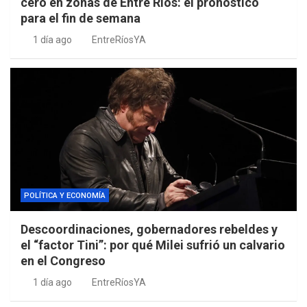
cero en zonas de Entre Ríos: el pronóstico
para el fin de semana
1 día ago
EntreRíosYA
POLÍTICA Y ECONOMÍA
Descoordinaciones, gobernadores rebeldes y
el “factor Tini”: por qué Milei sufrió un calvario
en el Congreso
1 día ago
EntreRíosYA