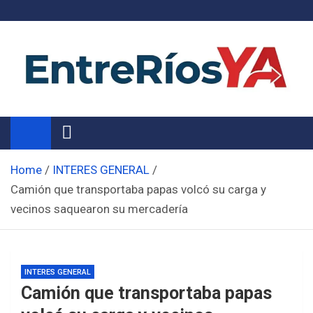
Skip
to
content
Noticias de Entre Ríos
Información de toda la provincia ahora
Home
INTERES GENERAL
Camión que transportaba papas volcó su carga y
vecinos saquearon su mercadería
INTERES GENERAL
Camión que transportaba papas