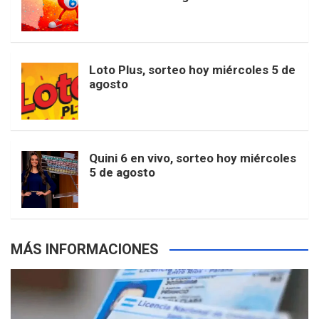
o
g
k
r
e
t
u
o
r
e
M
Loto Plus, sorteo hoy miércoles 5 de
e
b
agosto
k
a
s
a
r
e
m
t
p
Quini 6 en vivo, sorteo hoy miércoles
5 de agosto
s
MÁS INFORMACIONES