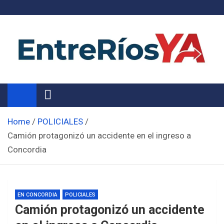
Skip
to
content
Noticias de Entre Ríos
Información de toda la provincia ahora
Home
POLICIALES
Camión protagonizó un accidente en el ingreso a
Concordia
EN CONCORDIA
POLICIALES
Camión protagonizó un accidente