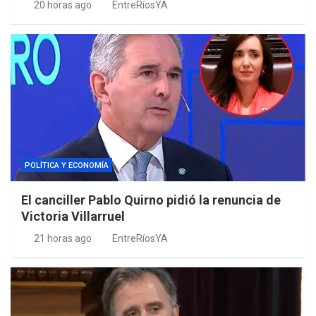
20 horas ago
EntreRíosYA
POLÍTICA Y ECONOMÍA
El canciller Pablo Quirno pidió la renuncia de
Victoria Villarruel
21 horas ago
EntreRíosYA