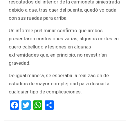
rescatados del interior de la camioneta siniestrada
debido a que, tras caer del puente, quedó volcada
con sus ruedas para arriba.
Un informe preliminar confirmó que ambos
presentaron contusiones varias, algunos cortes en
cuero cabelludo y lesiones en algunas
extremidades que, en principio, no revestirían
gravedad.
De igual manera, se esperaba la realización de
estudios de mayor complejidad para descartar
cualquier tipo de complicaciones.
F
T
W
S
a
wi
h
h
ce
tt
at
ar