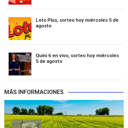
t
u
o
r
e
M
Loto Plus, sorteo hoy miércoles 5 de
e
b
agosto
k
a
s
a
r
e
m
t
p
Quini 6 en vivo, sorteo hoy miércoles
5 de agosto
s
MÁS INFORMACIONES