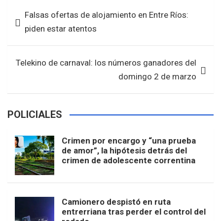
b
er
s
e
Navegación
Falsas ofertas de alojamiento en Entre Ríos:
o
A
de
piden estar atentos
o
p
entradas
k
p
Telekino de carnaval: los números ganadores del
domingo 2 de marzo
POLICIALES
Crimen por encargo y “una prueba
de amor”, la hipótesis detrás del
crimen de adolescente correntina
Camionero despistó en ruta
entrerriana tras perder el control del