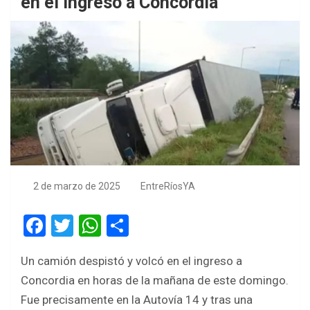
en el ingreso a Concordia
2 de marzo de 2025
EntreRíosYA
F
T
W
S
a
wi
h
h
Un camión despistó y volcó en el ingreso a
ce
tt
at
ar
Concordia en horas de la mañana de este domingo.
b
er
s
e
Fue precisamente en la Autovía 14 y tras una