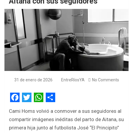
Aitana con sus seguidores
31 de enero de 2026
EntreRíosYA
No Comments
F
T
W
S
Cami Homs volvió a conmover a sus seguidores al
a
w
h
h
compartir imágenes inéditas del parto de Aitana, su
c
i
a
a
primera hija junto al futbolista José “El Principito”