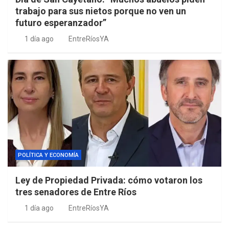
trabajo para sus nietos porque no ven un
futuro esperanzador”
1 día ago
EntreRíosYA
POLÍTICA Y ECONOMÍA
Ley de Propiedad Privada: cómo votaron los
tres senadores de Entre Ríos
1 día ago
EntreRíosYA