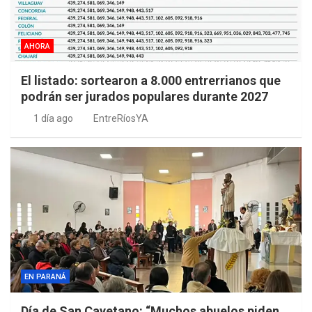
AHORA
El listado: sortearon a 8.000 entrerrianos que
podrán ser jurados populares durante 2027
1 día ago
EntreRíosYA
EN PARANÁ
Día de San Cayetano: “Muchos abuelos piden