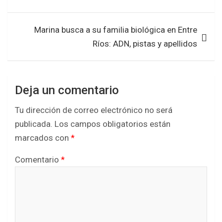
entradas
b
t
s
e
o
e
A
Marina busca a su familia biológica en Entre
o
r
p
Ríos: ADN, pistas y apellidos
k
p
Deja un comentario
Tu dirección de correo electrónico no será
publicada.
Los campos obligatorios están
marcados con
*
Comentario
*