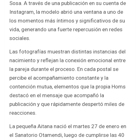
e
t
t
r
Sosa. A través de una publicación en su cuenta de
b
t
s
e
Instagram, la modelo abrió una ventana a uno de
o
e
A
los momentos más íntimos y significativos de su
vida, generando una fuerte repercusión en redes
o
r
p
sociales.
k
p
Las fotografías muestran distintas instancias del
nacimiento y reflejan la conexión emocional entre
la pareja durante el proceso. En cada postal se
percibe el acompañamiento constante y la
contención mutua, elementos que la propia Homs
destacó en el mensaje que acompañó la
publicación y que rápidamente despertó miles de
reacciones.
La pequeña Aitana nació el martes 27 de enero en
el Sanatorio Otamendi, luego de cumplirse las 40