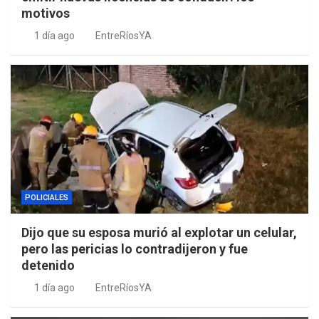
motivos
1 día ago
EntreRíosYA
POLICIALES
Dijo que su esposa murió al explotar un celular,
pero las pericias lo contradijeron y fue
detenido
1 día ago
EntreRíosYA