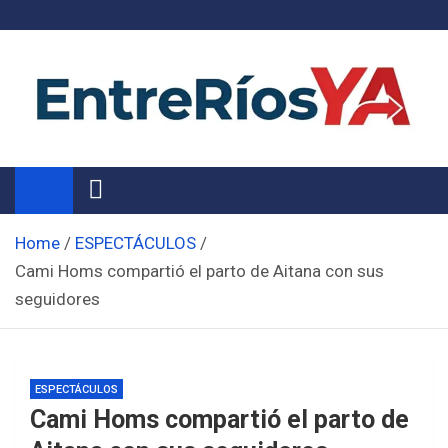
Skip
to
content
Noticias de Entre Ríos
Información de toda la provincia ahora
Home
ESPECTÁCULOS
Cami Homs compartió el parto de Aitana con sus
seguidores
ESPECTÁCULOS
Cami Homs compartió el parto de