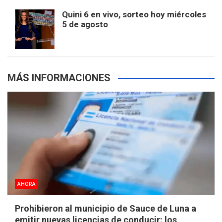
Quini 6 en vivo, sorteo hoy miércoles
5 de agosto
k
a
s
a
r
e
m
t
p
MÁS INFORMACIONES
s
AHORA
Prohibieron al municipio de Sauce de Luna a
emitir nuevas licencias de conducir: los