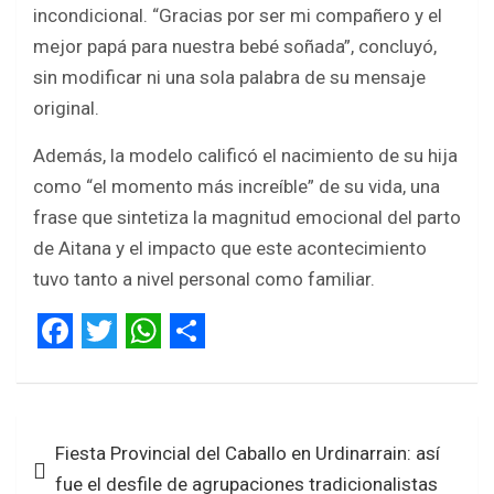
incondicional. “Gracias por ser mi compañero y el
mejor papá para nuestra bebé soñada”, concluyó,
sin modificar ni una sola palabra de su mensaje
original.
Además, la modelo calificó el nacimiento de su hija
como “el momento más increíble” de su vida, una
frase que sintetiza la magnitud emocional del parto
de Aitana y el impacto que este acontecimiento
tuvo tanto a nivel personal como familiar.
F
T
W
S
a
w
h
h
Navegación
c
i
a
a
Fiesta Provincial del Caballo en Urdinarrain: así
de
e
t
t
r
fue el desfile de agrupaciones tradicionalistas