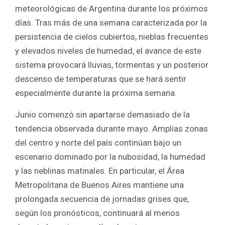
b
er
s
e
meteorológicas de Argentina durante los próximos
o
A
días. Tras más de una semana caracterizada por la
o
p
persistencia de cielos cubiertos, nieblas frecuentes
k
p
y elevados niveles de humedad, el avance de este
sistema provocará lluvias, tormentas y un posterior
descenso de temperaturas que se hará sentir
especialmente durante la próxima semana.
Junio comenzó sin apartarse demasiado de la
tendencia observada durante mayo. Amplias zonas
del centro y norte del país continúan bajo un
escenario dominado por la nubosidad, la humedad
y las neblinas matinales. En particular, el Área
Metropolitana de Buenos Aires mantiene una
prolongada secuencia de jornadas grises que,
según los pronósticos, continuará al menos