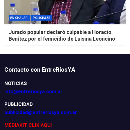
EN CHAJARÍ
POLICIALES
Jurado popular declaró culpable a Horacio
Benítez por el femicidio de Luisina Leoncino
Contacto con EntreRíosYA
NOTICIAS
info@entreriosya.com.ar
PUBLICIDAD
publicidad@entreriosya.com.ar
MEDIAKIT CLIK AQUI