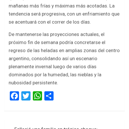
mañanas más frías y máximas más acotadas. La
tendencia será progresiva, con un enfriamiento que
se acentuará con el correr de los días.
De mantenerse las proyecciones actuales, el
próximo fin de semana podría concretarse el
regreso de las heladas en amplias zonas del centro
argentino, consolidando así un escenario
plenamente invernal luego de varios días
dominados por la humedad, las nieblas y la
nubosidad persistente.
F
T
W
S
a
wi
h
h
ce
tt
at
ar
b
er
s
e
Navegación