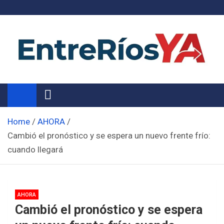
Skip
to
content
Noticias de Entre Ríos
Información de toda la provincia ahora
Home
AHORA
Cambió el pronóstico y se espera un nuevo frente frío:
cuando llegará
AHORA
Cambió el pronóstico y se espera