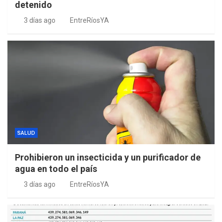
detenido
3 días ago
EntreRíosYA
SALUD
Prohibieron un insecticida y un purificador de
agua en todo el país
3 días ago
EntreRíosYA