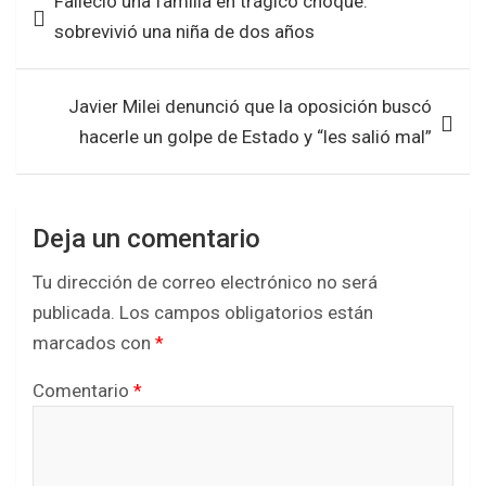
Falleció una familia en trágico choque:
o
A
de
sobrevivió una niña de dos años
o
p
entradas
k
p
Javier Milei denunció que la oposición buscó
hacerle un golpe de Estado y “les salió mal”
Deja un comentario
Tu dirección de correo electrónico no será
publicada.
Los campos obligatorios están
marcados con
*
Comentario
*