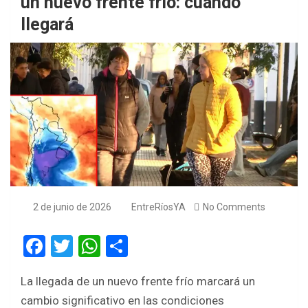
un nuevo frente frío: cuando
llegará
2 de junio de 2026
EntreRíosYA
No Comments
F
T
W
S
a
wi
h
h
La llegada de un nuevo frente frío marcará un
ce
tt
at
ar
cambio significativo en las condiciones