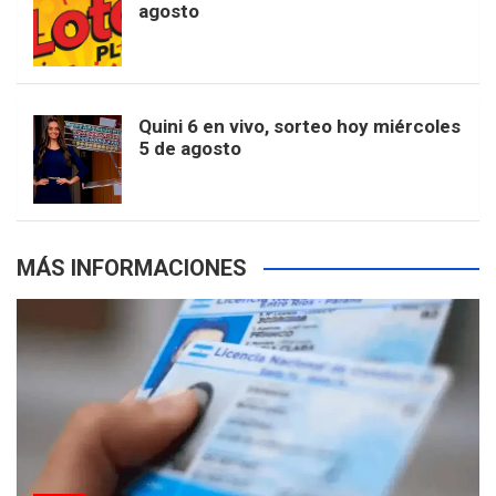
agosto
k
a
s
a
r
e
m
t
p
Quini 6 en vivo, sorteo hoy miércoles
5 de agosto
s
MÁS INFORMACIONES