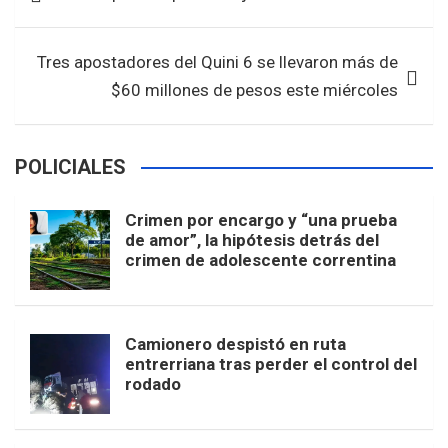
o
A
de
o
p
entradas
k
p
Tres apostadores del Quini 6 se llevaron más de
$60 millones de pesos este miércoles
POLICIALES
Crimen por encargo y “una prueba
de amor”, la hipótesis detrás del
crimen de adolescente correntina
Camionero despistó en ruta
entrerriana tras perder el control del
rodado