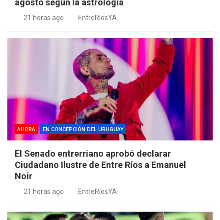
agosto según la astrología
21 horas ago
EntreRíosYA
AHORA
EN CONCEPCIÓN DEL URUGUAY
El Senado entrerriano aprobó declarar
Ciudadano Ilustre de Entre Ríos a Emanuel
Noir
21 horas ago
EntreRíosYA