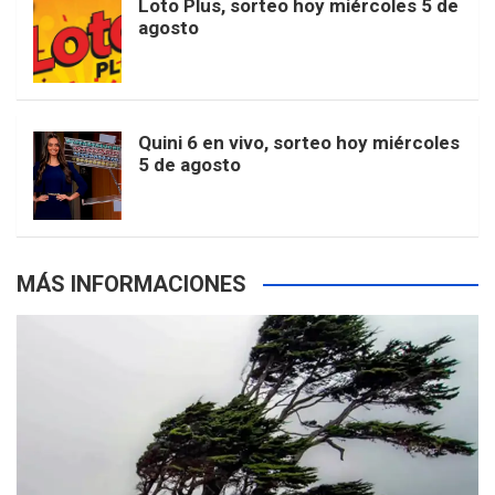
Loto Plus, sorteo hoy miércoles 5 de
e
b
agosto
k
a
s
a
r
e
m
t
p
Quini 6 en vivo, sorteo hoy miércoles
5 de agosto
s
MÁS INFORMACIONES