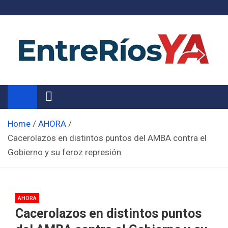
Skip
to
content
Noticias de Entre Ríos
Información de toda la provincia ahora
Home
AHORA
Cacerolazos en distintos puntos del AMBA contra el
Gobierno y su feroz represión
AHORA
Cacerolazos en distintos puntos