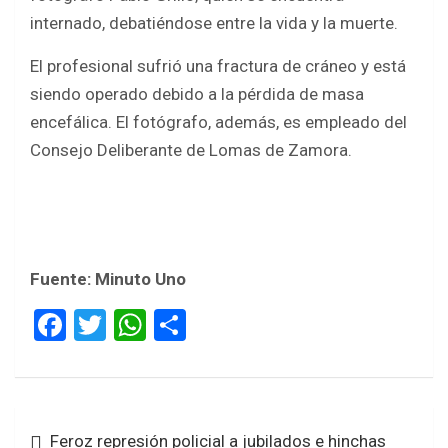
internado, debatiéndose entre la vida y la muerte.
El profesional sufrió una fractura de cráneo y está
siendo operado debido a la pérdida de masa
encefálica. El fotógrafo, además, es empleado del
Consejo Deliberante de Lomas de Zamora.
Fuente: Minuto Uno
F
T
W
S
a
wi
h
h
ce
tt
at
ar
b
er
s
e
Navegación
Feroz represión policial a jubilados e hinchas