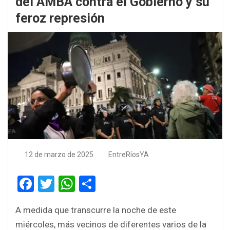
del AMBA contra el Gobierno y su
feroz represión
12 de marzo de 2025
EntreRíosYA
F
T
W
S
a
wi
h
h
A medida que transcurre la noche de este
ce
tt
at
ar
miércoles, más vecinos de diferentes varios de la