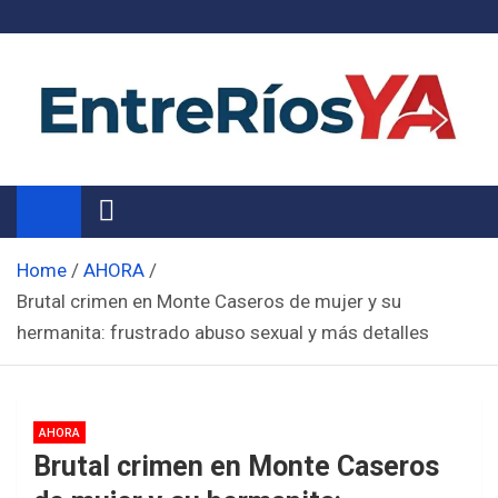
Skip
to
content
Noticias de Entre Ríos
Información de toda la provincia ahora
Home
AHORA
Brutal crimen en Monte Caseros de mujer y su
hermanita: frustrado abuso sexual y más detalles
AHORA
Brutal crimen en Monte Caseros