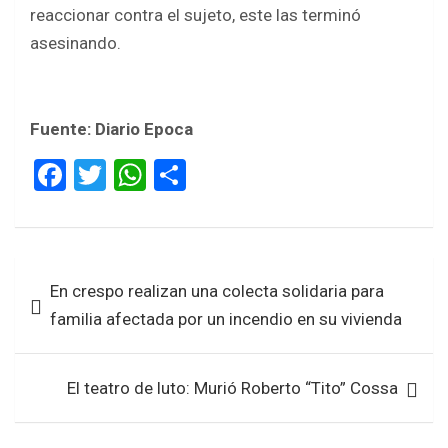
reaccionar contra el sujeto, este las terminó
asesinando.
Fuente: Diario Epoca
F
T
W
S
a
wi
h
h
ce
tt
at
ar
b
er
s
e
Navegación
En crespo realizan una colecta solidaria para
o
A
de
familia afectada por un incendio en su vivienda
o
p
entradas
k
p
El teatro de luto: Murió Roberto “Tito” Cossa