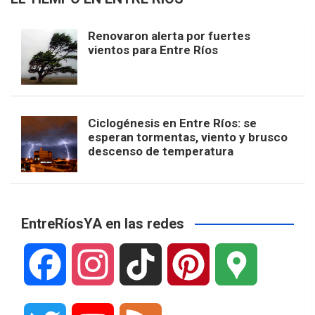
Renovaron alerta por fuertes
vientos para Entre Ríos
Ciclogénesis en Entre Ríos: se
esperan tormentas, viento y brusco
descenso de temperatura
EntreRíosYA en las redes
F
I
T
P
G
a
n
i
i
o