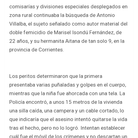
ce
tt
at
ar
comisarías y divisiones especiales desplegados en
b
er
s
e
zona rural continuaba la búsqueda de Antonio
o
A
Villalba, el sujeto señalado como autor material del
o
p
doble femicidio de Marisel Isondú Fernández, de
k
p
22 años, y su hermanita Aitana de tan solo 9, en la
provincia de Corrientes.
Los peritos determinaron que la primera
presentaba varias puñaladas y golpes en el cuerpo,
mientras que la niña fue ahorcada con una tela. La
Policía encontró, a unos 15 metros de la vivienda
una silla caída, una campera y un cable cortado, lo
que indicaría que el asesino intentó quitarse la vida
tras el hecho, pero no lo logró. Intentan establecer
cuál fue el móvil de los crímenes y no descartan un