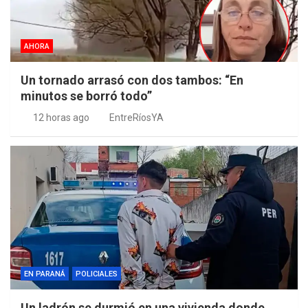
AHORA
Un tornado arrasó con dos tambos: “En
minutos se borró todo”
12 horas ago
EntreRíosYA
EN PARANÁ
POLICIALES
Un ladrón se durmió en una vivienda donde