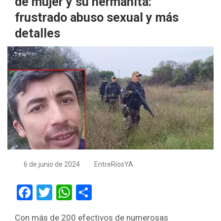
de mujer y su hermanita:
frustrado abuso sexual y más
detalles
6 de junio de 2024
EntreRíosYA
F
T
W
S
a
wi
h
h
Con más de 200 efectivos de numerosas