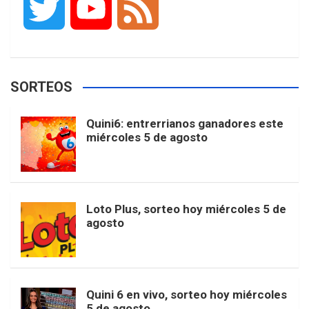
T
Y
F
c
s
k
n
o
w
o
e
e
t
T
t
g
SORTEOS
i
u
e
b
a
o
e
l
Quini6: entrerrianos ganadores este
t
T
d
miércoles 5 de agosto
o
g
k
r
e
t
u
o
r
e
M
Loto Plus, sorteo hoy miércoles 5 de
e
b
agosto
k
a
s
a
r
e
m
t
p
Quini 6 en vivo, sorteo hoy miércoles
5 de agosto