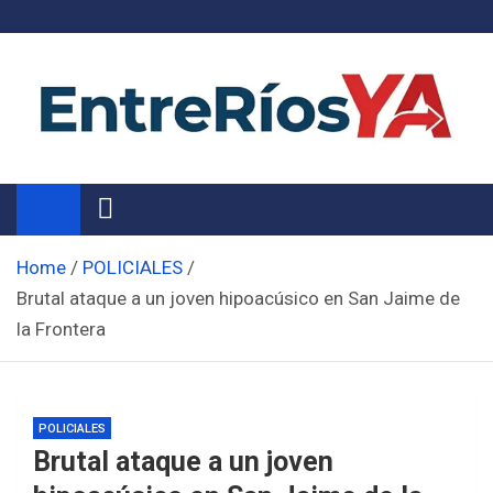
Skip
to
content
Noticias de Entre Ríos
Información de toda la provincia ahora
Home
POLICIALES
Brutal ataque a un joven hipoacúsico en San Jaime de
la Frontera
POLICIALES
Brutal ataque a un joven