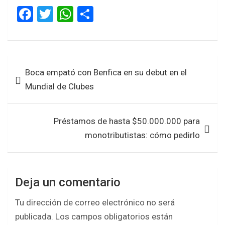
F
T
W
S
a
wi
h
h
ce
tt
at
ar
b
er
s
e
Navegación
Boca empató con Benfica en su debut en el
o
A
de
Mundial de Clubes
o
p
entradas
k
p
Préstamos de hasta $50.000.000 para
monotributistas: cómo pedirlo
Deja un comentario
Tu dirección de correo electrónico no será
publicada.
Los campos obligatorios están