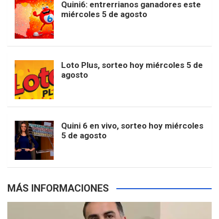
Quini6: entrerrianos ganadores este
t
T
d
miércoles 5 de agosto
o
g
k
r
e
t
u
o
r
e
M
Loto Plus, sorteo hoy miércoles 5 de
e
b
agosto
k
a
s
a
r
e
m
t
p
Quini 6 en vivo, sorteo hoy miércoles
5 de agosto
s
MÁS INFORMACIONES