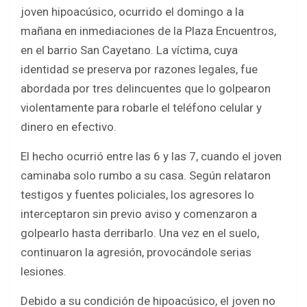
b
er
s
e
joven hipoacúsico, ocurrido el domingo a la
o
A
mañana en inmediaciones de la Plaza Encuentros,
o
p
en el barrio San Cayetano. La víctima, cuya
k
p
identidad se preserva por razones legales, fue
abordada por tres delincuentes que lo golpearon
violentamente para robarle el teléfono celular y
dinero en efectivo.
El hecho ocurrió entre las 6 y las 7, cuando el joven
caminaba solo rumbo a su casa. Según relataron
testigos y fuentes policiales, los agresores lo
interceptaron sin previo aviso y comenzaron a
golpearlo hasta derribarlo. Una vez en el suelo,
continuaron la agresión, provocándole serias
lesiones.
Debido a su condición de hipoacúsico, el joven no