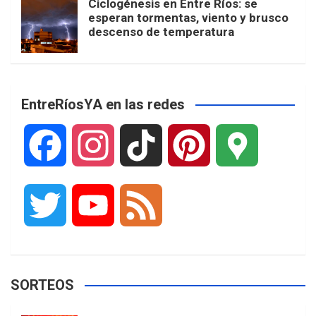
Ciclogénesis en Entre Ríos: se
esperan tormentas, viento y brusco
descenso de temperatura
EntreRíosYA en las redes
F
I
T
P
G
a
n
i
i
o
T
Y
F
c
s
k
n
o
w
o
e
e
t
T
t
g
SORTEOS
i
u
e
b
a
o
e
l