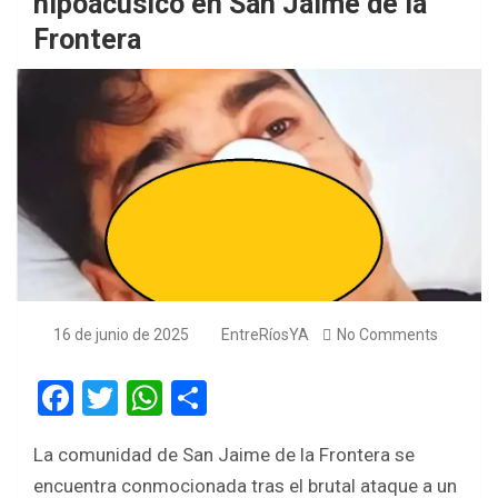
hipoacúsico en San Jaime de la
Frontera
16 de junio de 2025
EntreRíosYA
No Comments
F
T
W
S
a
wi
h
h
La comunidad de San Jaime de la Frontera se
ce
tt
at
ar
encuentra conmocionada tras el brutal ataque a un