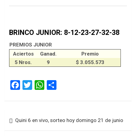
BRINCO JUNIOR: 8-12-23-27-32-38
PREMIOS JUNIOR
Aciertos
Ganad.
Premio
5 Nros.
9
$ 3.055.573
F
T
W
S
a
wi
h
h
ce
tt
at
ar
b
er
s
e
Navegación
Quini 6 en vivo, sorteo hoy domingo 21 de junio
o
A
de
o
p
entradas