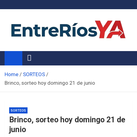
Skip
to
content
Noticias de Entre Ríos
Información de toda la provincia ahora
Home
SORTEOS
Brinco, sorteo hoy domingo 21 de junio
SORTEOS
Brinco, sorteo hoy domingo 21 de
junio