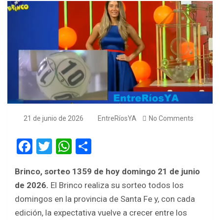
21 de junio de 2026
EntreRíosYA
No Comments
F
T
W
S
a
wi
h
h
Brinco, sorteo 1359 de hoy domingo 21 de junio
ce
tt
at
ar
de 2026.
El Brinco realiza su sorteo todos los
b
er
s
e
domingos en la provincia de Santa Fe y, con cada
o
A
edición, la expectativa vuelve a crecer entre los